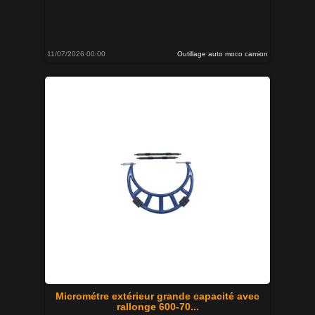
11/07/2026 00:00
Outillage auto moco camion
Micrométre extérieur grande capacité avec
rallonge 600-70...