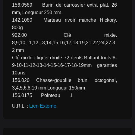
156.0589	Burin de carrossier extra plat, 26 
mm, Longueur 250 mm
142.1080	Marteau rivoir manche Hickory, 
800g
922.00	Clé mixte, 
8,9,10,11,12,13,14,15,16,17,18,19,21,22,24,27,3
2 mm
Clé mixte cliquet droite 72 dents Brillant tools 8-
9-10-11-12-13-14-15-16-17-18-19mm garanties 
10ans
156.020	Chasse-goupille bruni octogonal, 
3,4,5,6,8,10 mm Longueur 150mm
156.0175	Pointeau	1
U.R.L. : 
Lien Externe