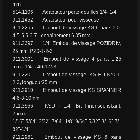
mm
514.1106	Adaptateur porte-douilles 1/4- 1/4
911.1452	Adaptateur pour visseuse
911.2255	Embout de vissage KS 6 pans 3.0-
4-5-5.5-3-7 - entraînement 6.35 mm
911.2397	1/4'' Embout de vissage POZIDRIV, 
25 mm, PZ0-1-2-3
911.3001	Embout de vissage 4 pans, L.25 
mm - 1/4'' - #0-1-2-3
911.2201	Embout de vissage  KS PH N°0-1-
2-3, longueur25 mm
911.2910	Embout de vissage KS SPANNER 
4-6-8-10mm
911.3566	KSD - 1/4'' Bit Innensechskant, 
25mm, 
1/16''-5/64''-3/32''-7/64''-1/8''-9/64''-5/32''-3/16''-7/
32''-1/4''
911.2961	Embout de vissage KS 6 pans 