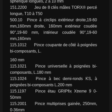
sphérique longues, 2 à 10 mm
151.2200	Jeu de 8 clés mâles TORX® percé 
longue, T10 à T50
500.10	Pince à circlips extérieur droite,19-60 
mm,160mm droite, 160mm	extérieur coudée 
90°,19-60 mm, intérieur coudée 90°,19-60 
mm,160mm
115.1012	Pince coupante de côté à poignées 
bi-composants, L.
160 mm
115.1021	Pince universelle à poignées bi-
composants, L.180 mm
115.1024	Pince à bec demi-ronds KS, à 
poignées bi-composants L.200 mm
115.1197	Pince étau GRIPfix Xtreme 9 0-
50mm
115.2001	Pince multiprises gainée, 250mm, 
0-36mm