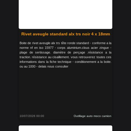
Rivet aveugle standard alx trs noir 4 x 18mm
Boite de rivet aveugle alx trs tête ronde standard - conforme a la
norme nf en iso 15977 - corps aluminium.clous acier zingue -
plage de sertissage. diamètre de perçage .résistance a la
traction. résistance au cisaillement. vous retrouverez toutes ces
informations dans la fiche technique - conditionement a la boite.
ou au 1000 - delais nous consulter
10/07/2026 00:00
Outillage auto moco camion