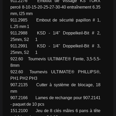
911.2276	Embout de vissage KS TORX 
percé 8-10-15-20-25-27-30-40 entraînement 6.35 
mm, l25 mm
911.2985	Embout de sécurité papillon # 1, 
L.25 mm	1
911.2988	KSD - 1/4'' Doppelkeil-Bit # 2, 
25mm, S2	1
911.2991	KSD - 1/4'' Doppelkeil-Bit # 3, 
25mm, S2	1
922.60	Tournevis ULTIMATE® Fente, 3,5-5.5-
8mm
922.60	Tournevis ULTIMATE® PHILLIPS®, 
PH1 PH2 PH3
907.2135	Cutter à système de blocage, 18 
mm
907.2166	Lames de rechange pour 907.2141 
- paquet de 10 pcs
151.2100	Jeu de 8 clés mâles 6 pans à tête 