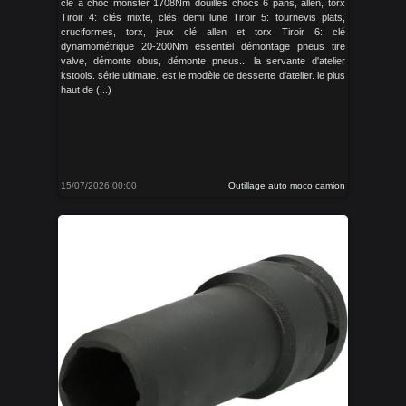
clé à choc monster 1708Nm douilles chocs 6 pans, allen, torx
Tiroir 4: clés mixte, clés demi lune Tiroir 5: tournevis plats,
cruciformes, torx, jeux clé allen et torx Tiroir 6: clé
dynamométrique 20-200Nm essentiel démontage pneus tire
valve, démonte obus, démonte pneus... la servante d'atelier
kstools. série ultimate. est le modèle de desserte d'atelier. le plus
haut de (...)
15/07/2026 00:00
Outillage auto moco camion