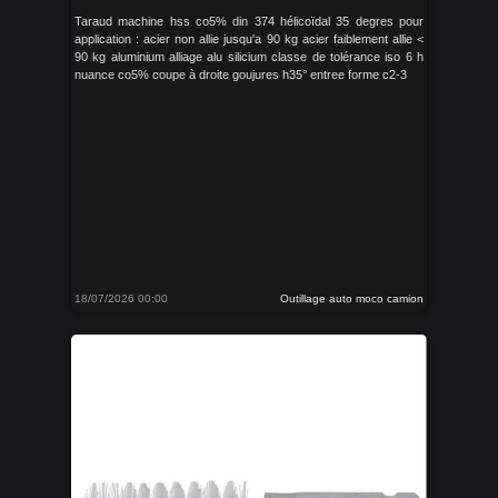
Taraud machine hss co5% din 374 hélicoïdal 35 degres pour
application : acier non allie jusqu'a 90 kg acier faiblement allie <
90 kg aluminium alliage alu silicium classe de tolérance iso 6 h
nuance co5% coupe à droite goujures h35° entree forme c2-3
18/07/2026 00:00
Outillage auto moco camion