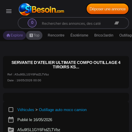
Déposer une annonce
menu
search
clear_all
0
home
looks_one
Explore
Top
Rencontre
Ésotérisme
Brico/Jardin
Outilla
SERVANTE D'ATELIER ULTIMATE COMPO OUTILLAGE 4
TIROIRS KS...
Ref : A5u9lSL1GY6FtdZLTVbz
Date : 16/05/2026 00:00
crop_square
Véhicules
>
Outillage auto moco camion
date_range
Publié le 16/05/2026
source
A5u9lSL1GY6FtdZLTVbz