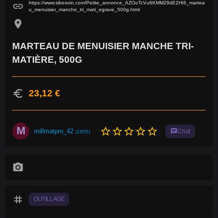
https://www.sibesoin.com/Petite_annonce_AZOoTcVu6KMM29dE2HI6_martea
link
u_menuisier_manche_tri_mati_egrave_500g.html
location_on
MARTEAU DE MENUISIER MANCHE TRI-
MATIÈRE, 500G
euro
23,12 €
M
star_border
star_border
star_border
star_border
star_border
millmatpro_42
chat
Chat
(1955)
photo_camera
tag
OUTILLAGE