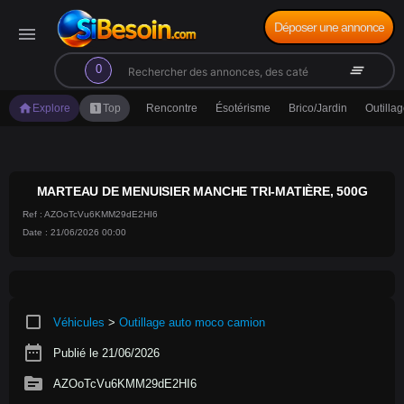
Déposer une annonce
menu
search
clear_all
0
home
looks_one
Explore
Top
Rencontre
Ésotérisme
Brico/Jardin
Outilla
MARTEAU DE MENUISIER MANCHE TRI-MATIÈRE, 500G
Ref : AZOoTcVu6KMM29dE2HI6
Date : 21/06/2026 00:00
crop_square
Véhicules
>
Outillage auto moco camion
date_range
Publié le 21/06/2026
source
AZOoTcVu6KMM29dE2HI6