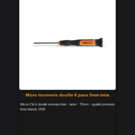
Micro tournevis douille 6 pans 5mm beta
Micro-Clé à douille emmanchée - lame : 75mm - qualité premium
beta depuis 1939