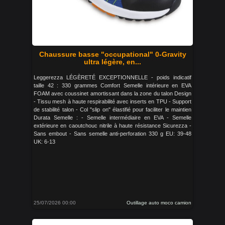
Chaussure basse "occupational" 0-Gravity
ultra légère, en...
Leggerezza LÉGÈRETÉ EXCEPTIONNELLE - poids indicatif
taille 42 : 330 grammes Comfort Semelle intérieure en EVA
FOAM avec coussinet amortissant dans la zone du talon Design
- Tissu mesh à haute respirabilité avec inserts en TPU - Support
de stabilité talon - Col "slip on" élastifié pour faciliter le maintien
Durata Semelle : - Semelle intermédiaire en EVA - Semelle
extérieure en caoutchouc nitrile à haute résistance Sicurezza -
Sans embout - Sans semelle anti-perforation 330 g EU: 39-48
UK: 6-13
25/07/2026 00:00
Outillage auto moco camion