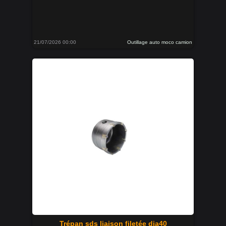
21/07/2026 00:00
Outillage auto moco camion
Trépan sds liaison filetée dia40