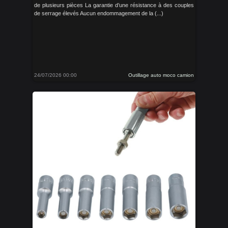
de plusieurs pièces La garantie d’une résistance à des couples
de serrage élevés Aucun endommagement de la (...)
24/07/2026 00:00
Outillage auto moco camion