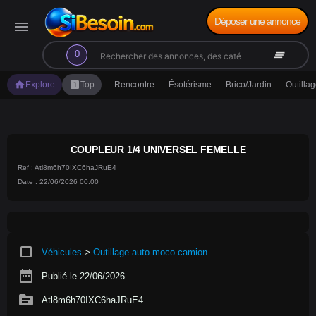
Déposer une annonce
menu
search
clear_all
0
home
looks_one
Explore
Top
Rencontre
Ésotérisme
Brico/Jardin
Outilla
COUPLEUR 1/4 UNIVERSEL FEMELLE
Ref : Atl8m6h70IXC6haJRuE4
Date : 22/06/2026 00:00
crop_square
Véhicules
>
Outillage auto moco camion
date_range
Publié le 22/06/2026
source
Atl8m6h70IXC6haJRuE4