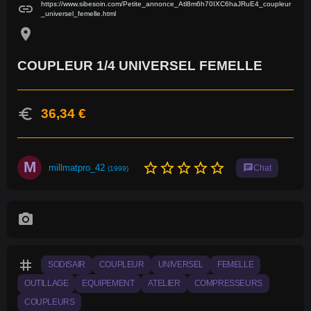
https://www.sibesoin.com/Petite_annonce_Atl8m6h70IXC6haJRuE4_coupleur
link
_universel_femelle.html
location_on
COUPLEUR 1/4 UNIVERSEL FEMELLE
euro
36,34 €
M
star_border
star_border
star_border
star_border
star_border
millmatpro_42
chat
Chat
(1999)
photo_camera
tag
SODISAIR
COUPLEUR
UNIVERSEL
FEMELLE
OUTILLAGE
EQUIPEMENT
ATELIER
COMPRESSEURS
COUPLEURS