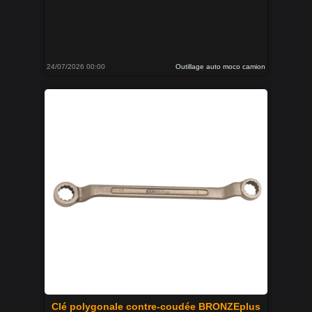
24/07/2026 00:00
Outillage auto moco camion
Clé polygonale contre-coudée BRONZEplus