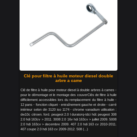
Clé pour filtre à huile moteur diesel double
arbre a came
Clé de filtre à huile pour moteur diesel à double arbres à cames -
pour le démontage et le montage des couverClés de filtre à huile
difficilement accessibles lors du remplacement du filtre à huile -
12 pans - fonction cliquet - entraînement gauche et droite - carré
intérieur selon din 3120 iso 1174 - chrome vanadium utilisation :
dw10c citroen. ford. peugeot 2.0 l duratorq-tdci hdi: peugeot 308
2.0 hdi 163cv > 2011. 3008 2.0 16v hdi 163cv > juillet 2009. 5008
2.0 hdi 163cv > decembre 2009. 407 2.0 hdi 163 cv 2010-2011.
407 coupe 2.0 hdi 163 cv 2009-2012. 508 (...)