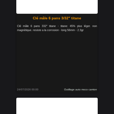
Clé mâle 6 pans 3/32" titane
Clé mâle 6 pans 332" titane - titane: 45% plus léger. non
magnétique. resiste a la corrosion - long 56mm - 2.3gr
24/07/2026 00:00
Outillage auto moco camion