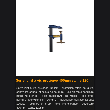
Serre joint à vis protégée 400mm saillie 120mm
Serre joint à vis protégée 400mm - protection totale de la vis
contre les coups. et eclats de soudure - tête en fonte nodulaire
haute résistance - frein antiglissant tête mobile - tige avec
peinture epoxy35x8mm 90kgm2 - puissance serrage jusqu'a
1000kg - poignée en croix - tête fixe chevillee - ouverture
400mm - saillie: 120mm