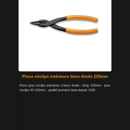
Pince circlips intérieurs becs droits 225mm
Pince pour circlips intérieurs à becs droits - long; 225mm - pour
circlips 40-100mm - qualité premium beta depuis 1939