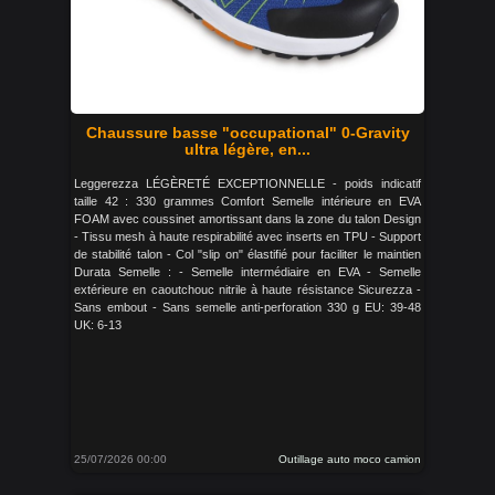
Chaussure basse "occupational" 0-Gravity
ultra légère, en...
Leggerezza LÉGÈRETÉ EXCEPTIONNELLE - poids indicatif
taille 42 : 330 grammes Comfort Semelle intérieure en EVA
FOAM avec coussinet amortissant dans la zone du talon Design
- Tissu mesh à haute respirabilité avec inserts en TPU - Support
de stabilité talon - Col "slip on" élastifié pour faciliter le maintien
Durata Semelle : - Semelle intermédiaire en EVA - Semelle
extérieure en caoutchouc nitrile à haute résistance Sicurezza -
Sans embout - Sans semelle anti-perforation 330 g EU: 39-48
UK: 6-13
25/07/2026 00:00
Outillage auto moco camion