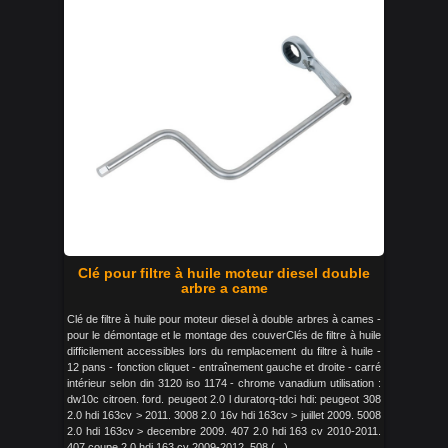
Clé pour filtre à huile moteur diesel double
arbre a came
Clé de filtre à huile pour moteur diesel à double arbres à cames -
pour le démontage et le montage des couverClés de filtre à huile
difficilement accessibles lors du remplacement du filtre à huile -
12 pans - fonction cliquet - entraînement gauche et droite - carré
intérieur selon din 3120 iso 1174 - chrome vanadium utilisation :
dw10c citroen. ford. peugeot 2.0 l duratorq-tdci hdi: peugeot 308
2.0 hdi 163cv > 2011. 3008 2.0 16v hdi 163cv > juillet 2009. 5008
2.0 hdi 163cv > decembre 2009. 407 2.0 hdi 163 cv 2010-2011.
407 coupe 2.0 hdi 163 cv 2009-2012. 508 (...)