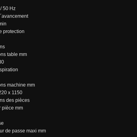
 / 50 Hz
d´avancement
min
 protection
ns
ns table mm
30
spiration
ons machine mm
220 x 1150
ns des pièces
r pièce mm
se
ur de passe maxi mm