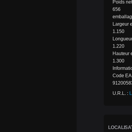
Poids net
656
emballa
Largeur 
1.150
Longueu
1.220
Hauteur
1.300
Informati
Code E
9120058
U.R.L. : 
L
LOCALISA