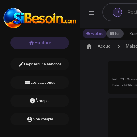
search
menu
0
home
looks_one
Explore
Top
Ren
home
Explore
home
chevron_right
Accueil
Mais
edit
Déposer une annonce
Ref : C38fMxaw
list
Les catégories
Date : 21/06/202
info
À propos
account_circle
Mon compte