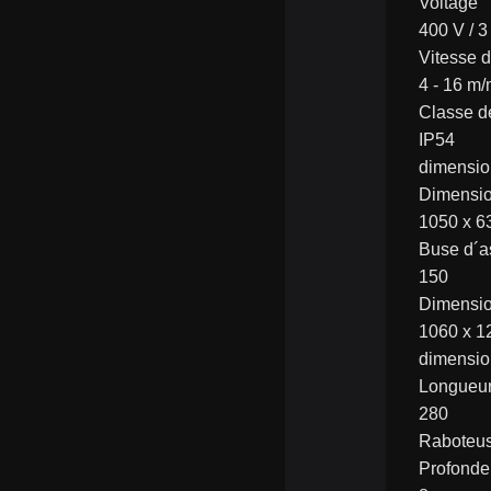
Voltage
400 V / 3
Vitesse 
4 - 16 m/
Classe de
IP54
dimensio
Dimensio
1050 x 6
Buse d´a
150
Dimensi
1060 x 1
dimensio
Longueu
280
Raboteu
Profonde