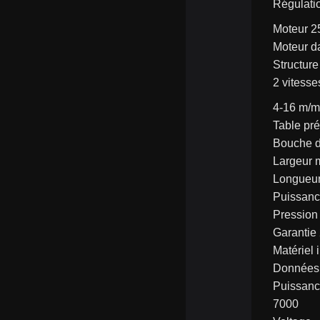
Régulatio
Moteur 
Moteur d
Structure
2 vitess
4-16 m/m
Table pré
Bouche d
Largeur 
Longueur
Puissanc
Pression
Garantie
Matériel 
Données 
Puissanc
7000