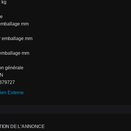
 kg
ge
emballage mm
r emballage mm
 emballage mm
on générale
AN
379727
ien Externe
TION DE L'ANNONCE