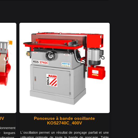
0V
Ponceuse à bande oscillante
KOS2740C_400V
tionnement
L´oscillation permet un résultat de ponçage parfait et une
e longues
utilisation optimale de toute la bande de ponçage. Table
vibrations.