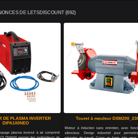
ONCES DE LETSDISCOUNT (892)
 DE PLASMA INVERTER
Touret á meuleur DSM200_23
DIPA100NEO
Moteur à induction sans entretien, avec fonc
upage plasma inversé à air comprimé
silencieux. Design industriel pour permettr
OLZMANN permet des profondeurs de
périodes de travail. Corps en fonte, très peux 