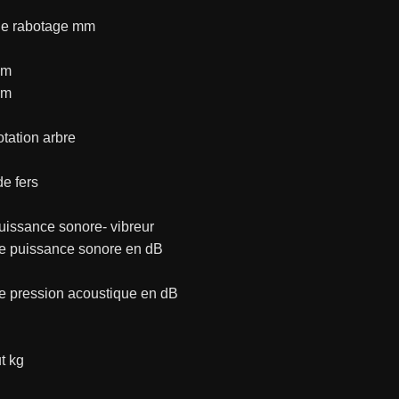
de rabotage mm
mm
mm
otation arbre
e fers
uissance sonore- vibreur
e puissance sonore en dB
e pression acoustique en dB
t kg