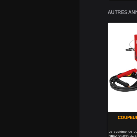
AUTRES ANN
COUPEUR
Le système de co
DIPA100NEO de H