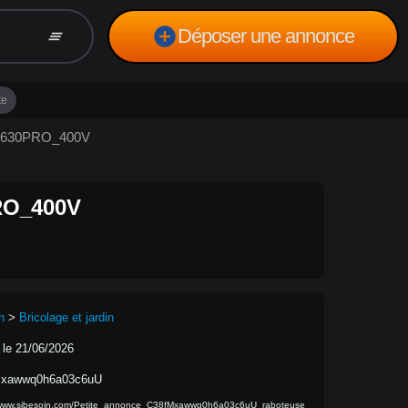
add_circle
Déposer une annonce
clear_all
te
M630PRO_400V
O_400V
n
>
Bricolage et jardin
 le 21/06/2026
xawwq0h6a03c6uU
/www.sibesoin.com/Petite_annonce_C38fMxawwq0h6a03c6uU_raboteuse_