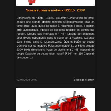
Scie á ruban á métaux BS115_230V
Dimensions du ruban : 1638x0, 6x13mm Construction en fonte,
assure une grande stabilité. fonction arrétautomatique Bras en
fonte grise, avec guide de ruban à roulement à billes. Fonction
arrêt automatique. Vitesse de descente réglable en continu par
ressort. Groupe scie inclinable 0 ° -45 ° Tablette de rangement
pour divers instruments dans le socle de la machine. Garantie
2ans Inclus dans la livraison:Lame, étau et butée de coupe
Données sur les moteurs Puissance moteur S1 W 550W Voltage
230V 50Hz dimensions Plage de pivotement 0°-45° capacité de
coupe Capacité de coupe tube massif Ø 90° mm 110 Capacité
de coupe (...)
02/07/2026 00:00
Bricolage et jardin