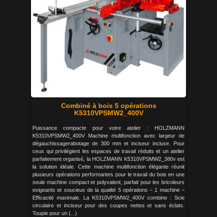
Combiné à bois 5 opérations
K5310VPSMW2_400V
Puissance compacte pour votre atelier : HOLZMANN
K5310VPSMW2_400V Machine multifonction avec largeur de
dégauchissagerabotage de 300 mm et inciseur incluse. Pour
ceux qui privilégient les espaces de travail réduits et un atelier
parfaitement organisé, la HOLZMANN K5310VPSMW2_380v est
la solution idéale. Cette machine multifonction élégante réunit
plusieurs opérations performantes pour le travail du bois en une
seule machine compact et polyvalent, parfait pour les bricoleurs
exigeants et soucieux de la qualité 5 opérations – 1 machine –
Efficacité maximale. La K5310VPSMW2_400V combine : Scie
circulaire et inciseur pour des coupes nettes et sans éclats.
Toupie pour un (...)