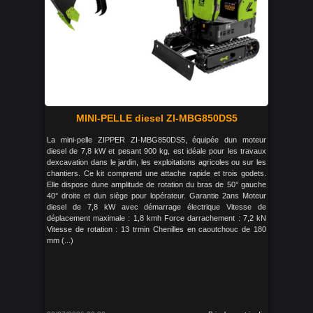
MINI-PELLE diesel ZI-MBG850DS5
La mini-pelle ZIPPER ZI-MBG850DS5, équipée dun moteur
diesel de 7,8 kW et pesant 900 kg, est idéale pour les travaux
dexcavation dans le jardin, les exploitations agricoles ou sur les
chantiers. Ce kit comprend une attache rapide et trois godets.
Elle dispose dune amplitude de rotation du bras de 50° gauche
40° droite et dun siège pour lopérateur. Garantie 2ans Moteur
diesel de 7,8 kW avec démarrage électrique Vitesse de
déplacement maximale : 1,8 kmh Force darrachement : 7,2 kN
Vitesse de rotation : 13 trmin Chenilles en caoutchouc de 180
mm (...)