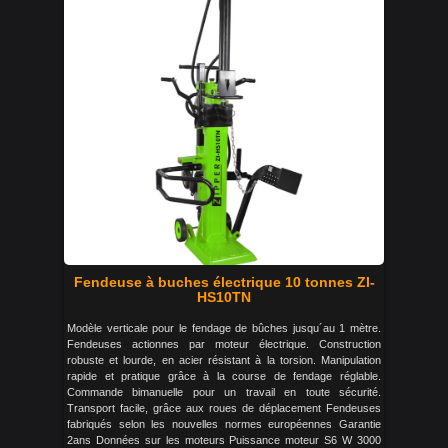
Fendeuse à buches électrique 10 tonnes ZI-
HS10TN
Modèle verticale pour le fendage de bûches jusqu´au 1 mètre.
Fendeuses actionnes par moteur électrique. Construction
robuste et lourde, en acier résistant à la torsion. Manipulation
rapide et pratique grâce à la course de fendage réglable.
Commande bimanuelle pour un travail en toute sécurité.
Transport facile, grâce aux roues de déplacement Fendeuses
fabriqués selon les nouvelles normes européennes Garantie
2ans Données sur les moteurs Puissance moteur S6 W 3000