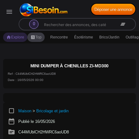
Déposer une annonce
menu
search
clear_all
0
home
looks_one
Explore
Top
Rencontre
Ésotérisme
Brico/Jardin
Outilla
MINI DUMPER À CHENILLES ZI-MD300
Ref : C44MUblCH2HWRC6aoUD8
Date : 16/05/2026 00:00
crop_square
Maison
>
Bricolage et jardin
date_range
Publié le 16/05/2026
source
C44MUblCH2HWRC6aoUD8