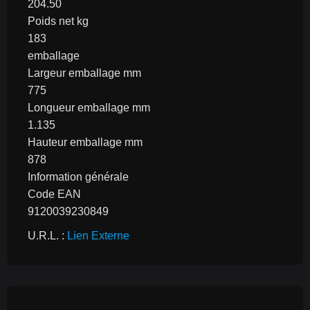
204.50
Poids net kg
183
emballage
Largeur emballage mm
775
Longueur emballage mm
1.135
Hauteur emballage mm
878
Information générale
Code EAN
9120039230849
U.R.L. : 
Lien Externe