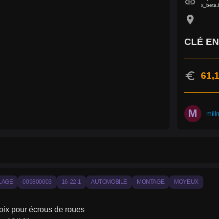
link
x_beta.
location_on
CLÉ EN 
euro
61,1
M
mill
LAGE
009800003
16-22-1
AUTOMOBILE
MONTAGE
MOYEUX
oix pour écrous de roues