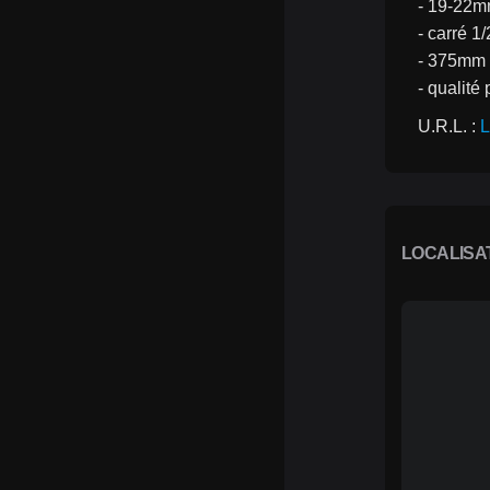
- 19-22m
- carré 1/
- 375mm 
- qualit
U.R.L. : 
L
LOCALISA