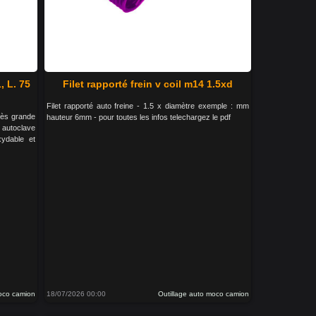
 L. 75
Filet rapporté frein v coil m14 1.5xd
Filet rapporté auto freine - 1.5 x diamètre exemple : mm
rès grande
hauteur 6mm - pour toutes les infos telechargez le pdf
n autoclave
xydable et
moco camion
18/07/2026 00:00
Outillage auto moco camion