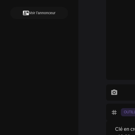
contact_mail
Voir l'annonceur
photo_camera
tag
OUTIL
Clé en cr