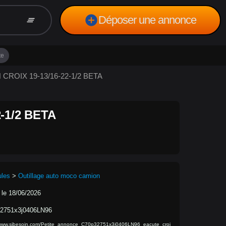
add_circle
Déposer une annonce
clear_all
te
N CROIX 19-13/16-22-1/2 BETA
-1/2 BETA
ules
>
Outillage auto moco camion
 le 18/06/2026
2751x3j0406LN96
/www.sibesoin.com/Petite_annonce_C70p32751x3j0406LN96_eacute_croi