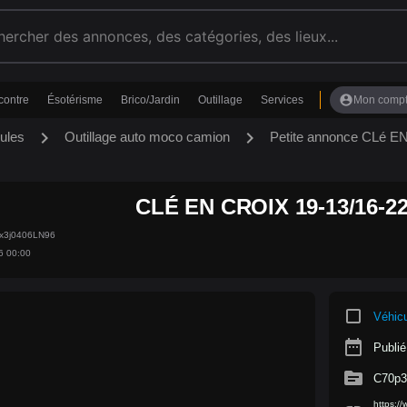
account_circle
contre
Ésotérisme
Brico/Jardin
Outillage
Services
Mon comp
chevron_right
chevron_right
ules
Outillage auto moco camion
Petite annonce CLé E
CLÉ EN CROIX 19-13/16-22
1x3j0406LN96
6 00:00
crop_square
Véhic
date_range
Publié
source
C70p3
https:/