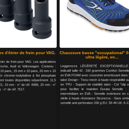
es d'étrier de frein pour VAG.
Chaussure basse "occupational" 0
ultra légère, en...
trier de frein pour VAG. Les applications
Leggerezza LÉGÈRETÉ EXCEPTIONNELLE
rsche, Audi et Volkswagen. Contenu :
indicatif taille 42 : 330 grammes Comfort Semelle
x 10 pans, 15 mm x 10 pans, 20 mm x 10
en EVA FOAM avec coussinet amortissant dans 
En chrome-molybdène à fini phosphate
talon Design - Tissu mesh à haute respirabilité a
sont toutes disponibles séparément. 11,5
en TPU - Support de stabilité talon - Col "slip on
21, 15 mm : n° de réf. 6986, 20 mm : n°
pour faciliter le maintien Durata Semelle :
 : n° de réf. 7517.
intermédiaire en EVA - Semelle extérieure en 
nitrile à haute résistance Sicurezza - Sans emb
semelle anti-perforation 330 g EU: 39-48 UK: 6-1