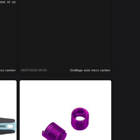
cone et un
moco camion
19/07/2026 00:00
Outillage auto moco camion