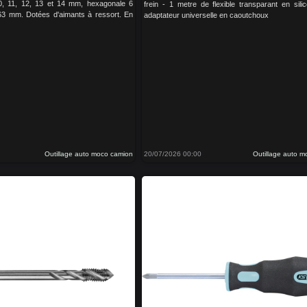
0, 11, 12, 13 et 14 mm, hexagonale 6
frein - 1 metre de flexible transparant en sili
63 mm. Dotées d'aimants à ressort. En
adaptateur universelle en caoutchoux
Outillage auto moco camion
20/07/2026 00:00
Outillage auto 