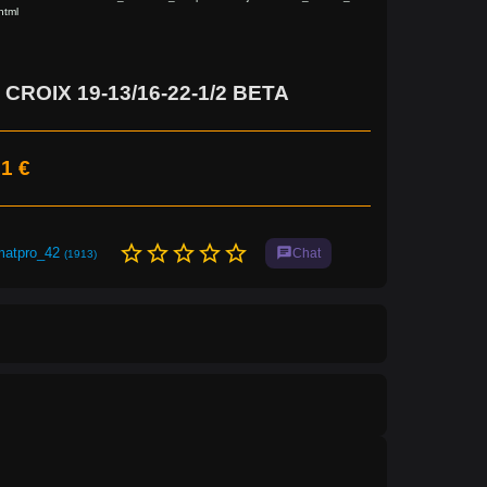
html
CROIX 19-13/16-22-1/2 BETA
1 €
star_border
star_border
star_border
star_border
star_border
matpro_42
chat
Chat
(1913)