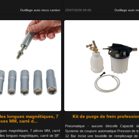
Outillage auto moco camion
25/07/2026 00:00
Outillage auto 
lles longues magnétiques, 7
Kit de purge de frein professio
èces MM, carré d...
Pneumatique - aucune étincelle Capacité de
ongues magnétiques, 7 pièces MM, carré
Systeme de coupure automatique Pression de trav
lles longues magnétiques, carré de 38".
12 Bar Inclut une bouteille de remplissage de 