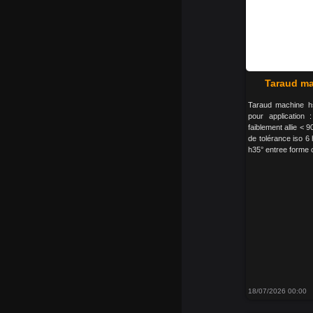
Taraud ma
Taraud machine h
pour application 
faiblement allie < 9
de tolérance iso 6
h35° entree forme 
18/07/2026 00:00