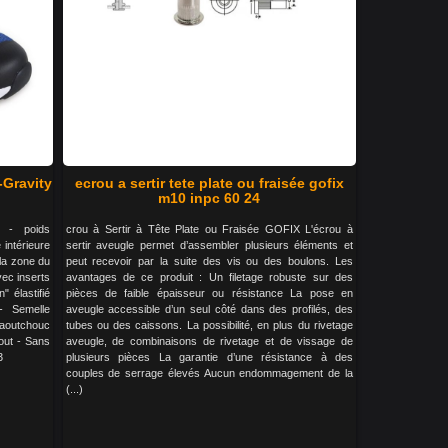
-Gravity
ecrou a sertir tete plate ou fraisée gofix
m10 inpc 60 24
 - poids
crou à Sertir à Tête Plate ou Fraisée GOFIX L'écrou à
 intérieure
sertir aveugle permet d’assembler plusieurs éléments et
la zone du
peut recevoir par la suite des vis ou des boulons. Les
vec inserts
avantages de ce produit : Un filetage robuste sur des
" élastifié
pièces de faible épaisseur ou résistance La pose en
 - Semelle
aveugle accessible d’un seul côté dans des profilés, des
caoutchouc
tubes ou des caissons. La possibilité, en plus du rivetage
out - Sans
aveugle, de combinaisons de rivetage et de vissage de
3
plusieurs pièces La garantie d’une résistance à des
couples de serrage élevés Aucun endommagement de la
(...)