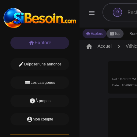
search
menu
0
home
looks_one
Explore
Top
Ren
home
Explore
home
chevron_right
Accueil
Véhic
edit
Déposer une annonce
Ref : C70p3275
list
Les catégories
Date : 18/06/202
info
À propos
account_circle
Mon compte