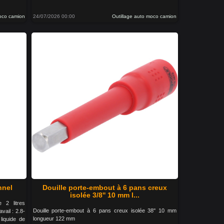
moco camion
24/07/2026 00:00
Outillage auto moco camion
nnel
Douille porte-embout à 6 pans creux
isolée 3/8'' 10 mm l...
 2 litres
Douille porte-embout à 6 pans creux isolée 38'' 10 mm
ail : 2.8-
longueur 122 mm
liquide de