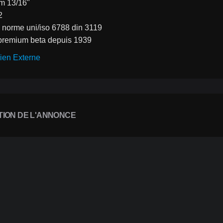
m 13/16"
2
 norme uni/iso 6788 din 3119
é premium beta depuis 1939
ien Externe
TION DE L'ANNONCE