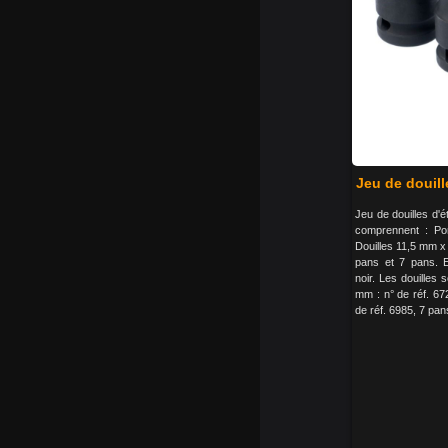
Jeu de douill
Jeu de douilles d'é
comprennent : Po
Douilles 11,5 mm 
pans et 7 pans. 
noir. Les douilles 
mm : n° de réf. 67
de réf. 6985, 7 pans