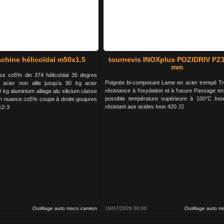
chine hélicoïdal m50x1.5
tournevis INOXplus POZIDRIV PZ1,
mm
ss co5% din 374 hélicoïdal 35 degres
Poignée bi-composant Lame en acier trempé T
: acier non allie jusqu'a 90 kg acier
résistance à l'oxydation et à l'usure Passage e
0 kg aluminium alliage alu silicium classe
possible température supérieure à 100°C Ino
 h nuance co5% coupe à droite goujures
résistant aux acides Inox 420 J2
c2-3
Outillage auto moco camion
18/07/2026 00:00
Outillage auto 