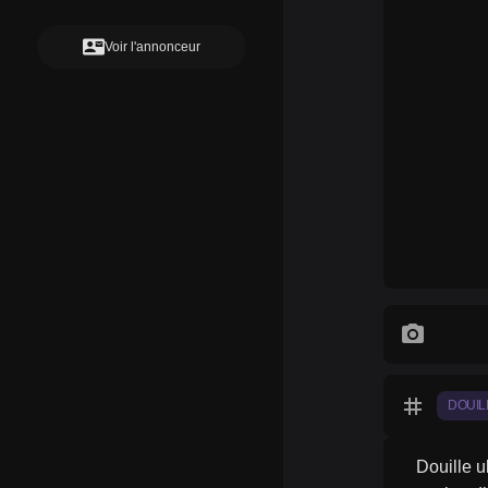
contact_mail
Voir l'annonceur
photo_camera
tag
DOUIL
Douille u