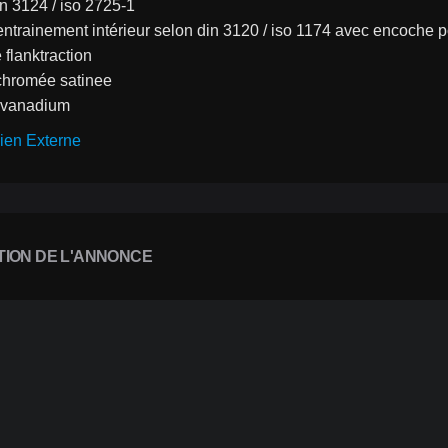
in 3124 / iso 2725-1
'entrainement intérieur selon din 3120 / iso 1174 avec encoche po
 flanktraction
n chromée satinee
 vanadium
ien Externe
TION DE L'ANNONCE