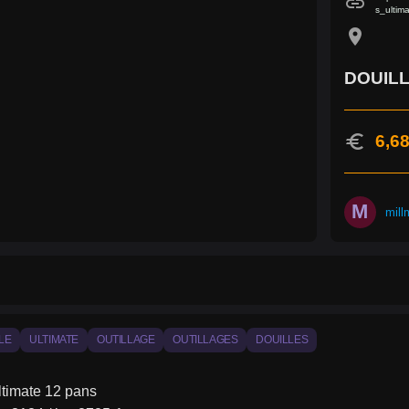
link
s_ultim
location_on
DOUILL
euro
6,68
M
mill
LE
ULTIMATE
OUTILLAGE
OUTILLAGES
DOUILLES
ltimate 12 pans