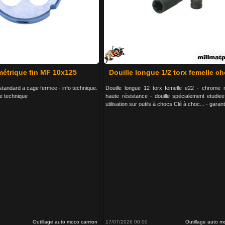
 métrique fin MF 10x125
Douille longue 1/2 torx femelle c
n standard a cage fermee - info technique.
Douille longue 12 torx femelle e22 - chrome
he technique
haute résistance - douille spécialement etudie
utilisation sur outils à chocs Clé à choc... - garant
Outillage auto moco camion
17/07/2026 00:00
Outillage auto 