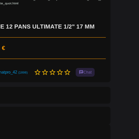
ate_quot.html
E 12 PANS ULTIMATE 1/2" 17 MM
 €
star_border
star_border
star_border
star_border
star_border
matpro_42
chat
Chat
(1898)