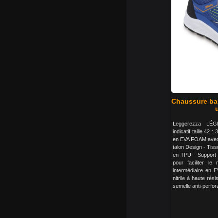
Chaussure bas
u
Leggerezza LÉ
indicatif taille 42
en EVA FOAM avec 
talon Design - Tiss
en TPU - Support de
pour faciliter le
intermédiaire en 
nitrile à haute ré
semelle anti-perfo