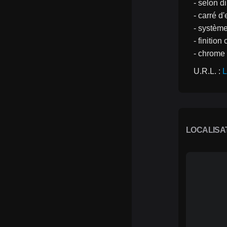
- selon d
- carré d
- système
- finitio
- chrome
U.R.L. : 
L
LOCALISA