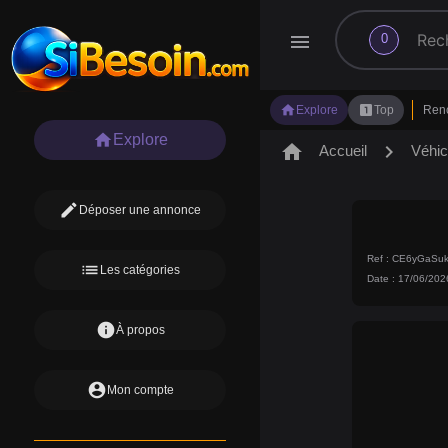
search
menu
0
home
looks_one
Explore
Top
Ren
home
Explore
home
chevron_right
Accueil
Véhic
edit
Déposer une annonce
Ref : CE6yGaSu
list
Les catégories
Date : 17/06/202
info
À propos
account_circle
Mon compte