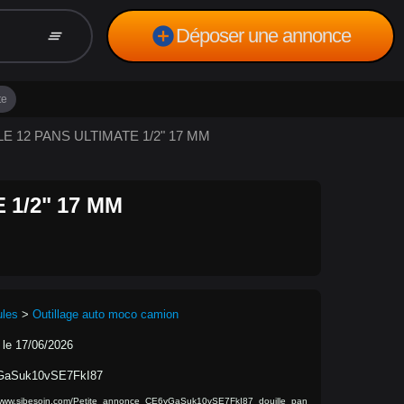
add_circle
Déposer une annonce
clear_all
te
LLE 12 PANS ULTIMATE 1/2" 17 MM
 1/2" 17 MM
ules
>
Outillage auto moco camion
 le 17/06/2026
GaSuk10vSE7FkI87
/www.sibesoin.com/Petite_annonce_CE6yGaSuk10vSE7FkI87_douille_pan