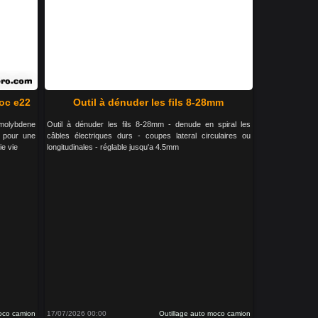
hoc e22
Outil à dénuder les fils 8-28mm
 molybdene
Outil à dénuder les fils 8-28mm - denude en spiral les
e pour une
câbles électriques durs - coupes lateral circulaires ou
ie vie
longitudinales - réglable jusqu'a 4.5mm
moco camion
17/07/2026 00:00
Outillage auto moco camion