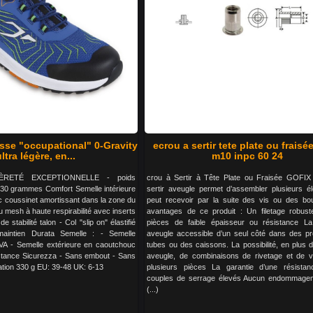
se "occupational" 0-Gravity
ecrou a sertir tete plate ou fraisé
ltra légère, en...
m10 inpc 60 24
GÈRETÉ EXCEPTIONNELLE - poids
crou à Sertir à Tête Plate ou Fraisée GOFIX
 : 330 grammes Comfort Semelle intérieure
sertir aveugle permet d’assembler plusieurs é
coussinet amortissant dans la zone du
peut recevoir par la suite des vis ou des bo
u mesh à haute respirabilité avec inserts
avantages de ce produit : Un filetage robus
 stabilité talon - Col "slip on" élastifié
pièces de faible épaisseur ou résistance L
 maintien Durata Semelle : - Semelle
aveugle accessible d’un seul côté dans des pro
EVA - Semelle extérieure en caoutchouc
tubes ou des caissons. La possibilité, en plus 
sistance Sicurezza - Sans embout - Sans
aveugle, de combinaisons de rivetage et de 
ration 330 g EU: 39-48 UK: 6-13
plusieurs pièces La garantie d’une résista
couples de serrage élevés Aucun endommagem
(...)