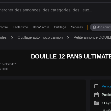
account_circle
contre
Ésotérisme
Brico/Jardin
Outillage
Services
Mon comp
chevron_right
chevron_right
ules
Outillage auto moco camion
Petite annonce DOUI
DOUILLE 12 PANS ULTIMATE
k10vSE7FkI87
6 00:00
crop_square
Véhic
date_range
Publié
source
CE6y
https:/