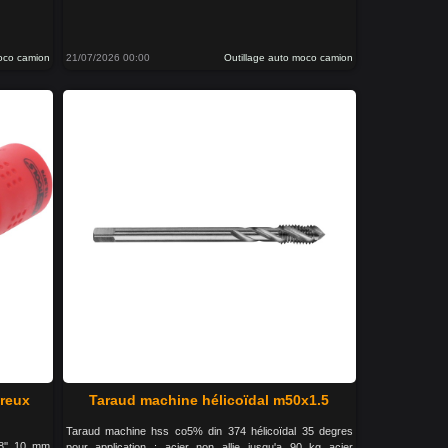
moco camion
21/07/2026 00:00
Outillage auto moco camion
creux
Taraud machine hélicoïdal m50x1.5
Taraud machine hss co5% din 374 hélicoïdal 35 degres
38'' 10 mm
pour application : acier non allie jusqu'a 90 kg acier