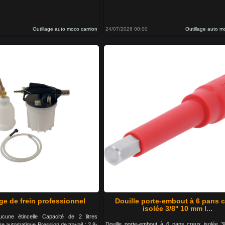
Outillage auto moco camion
24/07/2026 00:00
Outillage auto 
ge de frein professionnel
Douille porte-embout à 6 pans 
isolée 3/8'' 10 mm l...
cune étincelle Capacité de 2 litres
Douille porte-embout à 6 pans creux isolée 
 automatique Pression de travail : 2.8-