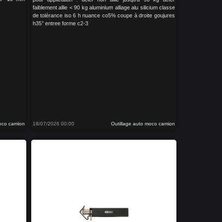
faiblement allie < 90 kg aluminium alliage alu silicium classe
de tolérance iso 6 h nuance co5% coupe à droite goujures
h35° entree forme c2-3
moco camion
18/07/2026 00:00
Outillage auto moco camion