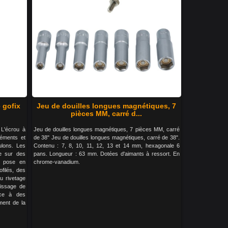
e gofix
Jeu de douilles longues magnétiques, 7
pièces MM, carré d...
 L'écrou à
Jeu de douilles longues magnétiques, 7 pièces MM, carré
léments et
de 38" Jeu de douilles longues magnétiques, carré de 38".
ulons. Les
Contenu : 7, 8, 10, 11, 12, 13 et 14 mm, hexagonale 6
te sur des
pans. Longueur : 63 mm. Dotées d'aimants à ressort. En
a pose en
chrome-vanadium.
filés, des
du rivetage
vissage de
nce à des
ent de la