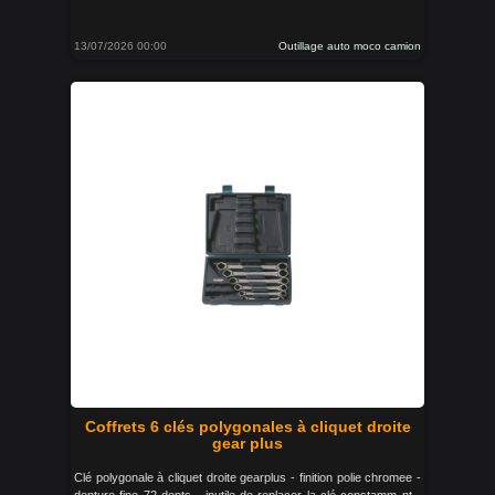
13/07/2026 00:00
Outillage auto moco camion
Coffrets 6 clés polygonales à cliquet droite
gear plus
Clé polygonale à cliquet droite gearplus - finition polie chromee -