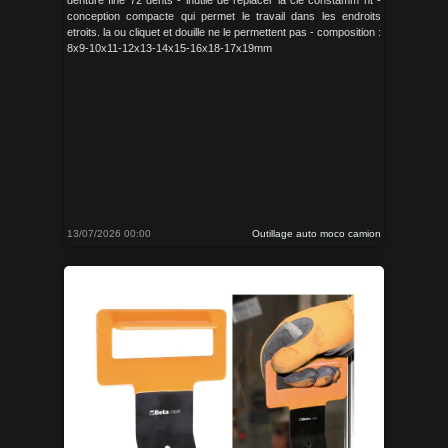
denture fine 72 dents - inutile de replacer la clé constamm nt -
conception compacte qui permet le travail dans les endroits
etroits. la ou cliquet et douille ne le permettent pas - composition :
8x9-10x11-12x13-14x15-16x18-17x19mm
13/07/2026 00:00
Outillage auto moco camion