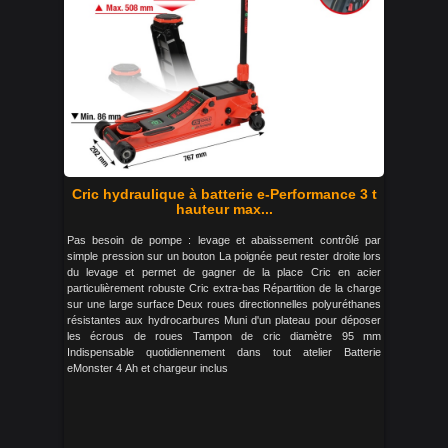
Cric hydraulique à batterie e-Performance 3 t
hauteur max...
Pas besoin de pompe : levage et abaissement contrôlé par
simple pression sur un bouton La poignée peut rester droite lors
du levage et permet de gagner de la place Cric en acier
particulièrement robuste Cric extra-bas Répartition de la charge
sur une large surface Deux roues directionnelles polyuréthanes
résistantes aux hydrocarbures Muni d'un plateau pour déposer
les écrous de roues Tampon de cric diamètre 95 mm
Indispensable quotidiennement dans tout atelier Batterie
eMonster 4 Ah et chargeur inclus