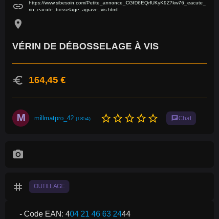
https://www.sibesoin.com/Petite_annonce_CGfD6EQrfUKyK9Z7kw76_eacute_
link
rin_eacute_bosselage_agrave_vis.html
location_on
VÉRIN DE DÉBOSSELAGE À VIS
euro
164,45 €
M
star_border
star_border
star_border
star_border
star_border
millmatpro_42
chat
Chat
(1854)
photo_camera
tag
OUTILLAGE
- Code EAN: 4
04 21 46 63 24
44