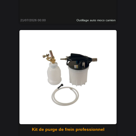
21/07/2026 00:00
Outillage auto moco camion
Kit de purge de frein professionnel