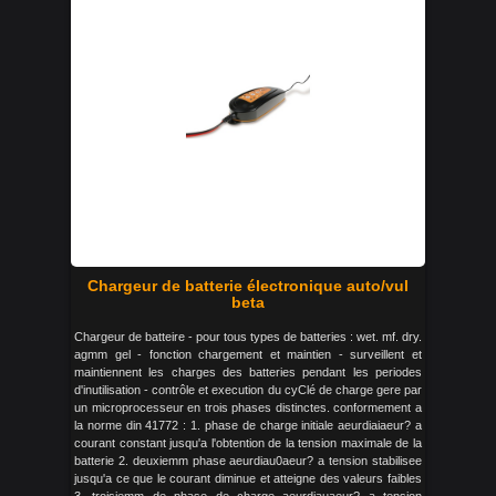
Chargeur de batterie électronique auto/vul
beta
Chargeur de batteire - pour tous types de batteries : wet. mf. dry.
agmm gel - fonction chargement et maintien - surveillent et
maintiennent les charges des batteries pendant les periodes
d'inutilisation - contrôle et execution du cyClé de charge gere par
un microprocesseur en trois phases distinctes. conformement a
la norme din 41772 : 1. phase de charge initiale aeurdiaiaeur? a
courant constant jusqu'a l'obtention de la tension maximale de la
batterie 2. deuxiemm phase aeurdiau0aeur? a tension stabilisee
jusqu'a ce que le courant diminue et atteigne des valeurs faibles