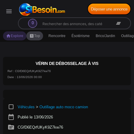
Déposer une annonce
menu
search
clear_all
0
home
looks_one
Explore
Top
Rencontre
Ésotérisme
Brico/Jardin
Outilla
VÉRIN DE DÉBOSSELAGE À VIS
Ref : CGfD6EQrfUKyK9Z7kw76
Date : 13/06/2026 00:00
crop_square
Véhicules
>
Outillage auto moco camion
date_range
Publié le 13/06/2026
source
CGfD6EQrfUKyK9Z7kw76