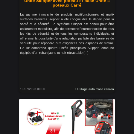
Unité Skipper avec poteau et base Unité 4
poteaux Carré
La gamme innovante de produits multifonctionnels et multi-
surfaces brevetés Skipper a été conçue dès le départ pour la
santé et la sécurité. Le système Skipper est conçu pour être
entièrement modulaire, afin de permettre l'interconnexion de tous
les kits de sécurité et de tous les composants individuels, et
offre ainsi la possibilité d'une adaptation parfaite des barrières de
sécurité pour répondre aux exigences des espaces de travail.
Ce kit comprend quatre unités principales Skipper, chacune
équipée d'un ruban jaune et noir rétractable (...)
13/07/2026 00:00
Outillage auto moco camion