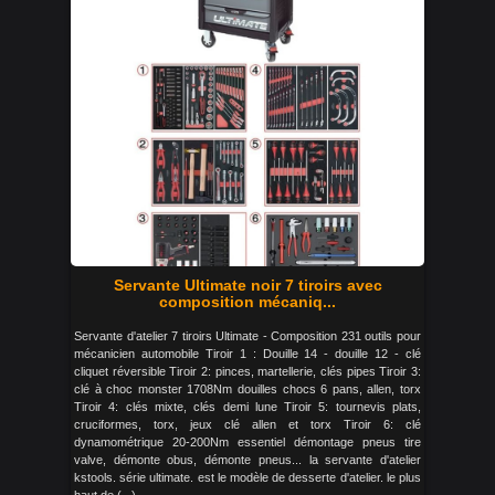
Servante Ultimate noir 7 tiroirs avec
composition mécaniq...
Servante d'atelier 7 tiroirs Ultimate - Composition 231 outils pour
mécanicien automobile Tiroir 1 : Douille 14 - douille 12 - clé
cliquet réversible Tiroir 2: pinces, martellerie, clés pipes Tiroir 3:
clé à choc monster 1708Nm douilles chocs 6 pans, allen, torx
Tiroir 4: clés mixte, clés demi lune Tiroir 5: tournevis plats,
cruciformes, torx, jeux clé allen et torx Tiroir 6: clé
dynamométrique 20-200Nm essentiel démontage pneus tire
valve, démonte obus, démonte pneus... la servante d'atelier
kstools. série ultimate. est le modèle de desserte d'atelier. le plus