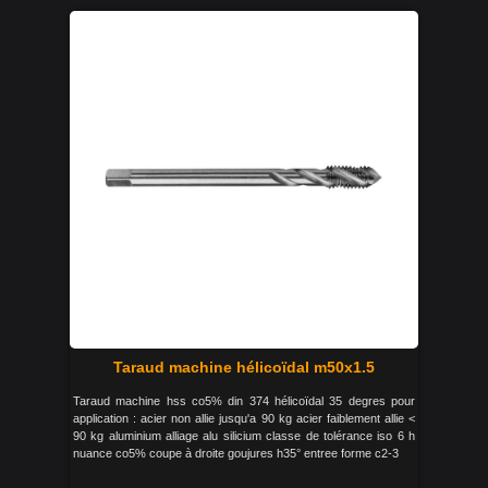
Taraud machine hélicoïdal m50x1.5
Taraud machine hss co5% din 374 hélicoïdal 35 degres pour
application : acier non allie jusqu'a 90 kg acier faiblement allie <
90 kg aluminium alliage alu silicium classe de tolérance iso 6 h
nuance co5% coupe à droite goujures h35° entree forme c2-3