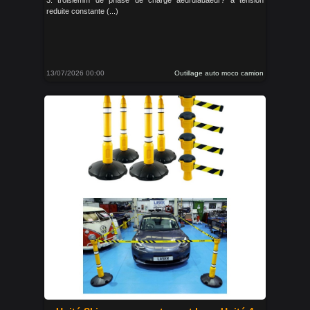
3. troisiemm de phase de charge aeurdiauaeur? a tension
reduite constante (...)
13/07/2026 00:00
Outillage auto moco camion