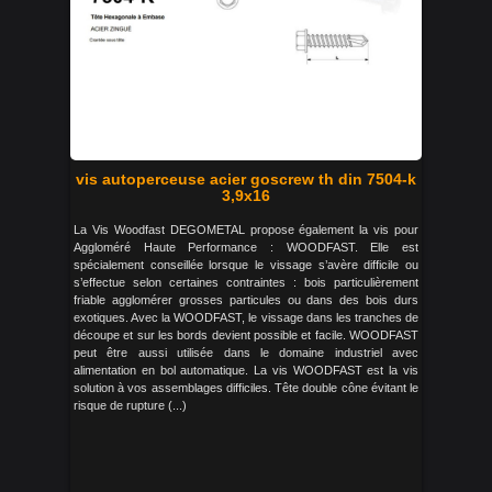
vis autoperceuse acier goscrew th din 7504-k
3,9x16
La Vis Woodfast DEGOMETAL propose également la vis pour
Aggloméré Haute Performance : WOODFAST. Elle est
spécialement conseillée lorsque le vissage s’avère difficile ou
s’effectue selon certaines contraintes : bois particulièrement
friable agglomérer grosses particules ou dans des bois durs
exotiques. Avec la WOODFAST, le vissage dans les tranches de
découpe et sur les bords devient possible et facile. WOODFAST
peut être aussi utilisée dans le domaine industriel avec
alimentation en bol automatique. La vis WOODFAST est la vis
solution à vos assemblages difficiles. Tête double cône évitant le
risque de rupture (...)