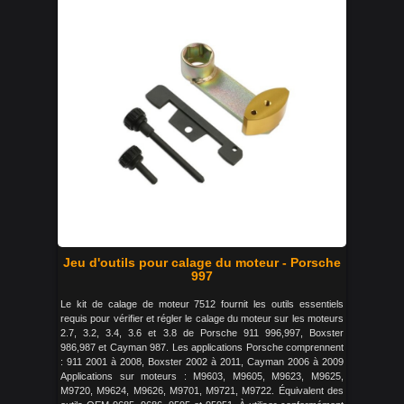
Jeu d'outils pour calage du moteur - Porsche
997
Le kit de calage de moteur 7512 fournit les outils essentiels
requis pour vérifier et régler le calage du moteur sur les moteurs
2.7, 3.2, 3.4, 3.6 et 3.8 de Porsche 911 996,997, Boxster
986,987 et Cayman 987. Les applications Porsche comprennent
: 911 2001 à 2008, Boxster 2002 à 2011, Cayman 2006 à 2009
Applications sur moteurs : M9603, M9605, M9623, M9625,
M9720, M9624, M9626, M9701, M9721, M9722. Équivalent des