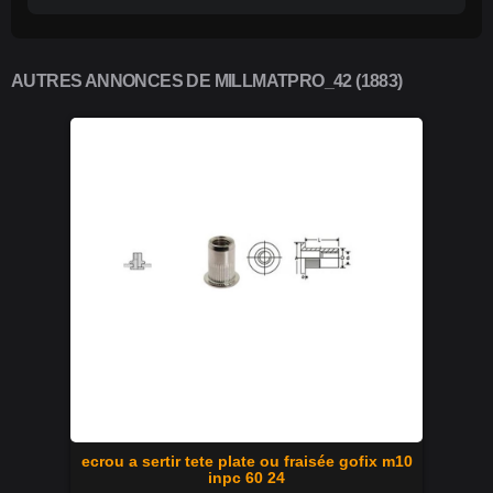
AUTRES ANNONCES DE MILLMATPRO_42 (1883)
ecrou a sertir tete plate ou fraisée gofix m10
inpc 60 24