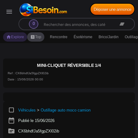
Déposer une annonce
menu
search
clear_all
0
home
looks_one
Explore
Top
Rencontre
Ésotérisme
Brico/Jardin
Outilla
MINI-CLIQUET RÉVERSIBLE 1/4
Ref : CX6bhdfJa5fgpZXl02ib
Date : 15/06/2026 00:00
crop_square
Véhicules
>
Outillage auto moco camion
date_range
Publié le 15/06/2026
source
CX6bhdfJa5fgpZXl02ib