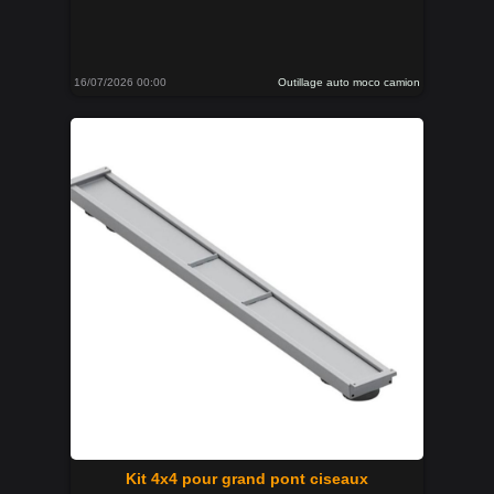
16/07/2026 00:00
Outillage auto moco camion
Kit 4x4 pour grand pont ciseaux