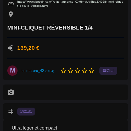
https://www.sibesoin.com/Petite_annonce_CX6bhdfJa5fgpZXl02ib_mini_clique
link
t_eacute_versible.html
location_on
MINI-CLIQUET RÉVERSIBLE 1/4
euro
139,20 €
M
star_border
star_border
star_border
star_border
star_border
millmatpro_42
chat
Chat
(1884)
photo_camera
tag
1921B1
Ultra léger et compact