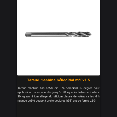
Taraud machine hélicoïdal m50x1.5
Taraud machine hss co5% din 374 hélicoïdal 35 degres pour
application : acier non allie jusqu'a 90 kg acier faiblement allie <
90 kg aluminium alliage alu silicium classe de tolérance iso 6 h
nuance co5% coupe à droite goujures h35° entree forme c2-3