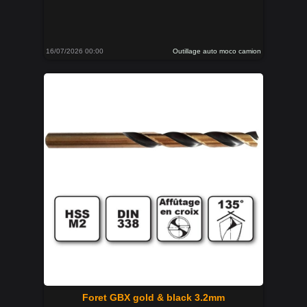
16/07/2026 00:00
Outillage auto moco camion
Foret GBX gold & black 3.2mm