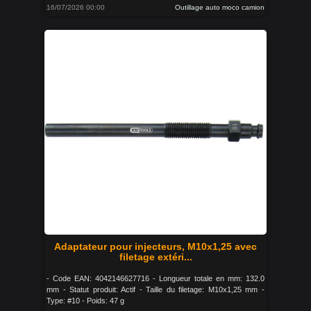
16/07/2026 00:00
Outillage auto moco camion
Adaptateur pour injecteurs, M10x1,25 avec
filetage extéri...
- Code EAN: 4042146627716 - Longueur totale en mm: 132.0
mm - Statut produit: Actif - Taille du filetage: M10x1,25 mm -
Type: #10 - Poids: 47 g