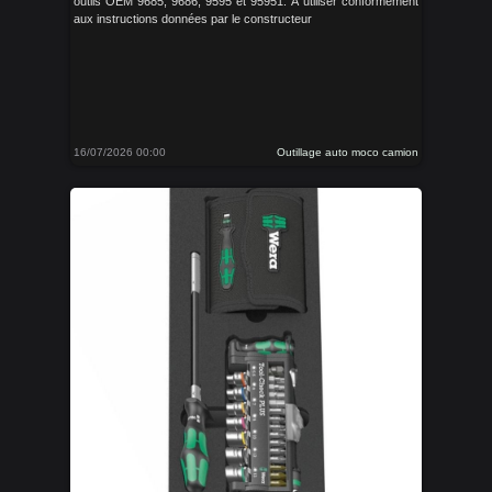
outils OEM 9685, 9686, 9595 et 95951. À utiliser conformément
aux instructions données par le constructeur
16/07/2026 00:00
Outillage auto moco camion