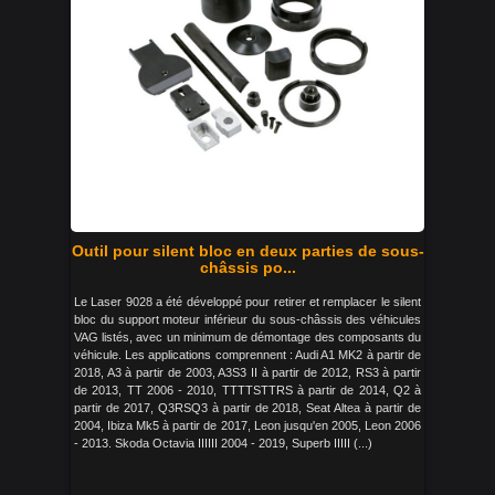
Outil pour silent bloc en deux parties de sous-
châssis po...
Le Laser 9028 a été développé pour retirer et remplacer le silent
bloc du support moteur inférieur du sous-châssis des véhicules
VAG listés, avec un minimum de démontage des composants du
véhicule. Les applications comprennent : Audi A1 MK2 à partir de
2018, A3 à partir de 2003, A3S3 II à partir de 2012, RS3 à partir
de 2013, TT 2006 - 2010, TTTTSTTRS à partir de 2014, Q2 à
partir de 2017, Q3RSQ3 à partir de 2018, Seat Altea à partir de
2004, Ibiza Mk5 à partir de 2017, Leon jusqu'en 2005, Leon 2006
- 2013. Skoda Octavia IIIIII 2004 - 2019, Superb IIIII (...)