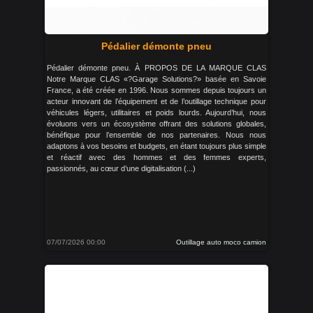
Pédalier démonte pneu
Pédalier démonte pneu. À PROPOS DE LA MARQUE CLAS
Notre Marque CLAS «?Garage Solutions?» basée en Savoie
France, a été créée en 1996. Nous sommes depuis toujours un
acteur innovant de l’équipement et de l’outillage technique pour
véhicules légers, utilitaires et poids lourds. Aujourd’hui, nous
évoluons vers un écosystème offrant des solutions globales,
bénéfique pour l’ensemble de nos partenaires. Nous nous
adaptons à vos besoins et budgets, en étant toujours plus simple
et réactif avec des hommes et des femmes experts,
passionnés, au cœur d’une digitalisation (...)
07/07/2026 00:00
Outillage auto moco camion