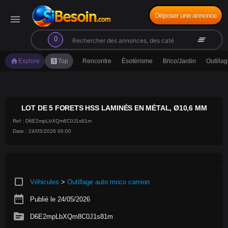
Déposer une annonce
menu
search
clear_all
0
home
looks_one
Explore
Top
Rencontre
Ésotérisme
Brico/Jardin
Outilla
LOT DE 5 FORETS HSS LAMINÉS EN MÉTAL, Ø10,6 MM
Ref : D6E2mpLbXQm8C0J1s81m
Date : 24/05/2026 00:00
crop_square
Véhicules
>
Outillage auto moco camion
date_range
Publié le 24/05/2026
source
D6E2mpLbXQm8C0J1s81m