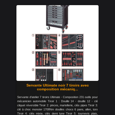
Servante Ultimate noir 7 tiroirs avec
composition mécaniq...
Servante d'atelier 7 tiroirs Ultimate - Composition 231 outils pour
mécanicien automobile Tiroir 1 : Douille 14 - douille 12 - clé
cliquet réversible Tiroir 2: pinces, martellerie, clés pipes Tiroir 3:
clé à choc monster 1708Nm douilles chocs 6 pans, allen, torx
Tiroir 4: clés mixte, clés demi lune Tiroir 5: tournevis plats,