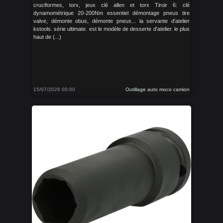
cruciformes, torx, jeux clé allen et torx Tiroir 6: clé
dynamométrique 20-200Nm essentiel démontage pneus tire
valve, démonte obus, démonte pneus... la servante d'atelier
kstools. série ultimate. est le modèle de desserte d'atelier. le plus
haut de (...)
15/07/2026 00:00
Outillage auto moco camion