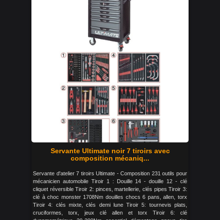
Servante Ultimate noir 7 tiroirs avec
composition mécaniq...
Servante d'atelier 7 tiroirs Ultimate - Composition 231 outils pour
mécanicien automobile Tiroir 1 : Douille 14 - douille 12 - clé
cliquet réversible Tiroir 2: pinces, martellerie, clés pipes Tiroir 3:
clé à choc monster 1708Nm douilles chocs 6 pans, allen, torx
Tiroir 4: clés mixte, clés demi lune Tiroir 5: tournevis plats,
cruciformes, torx, jeux clé allen et torx Tiroir 6: clé