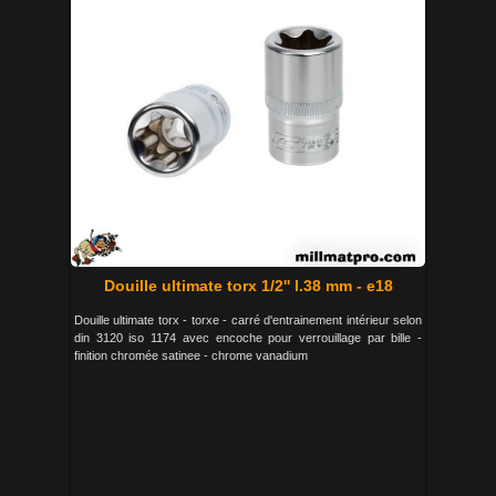
Douille ultimate torx 1/2'' l.38 mm - e18
Douille ultimate torx - torxe - carré d'entrainement intérieur selon
din 3120 iso 1174 avec encoche pour verrouillage par bille -
finition chromée satinee - chrome vanadium