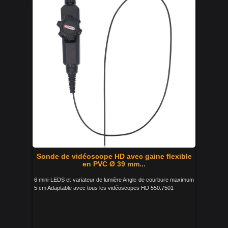
Sonde de vidéoscope HD avec gaine flexible
en PVC Ø 39 mm...
6 mini-LEDS et variateur de lumière Angle de courbure maximum
5 cm Adaptable avec tous les vidéoscopes HD 550.7501