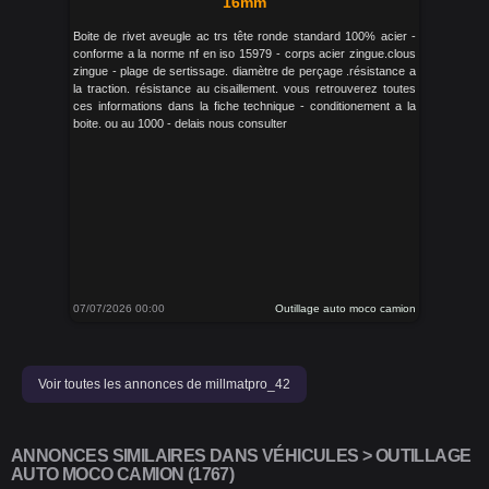
16mm
Boite de rivet aveugle ac trs tête ronde standard 100% acier -
conforme a la norme nf en iso 15979 - corps acier zingue.clous
zingue - plage de sertissage. diamètre de perçage .résistance a
la traction. résistance au cisaillement. vous retrouverez toutes
ces informations dans la fiche technique - conditionement a la
boite. ou au 1000 - delais nous consulter
07/07/2026 00:00
Outillage auto moco camion
Voir toutes les annonces de millmatpro_42
ANNONCES SIMILAIRES DANS VÉHICULES > OUTILLAGE
AUTO MOCO CAMION (1767)