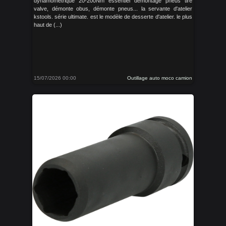
dynamométrique 20-200Nm essentiel démontage pneus tire
valve, démonte obus, démonte pneus... la servante d'atelier
kstools. série ultimate. est le modèle de desserte d'atelier. le plus
haut de (...)
15/07/2026 00:00
Outillage auto moco camion