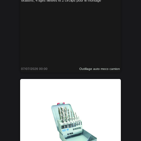
fixations, 4 tiges filetées et 2 circlips pour le montage
07/07/2026 00:00
Outillage auto moco camion