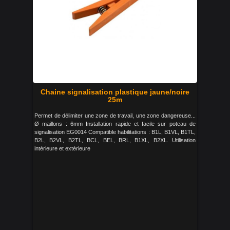
Chaine signalisation plastique jaune/noire
25m
Permet de délimiter une zone de travail, une zone dangereuse...
Ø maillons : 6mm Installation rapide et facile sur poteau de
signalisation EG0014 Compatible habilitations : B1L, B1VL, B1TL,
B2L, B2VL, B2TL, BCL, BEL, BRL, B1XL, B2XL. Utilisation
intérieure et extérieure