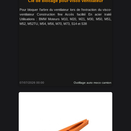
Clé de blocage pour visco ventilateur
Pour bloquer l'arbre du ventilateur lors de l'extraction du visco-
ventilateur Construction fine Accès facilité En acier traité
Utilisations : BMW Moteurs M10, M20, M21, M30, M50, M51,
M52, M52TU, M54, M56, M70, M73, S14 et S38
07/07/2026 00:00
Outillage auto moco camion