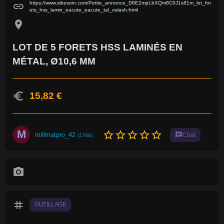
https://www.sibesoin.com/Petite_annonce_D6E2mpLbXQm8C0J1s81m_lot_for
link
ets_hss_lamin_eacute_eacute_tal_oslash.html
location_on
LOT DE 5 FORETS HSS LAMINÉS EN
MÉTAL, Ø10,6 MM
euro
15,82 €
M
star_border
star_border
star_border
star_border
star_border
millmatpro_42
chat
Chat
(1768)
photo_camera
tag
OUTILLAGE