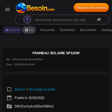
Déposer une annonce
menu
search
clear_all
0
home
looks_one
Explore
Top
Rencontre
Ésotérisme
Brico/Jardin
Outilla
PANNEAU SOLAIRE SP120W
Ref : D9VIOvOu6vXB3mF89Xt2
Date : 15/06/2026 00:00
crop_square
Maison
>
Bricolage et jardin
date_range
Publié le 15/06/2026
source
D9VIOvOu6vXB3mF89Xt2