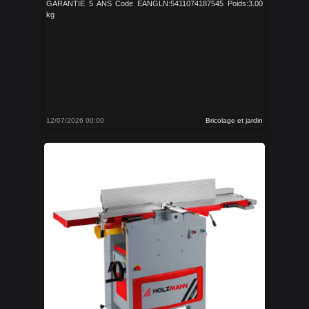
GARANTIE 5 ANS Code EANGLN:5411074187545 Poids:3.00
kg
12/07/2026 00:00
Bricolage et jardin