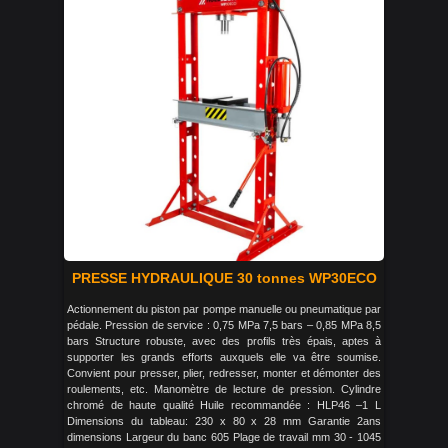
PRESSE HYDRAULIQUE 30 tonnes WP30ECO
Actionnement du piston par pompe manuelle ou pneumatique par
pédale. Pression de service : 0,75 MPa 7,5 bars – 0,85 MPa 8,5
bars Structure robuste, avec des profils très épais, aptes à
supporter les grands efforts auxquels elle va être soumise.
Convient pour presser, plier, redresser, monter et démonter des
roulements, etc. Manomètre de lecture de pression. Cylindre
chromé de haute qualité Huile recommandée : HLP46 –1 L
Dimensions du tableau: 230 x 80 x 28 mm Garantie 2ans
dimensions Largeur du banc 605 Plage de travail mm 30 - 1045