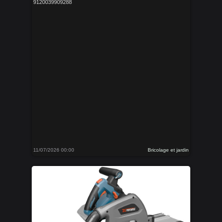
9120039909288
11/07/2026 00:00
Bricolage et jardin