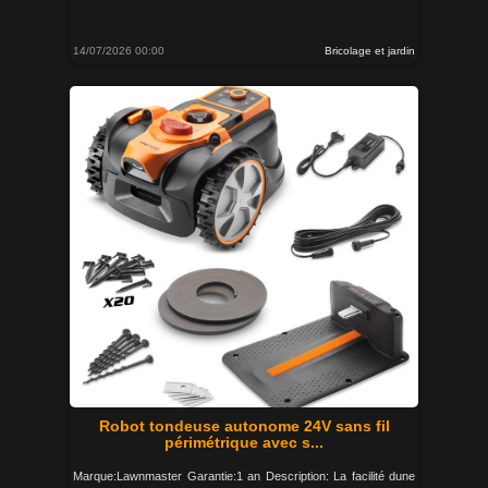
14/07/2026 00:00
Bricolage et jardin
Robot tondeuse autonome 24V sans fil
périmétrique avec s...
Marque:Lawnmaster Garantie:1 an Description: La facilité dune