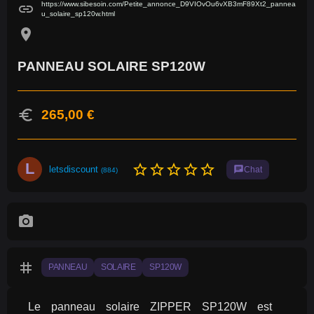
https://www.sibesoin.com/Petite_annonce_D9VIOvOu6vXB3mF89Xt2_pannea
link
u_solaire_sp120w.html
location_on
PANNEAU SOLAIRE SP120W
euro
265,00 €
L
star_border
star_border
star_border
star_border
star_border
letsdiscount
chat
Chat
(884)
photo_camera
tag
PANNEAU
SOLAIRE
SP120W
Le panneau solaire ZIPPER SP120W est 