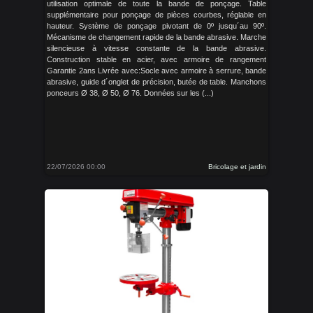
utilisation optimale de toute la bande de ponçage. Table
supplémentaire pour ponçage de pièces courbes, réglable en
hauteur. Système de ponçage pivotant de 0º jusqu´au 90º.
Mécanisme de changement rapide de la bande abrasive. Marche
silencieuse à vitesse constante de la bande abrasive.
Construction stable en acier, avec armoire de rangement
Garantie 2ans Livrée avec:Socle avec armoire à serrure, bande
abrasive, guide d´onglet de précision, butée de table. Manchons
ponceurs Ø 38, Ø 50, Ø 76. Données sur les (...)
22/07/2026 00:00
Bricolage et jardin