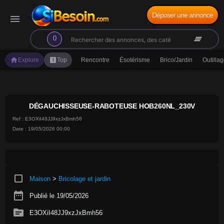
Déposer une annonce
menu
search
clear_all
0
home
looks_one
Explore
Top
Rencontre
Ésotérisme
Brico/Jardin
Outilla
DÉGAUCHISSEUSE-RABOTEUSE HOB260NL_230V
Ref : E3OXiI48JJ9xzJxBmh56
Date : 19/05/2026 00:00
crop_square
Maison
>
Bricolage et jardin
date_range
Publié le 19/05/2026
source
E3OXiI48JJ9xzJxBmh56