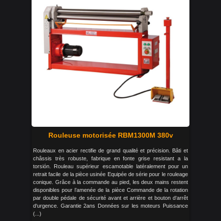
Rouleuse motorisée RBM1300M 380v
Rouleaux en acier rectifie de grand qualité et précision. Bâti et
châssis très robuste, fabrique en fonte grise resistant a la
torsión. Rouleau supérieur escamotable latéralement pour un
retrait facile de la pièce usinée Equipée de série pour le rouleage
conique. Grâce à la commande au pied, les deux mains restent
disponibles pour l’amenée de la pièce Commande de la rotation
par double pédale de sécurité avant et arrière et bouton d‘arrêt
d‘urgence. Garantie 2ans Données sur les moteurs Puissance
(...)