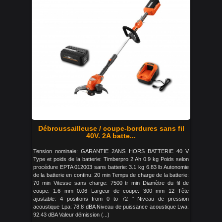
Débroussailleuse / coupe-bordures sans fil
40V. 2A batte...
Tension nominale: GARANTIE 2ANS HORS BATTERIE 40 V
Type et poids de la batterie: Timberpro 2 Ah 0.9 kg Poids selon
procédure EPTA 012003 sans batterie: 3.1 kg 6.83 lb Autonomie
de la batterie en continu: 20 min Temps de charge de la batterie:
70 min Vitesse sans charge: 7500 tr min Diamètre du fil de
coupe: 1.6 mm 0.06 Largeur de coupe: 300 mm 12 Tête
ajustable: 4 positions from 0 to 72 ° Niveau de pression
acoustique Lpa: 78.8 dBA Niveau de puissance acoustique Lwa:
92.43 dBA Valeur démission (...)