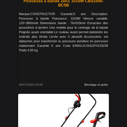
Ponceuse à bande 2en1 1010W CBS1000-
BC5B
Marque:CONSTRUCTOR Garantie:5 ans Description:
Ponceuse à bande Puissance: 1010W Vitesse variable:
120~380mmin Dimensions bande : 76x533mm Extraction des
poussières à larrière Une molette pour le centrage de la bande
Poignée avant orientable Le rouleau avant permet datteindre les
endroits plus étroits Livrée avec 5 abrasifs Accessoires: set
dattaches pour transformer la ponceuse portative en ponceuse
stationnaire Garantie 5 ans Code EANGLN:5411074133238
Poids:4.00 kg
09/07/2026 00:00
Bricolage et jardin