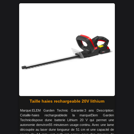
Taille haies rechargeable 20V lithium
Marque:ELEM Garden Technic Garantie:3 ans Description:
Cetaille-haies rechargeablede la marqueElem Garden
Technicdispose dune batterie Lithium 20 V qui permet une
autonomie denviron55 minutesen usage continu. Avec une lame
découpée au laser dune longueur de 51 cm et une capacité de