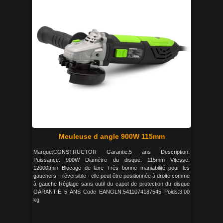
Meuleuse d angle 900W 115mm
Marque:CONSTRUCTOR Garantie:5 ans Description:
Puissance: 900W Diamètre du disque: 115mm Vitesse:
12000tmin Blocage de laxe Très bonne maniabilité pour les
gauchers – réversible - elle peut être positionnée à droite comme
à gauche Réglage sans outil du capot de protection du disque
GARANTIE 5 ANS Code EANGLN:5411074187545 Poids:3.00
kg