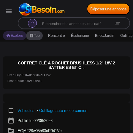
Déposer une annonce
menu
search
clear_all
0
home
looks_one
Explore
Top
Rencontre
Ésotérisme
Brico/Jardin
Outilla
COFFRET CLÉ À ROCHET BRUSHLESS 1/2'' 18V 2
BATTERIES ET C...
Ref : ECjAF28w05h83aP941Vc
Date : 09/06/2026 00:00
crop_square
Véhicules
>
Outillage auto moco camion
date_range
Publié le 09/06/2026
source
ECjAF28w05h83aP941Vc