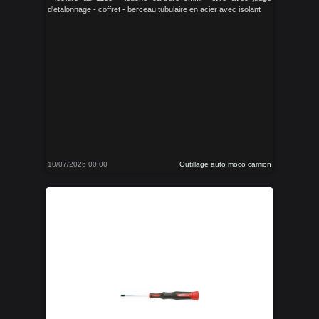
d'etalonnage - coffret - berceau tubulaire en acier avec isolant
10/07/2026 00:00
Outillage auto moco camion