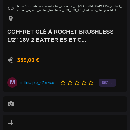
https://www.sibesoin.com/Petite_annonce_ECjAF28w05h83aP941Vc_coffret_
link
eacute_agrave_rochet_brushless_039_039_18v_batteries_chargeur.html
location_on
COFFRET CLÉ À ROCHET BRUSHLESS
1/2'' 18V 2 BATTERIES ET C...
euro
339,00 €
M
star_border
star_border
star_border
star_border
star_border
millmatpro_42
chat
Chat
(1753)
photo_camera
tag