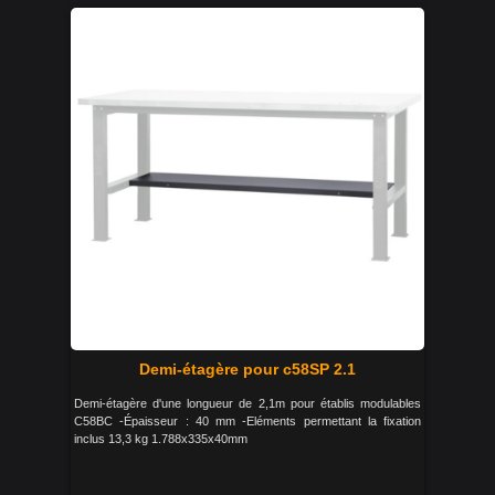
Demi-étagère pour c58SP 2.1
Demi-étagère d'une longueur de 2,1m pour établis modulables
C58BC -Épaisseur : 40 mm -Eléments permettant la fixation
inclus 13,3 kg 1.788x335x40mm