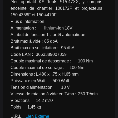
électroportatif KS Tools 515.47XX, y compris 
enceinte de chantier 100172F et projecteurs 
150.4358F et 150.4470F
Plus d’information
Alimentation :	lithium-ion 18V
Attribut de fonction 1 :	arrêt automatique
Bruit max à vide :	85 dbA
Bruit max en sollicitation :	95 dbA
Code EAN :	3663389007359
Couple maximal de desserrage :	100 Nm
Couple maximal de serrage :	100 Nm
Dimensions :	L.480 x l.75 x H.65 mm
Puissance en Watt :	500 Watt
Tension d'alimentation :	18 V
Vitesse de rotation à vide en T/mn :	250 Tr/min
Vibrations :	14,2 m/s²
Poids :	1,45 kg
U.R.L. : 
Lien Externe