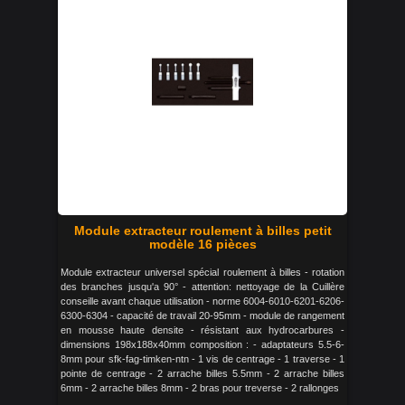
Module extracteur roulement à billes petit
modèle 16 pièces
Module extracteur universel spécial roulement à billes - rotation
des branches jusqu'a 90° - attention: nettoyage de la Cuillère
conseille avant chaque utilisation - norme 6004-6010-6201-6206-
6300-6304 - capacité de travail 20-95mm - module de rangement
en mousse haute densite - résistant aux hydrocarbures -
dimensions 198x188x40mm composition : - adaptateurs 5.5-6-
8mm pour sfk-fag-timken-ntn - 1 vis de centrage - 1 traverse - 1
pointe de centrage - 2 arrache billes 5.5mm - 2 arrache billes
6mm - 2 arrache billes 8mm - 2 bras pour treverse - 2 rallonges