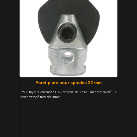
Foret plate pour spirales 22 mm
Pour tuyaux encrassés ou remplis de vase Raccord riveté En
acier trempé très résistant