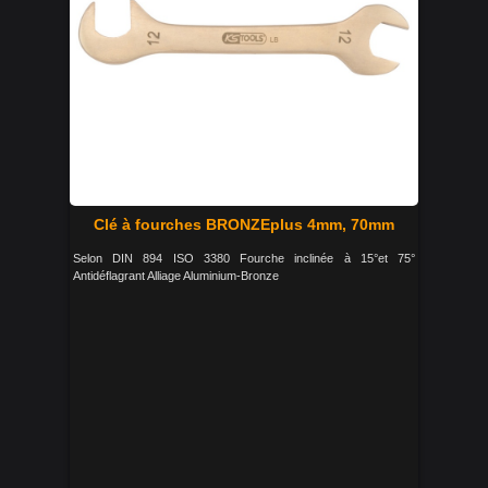
Clé à fourches BRONZEplus 4mm, 70mm
Selon DIN 894 ISO 3380 Fourche inclinée à 15°et 75°
Antidéflagrant Alliage Aluminium-Bronze