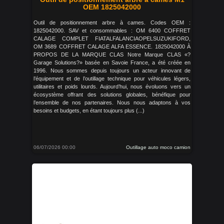
OEM 1825042000
Outil de positionnement arbre à cames. Codes OEM :
1825042000. SAV et consommables : OM 6400 COFFRET
CALAGE COMPLET FIATALFALANCIAOPELSUZUKIFORD,
OM 3689 COFFRET CALAGE ALFA ESSENCE. 1825042000 À
PROPOS DE LA MARQUE CLAS Notre Marque CLAS «?
Garage Solutions?» basée en Savoie France, a été créée en
1996. Nous sommes depuis toujours un acteur innovant de
l’équipement et de l’outillage technique pour véhicules légers,
utilitaires et poids lourds. Aujourd’hui, nous évoluons vers un
écosystème offrant des solutions globales, bénéfique pour
l’ensemble de nos partenaires. Nous nous adaptons à vos
besoins et budgets, en étant toujours plus (...)
06/07/2026 00:00
Outillage auto moco camion