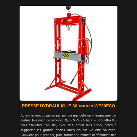
PRESSE HYDRAULIQUE 30 tonnes WP30ECO
Actionnement du piston par pompe manuelle ou pneumatique par
pédale. Pression de service : 0,75 MPa 7,5 bars – 0,85 MPa 8,5
bars Structure robuste, avec des profils très épais, aptes à
supporter les grands efforts auxquels elle va être soumise.
Convient pour presser, plier, redresser, monter et démonter des