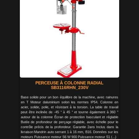
PERCEUSE À COLONNE RADIAL
SB3116RHN_230V
Base solide pour un bon équilibre de la machine, avec rainures
en T Moteur daluminium selon les normes IP54. Colonne en
acier, solide, polie, et résistant à la torsion. La table de travail
peut être inclinée de -45 ° à 45 ° et tourne également à 360 °
autour de la colonne Écran de protection basculant et réglable
Butée de profondeur de perçage réglable, avec échelle pour le
contrôle précis de la profondeur. Garantie 2ans Inclus dans la
livraison:Mandrin auto serrant 1 à 16 mm, B16. Données sur les
moteurs Puissance moteur S6 W 900 Puissance moteur S1 (...)