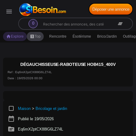
Déposer une annonce
menu
search
clear_all
0
home
looks_one
Explore
Top
Rencontre
Ésotérisme
Brico/Jardin
Outilla
DÉGAUCHISSEUSE-RABOTEUSE HOB415_400V
Ref : Eq6mX2ptCX88lG6LZ74L
Date : 19/05/2026 00:00
crop_square
Maison
>
Bricolage et jardin
date_range
Publié le 19/05/2026
source
Eq6mX2ptCX88lG6LZ74L