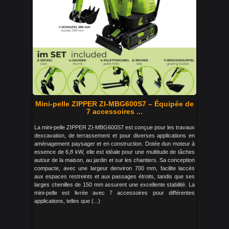
Mini-pelle ZIPPER ZI-MBG600S7 – Équipée de
7 accessoires ...
La mini-pelle ZIPPER ZI-MBG600S7 est conçue pour les travaux
dexcavation, de terrassement et pour diverses applications en
aménagement paysager et en construction. Dotée dun moteur à
essence de 6,8 kW, elle est idéale pour une multitude de tâches
autour de la maison, au jardin et sur les chantiers. Sa conception
compacte, avec une largeur denviron 700 mm, facilite laccès
aux espaces restreints et aux passages étroits, tandis que ses
larges chenilles de 150 mm assurent une excellente stabilité. La
mini-pelle est livrée avec 7 accessoires pour différentes
applications, telles que (...)