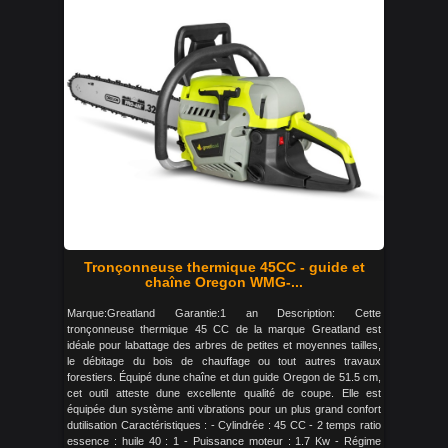
Tronçonneuse thermique 45CC - guide et
chaîne Oregon WMG-...
Marque:Greatland Garantie:1 an Description: Cette
tronçonneuse thermique 45 CC de la marque Greatland est
idéale pour labattage des arbres de petites et moyennes tailles,
le débitage du bois de chauffage ou tout autres travaux
forestiers. Équipé dune chaîne et dun guide Oregon de 51.5 cm,
cet outil atteste dune excellente qualité de coupe. Elle est
équipée dun système anti vibrations pour un plus grand confort
dutilisation Caractéristiques : - Cylindrée : 45 CC - 2 temps ratio
essence : huile 40 : 1 - Puissance moteur : 1.7 Kw - Régime