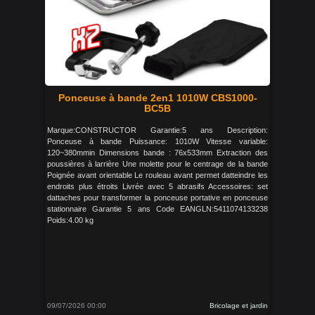
Ponceuse à bande 2en1 1010W CBS1000-
BC5B
Marque:CONSTRUCTOR Garantie:5 ans Description:
Ponceuse à bande Puissance: 1010W Vitesse variable:
120~380mmin Dimensions bande : 76x533mm Extraction des
poussières à larrière Une molette pour le centrage de la bande
Poignée avant orientable Le rouleau avant permet datteindre les
endroits plus étroits Livrée avec 5 abrasifs Accessoires: set
dattaches pour transformer la ponceuse portative en ponceuse
stationnaire Garantie 5 ans Code EANGLN:5411074133238
Poids:4.00 kg
09/07/2026 00:00
Bricolage et jardin