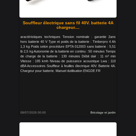
Souffleur électrique sans fil 40V. batterie 4A
chargeur....
aractéristiques techniques Tension nominale : garantie 2ans
hors batterie 40 V Type et poids de la batterie : Timberpro 4 Ah
1,3 kg Poids selon procédure EPTA 012003 sans batterie : 5,51
lb 2,5 kg Autonomie de la batterie en continu : 50 minutes Temps
de charge de la batterie : 130 minutes Débit dair : 11 m³ min
Vitesse : 195 kmh Niveau de puissance acoustique Lwa : 110
dBA Accessoires Souffleur à feuilles électrique 40V. Batterie 4A.
Chargeur pour batterie. Manuel dutilisation ENGDE FR
08/07/2026 00:00
Bricolage et jardin