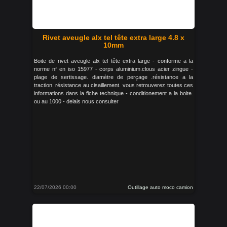
Rivet aveugle alx tel tête extra large 4.8 x
10mm
Boite de rivet aveugle alx tel tête extra large - conforme a la
norme nf en iso 15977 - corps aluminium.clous acier zingue -
plage de sertissage. diamètre de perçage .résistance a la
traction. résistance au cisaillement. vous retrouverez toutes ces
informations dans la fiche technique - conditionement a la boite.
ou au 1000 - delais nous consulter
22/07/2026 00:00
Outillage auto moco camion