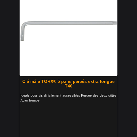
Clé mâle TORX® 5 pans percés extra-longue
T40
Idéale pour vis difficilement accessibles Percée des deux côtés
Acier trempé