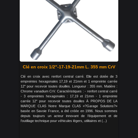
Clé en croix 1/2"-17-19-21mm L. 355 mm CrV
Clé en croix avec renfort central carré. Elle est dotée de 3
empreintes hexagonales 17,19 et 21mm et 1 empreinte carrée
12" pour recevoir toutes douilles. Longueur : 355 mm. Matière :
Chrome vanadium CrV. Caractéristiques : - renfort central carré
- 3 empreintes hexagonales : 17,19 et 21mm - 1 empreinte
carrée 12" pour recevoir toutes douilles À PROPOS DE LA
MARQUE CLAS Notre Marque CLAS «?Garage Solutions?»
basée en Savoie France, a été créée en 1996. Nous sommes
depuis toujours un acteur innovant de l’équipement et de
l’outillage technique pour véhicules légers, utilitaires et (...)