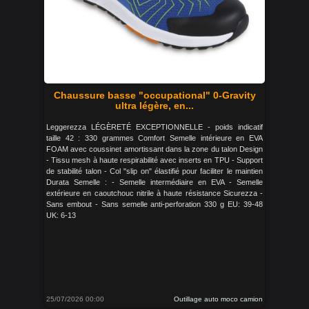
Chaussure basse "occupational" 0-Gravity
ultra légère, en...
Leggerezza LÉGÈRETÉ EXCEPTIONNELLE - poids indicatif
taille 42 : 330 grammes Comfort Semelle intérieure en EVA
FOAM avec coussinet amortissant dans la zone du talon Design
- Tissu mesh à haute respirabilité avec inserts en TPU - Support
de stabilité talon - Col "slip on" élastifié pour faciliter le maintien
Durata Semelle : - Semelle intermédiaire en EVA - Semelle
extérieure en caoutchouc nitrile à haute résistance Sicurezza -
Sans embout - Sans semelle anti-perforation 330 g EU: 39-48
UK: 6-13
25/07/2026 00:00
Outillage auto moco camion