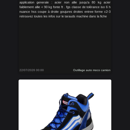
application generale : acier non allie jusqu'a 80 kg acier
faiblement allie < 90 kg fonte ft . fgs classe de tolérance iso 6 h
nuance hss coupe à droite goujures droites entree forme c2-3
retrouvez toutes les infos sur le tarauds machine dans la fiche
22/07/2026 00:00
Outillage auto moco camion