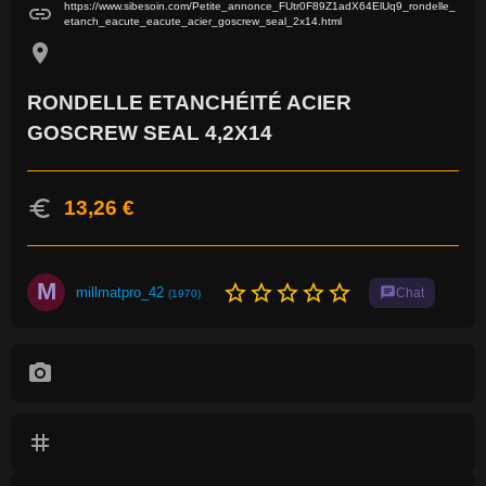
https://www.sibesoin.com/Petite_annonce_FUtr0F89Z1adX64ElUq9_rondelle_
link
etanch_eacute_eacute_acier_goscrew_seal_2x14.html
location_on
RONDELLE ETANCHÉITÉ ACIER
GOSCREW SEAL 4,2X14
euro
13,26 €
M
star_border
star_border
star_border
star_border
star_border
millmatpro_42
chat
Chat
(1970)
photo_camera
tag