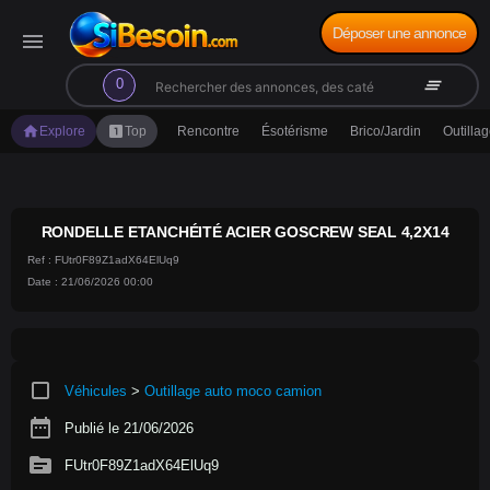
Déposer une annonce
menu
search
clear_all
0
home
looks_one
Explore
Top
Rencontre
Ésotérisme
Brico/Jardin
Outilla
RONDELLE ETANCHÉITÉ ACIER GOSCREW SEAL 4,2X14
Ref : FUtr0F89Z1adX64ElUq9
Date : 21/06/2026 00:00
crop_square
Véhicules
>
Outillage auto moco camion
date_range
Publié le 21/06/2026
source
FUtr0F89Z1adX64ElUq9