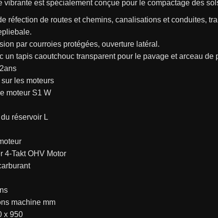
e vibrante est spécialement conçue pour le compactage des sol
e réfection de routes et chemins, canalisations et conduites, tr
pliebale.
ion par courroies protégées, ouverture latéral.
c un tapis caoutchouc transparent pour le pavage et arceau de 
 2ans
sur les moteurs
e moteur S1 W
du réservoir L
moteur
er 4-Takt OHV Motor
carburant
ns
ons machine mm
0 x 950