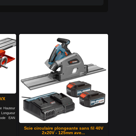
AVX
ge Hauteur
 Longueur
Code EAN
Scie circulaire plongeante sans fil 40V
2x20V - 125mm ave...