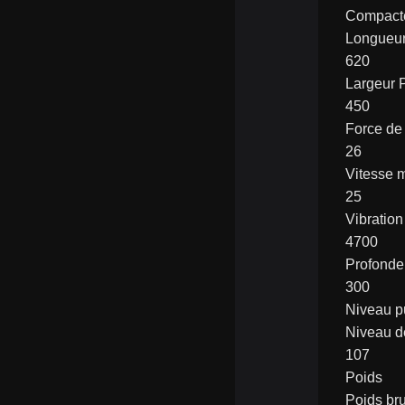
Compacte
Longueur
620
Largeur 
450
Force de
26
Vitesse 
25
Vibratio
4700
Profonde
300
Niveau p
Niveau d
107
Poids
Poids bru