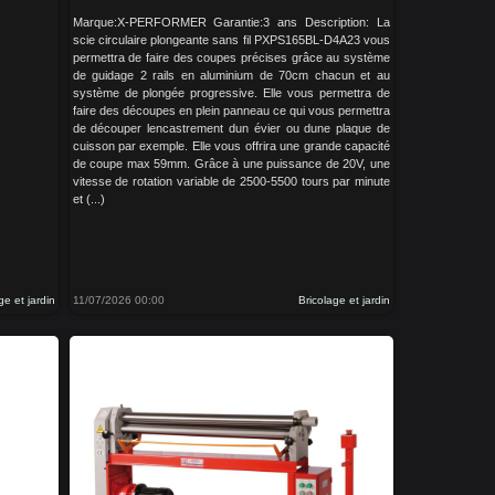
Marque:X-PERFORMER Garantie:3 ans Description: La
scie circulaire plongeante sans fil PXPS165BL-D4A23 vous
permettra de faire des coupes précises grâce au système
de guidage 2 rails en aluminium de 70cm chacun et au
système de plongée progressive. Elle vous permettra de
faire des découpes en plein panneau ce qui vous permettra
de découper lencastrement dun évier ou dune plaque de
cuisson par exemple. Elle vous offrira une grande capacité
de coupe max 59mm. Grâce à une puissance de 20V, une
vitesse de rotation variable de 2500-5500 tours par minute
et (...)
ge et jardin
11/07/2026 00:00
Bricolage et jardin