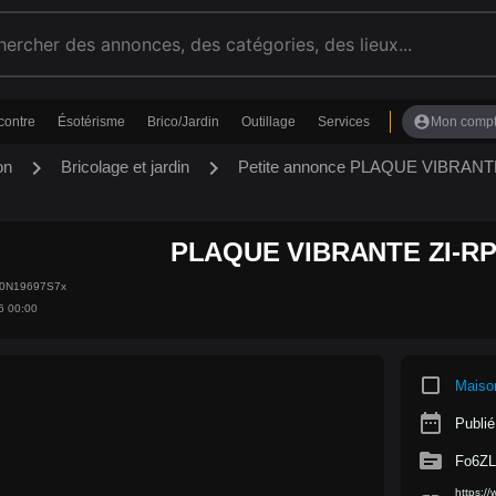
account_circle
contre
Ésotérisme
Brico/Jardin
Outillage
Services
Mon comp
chevron_right
chevron_right
on
Bricolage et jardin
Petite annonce PLAQUE VIBRAN
PLAQUE VIBRANTE ZI-R
jp0N19697S7x
6 00:00
crop_square
Maiso
date_range
Publié
source
Fo6ZL
https:/