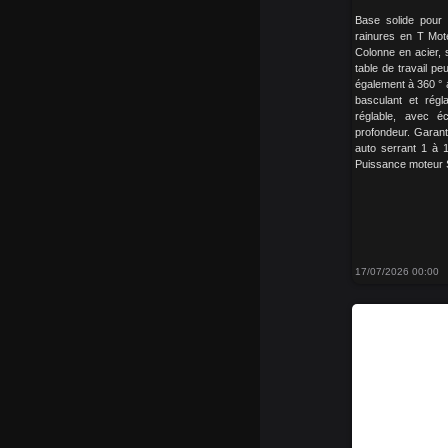
Base solide pour 
rainures en T Mot
Colonne en acier, so
table de travail pe
également à 360 ° 
basculant et rég
réglable, avec é
profondeur. Garant
auto serrant 1 à
Puissance moteur 
17/07/2026 00:00