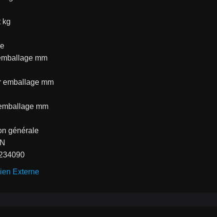
 kg
ge
emballage mm
r emballage mm
 emballage mm
on générale
AN
234090
ien Externe