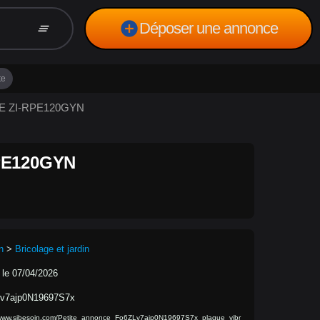
add_circle
Déposer une annonce
clear_all
te
TE ZI-RPE120GYN
PE120GYN
n
>
Bricolage et jardin
 le 07/04/2026
v7ajp0N19697S7x
/www.sibesoin.com/Petite_annonce_Fo6ZLv7ajp0N19697S7x_plaque_vibr