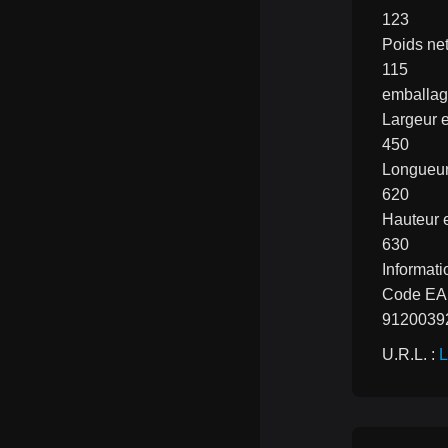
123
Poids net
115
emballa
Largeur 
450
Longueu
620
Hauteur
630
Informati
Code E
9120039
U.R.L. : 
L