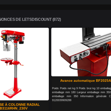
ONCES DE LETSDISCOUNT (872)
Avance automatique BF2025
Poids Poids net kg 9 Poids brut kg 10 emballa
emballage mm 180 Largeur emballage mm 350
emballage mm 350 Information générale 
9120039909288
SE À COLONNE RADIAL
B3116RHN_230V