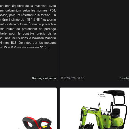
un bon équilibre de la machine, avec
eur daluminium selon les normes IP54.
lide, polie, et résistant à la torsion. La
ut être inclinée de -45 ° à 45 ° et tourne
autour de la colonne Écran de protection
lable Butée de profondeur de perçage
chelle pour le contrôle précis de la
ie 2ans Inclus dans la livraison:Mandrin
 16 mm, B16. Données sur les moteurs
S6 W 900 Puissance moteur S1 (...)
Bricolage et jardin
11/07/2026 00:00
Bricola