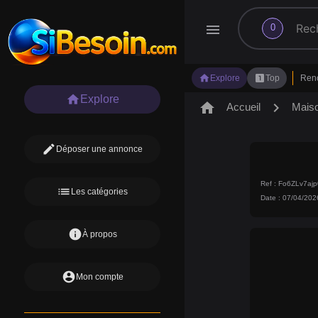
search
menu
0
home
looks_one
Explore
Top
Ren
home
Explore
home
chevron_right
Accueil
Mais
edit
Déposer une annonce
Ref : Fo6ZLv7a
list
Les catégories
Date : 07/04/202
info
À propos
account_circle
Mon compte