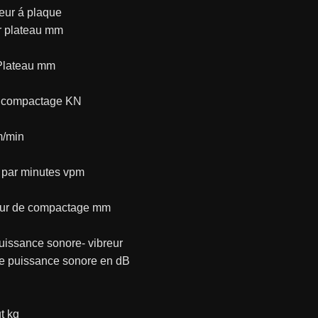
ur á plaque
 plateau mm
Plateau mm
 compactage KN
m/min
n par minutes vpm
ur de compactage mm
uissance sonore- vibreur
e puissance sonore en dB
t kg