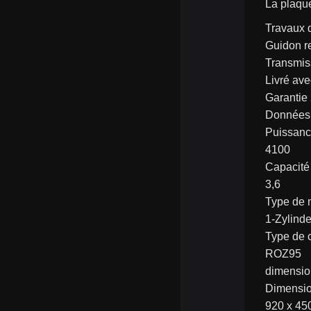
La plaqu
Travaux d
Guidon re
Transmiss
Livré ave
Garantie
Données 
Puissanc
4100
Capacité 
3,6
Type de 
1-Zylind
Type de 
ROZ95
dimensio
Dimensi
920 x 45