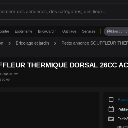
account_circle
contre
Ésotérisme
Brico/Jardin
Outillage
Services
Mon comp
chevron_right
chevron_right
on
Bricolage et jardin
Petite annonce SOUFFLEUR T
FFLEUR THERMIQUE DORSAL 26CC A
1e96g52kIRwh
6 00:00
crop_square
Maiso
date_range
Publié
source
FsYb8
https:/