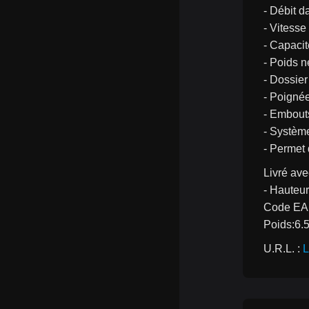
- Débit da
- Vitesse
- Capaci
- Poids n
- Dossier
- Poignée
- Embout
- Système
- Permet 
Livré ave
- Hauteur
Code EA
Poids:6.
U.R.L. : 
L