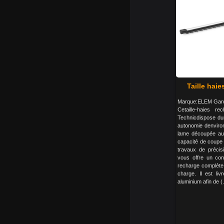
Taille haie
Marque:ELEM Garde
Cetaille-haies r
Technicdispose dun
autonomie denviro
lame découpée au
capacité de coupe 
travaux de précisi
vous offre un conf
recharge complète 
charge. Il est li
aluminium afin de (.