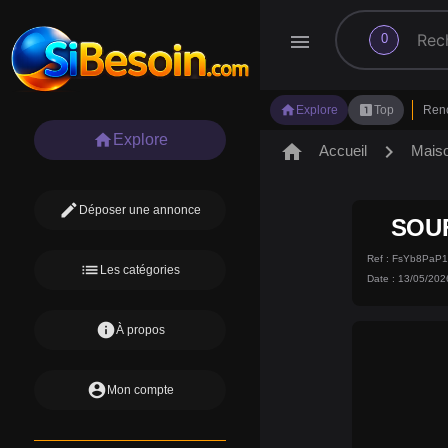
search
menu
0
home
looks_one
Explore
Top
Ren
home
Explore
home
chevron_right
Accueil
Mais
edit
Déposer une annonce
SOU
Ref : FsYb8PaP
list
Les catégories
Date : 13/05/202
info
À propos
account_circle
Mon compte