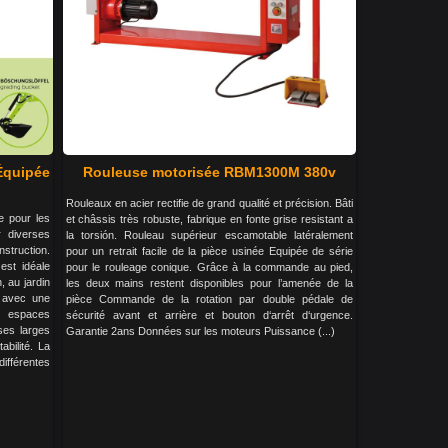
Équipée
Rouleuse motorisée RBM1300M 380v
Rouleaux en acier rectifie de grand qualité et précision. Bâti
 pour les
et châssis très robuste, fabrique en fonte grise resistant a
r diverses
la torsión. Rouleau supérieur escamotable latéralement
struction.
pour un retrait facile de la pièce usinée Equipée de série
est idéale
pour le rouleage conique. Grâce à la commande au pied,
, au jardin
les deux mains restent disponibles pour l’amenée de la
, avec une
pièce Commande de la rotation par double pédale de
x espaces
sécurité avant et arrière et bouton d‘arrêt d‘urgence.
ses larges
Garantie 2ans Données sur les moteurs Puissance (...)
bilité. La
ifférentes