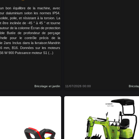
un bon équilibre de la machine, avec
eur daluminium selon les normes IP54.
lide, polie, et résistant à la torsion. La
ut être inclinée de -45 ° à 45 ° et tourne
autour de la colonne Écran de protection
lable Butée de profondeur de perçage
chelle pour le contrôle précis de la
ie 2ans Inclus dans la livraison:Mandrin
 16 mm, B16. Données sur les moteurs
S6 W 900 Puissance moteur S1 (...)
Bricolage et jardin
11/07/2026 00:00
Bricola