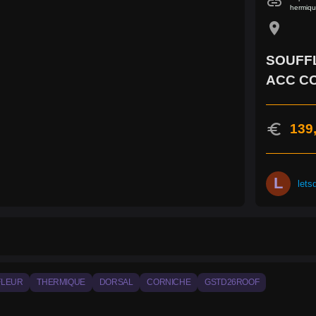
link
hermiqu
location_on
SOUFF
ACC C
euro
139
L
lets
FLEUR
THERMIQUE
DORSAL
CORNICHE
GSTD26ROOF