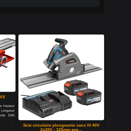
AVX
ge Hauteur
 Longueur
Code EAN
Scie circulaire plongeante sans fil 40V
2x20V - 125mm ave...