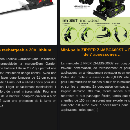
s rechargeable 20V lithium
Mini-pelle ZIPPER ZI-MBG600S7 – 
de 7 accessoires ...
n Technic Garantie:3 ans Description:
La mini-pelle ZIPPER ZI-MBG600S7 est conçue
echargeablede la marqueElem Garden
travaux dexcavation, de terrassement et pou
e batterie Lithium 20 V qui permet une
applications en aménagement paysager et en con
n55 minutesen usage continu. Avec une
Dotée dun moteur à essence de 6,8 kW, elle 
 laser dune longueur de 51 cm et une
pour une multitude de tâches autour de la maison
de 14 mm, cet outil est conçu pour des
et sur les chantiers. Sa conception compacte
on. Léger et facilement manipulable, il
largeur denviron 700 mm, facilite laccès au
ort de travail irréprochable. Pour une
restreints et aux passages étroits, tandis que 
de la batterie, comptez environ 4 h de
chenilles de 150 mm assurent une excellente sta
vré avec une protection de la lame en
mini-pelle est livrée avec 7 accessoires pour d
..)
applications, telles que (...)