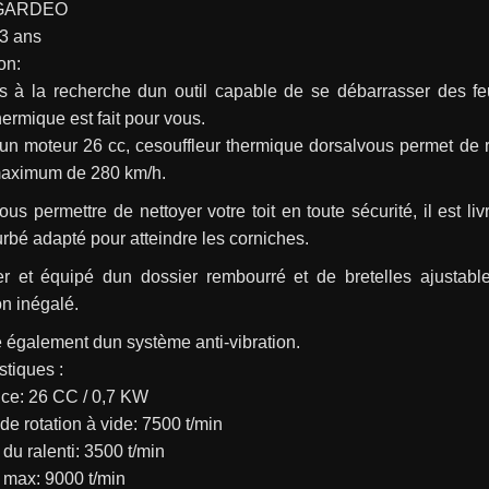
:GARDEO
:3 ans
on:
s à la recherche dun outil capable de se débarrasser des feu
thermique est fait pour vous.
n moteur 26 cc, cesouffleur thermique dorsalvous permet de rég
maximum de 280 km/h.
ous permettre de nettoyer votre toit en toute sécurité, il est l
rbé adapté pour atteindre les corniches.
er et équipé dun dossier rembourré et de bretelles ajustables
on inégalé.
e également dun système anti-vibration.
stiques :
nce: 26 CC / 0,7 KW
 de rotation à vide: 7500 t/min
du ralenti: 3500 t/min
 max: 9000 t/min