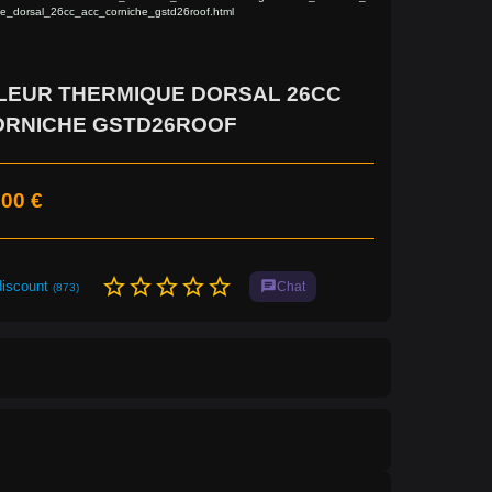
e_dorsal_26cc_acc_corniche_gstd26roof.html
LEUR THERMIQUE DORSAL 26CC
ORNICHE GSTD26ROOF
,00 €
star_border
star_border
star_border
star_border
star_border
discount
chat
Chat
(873)