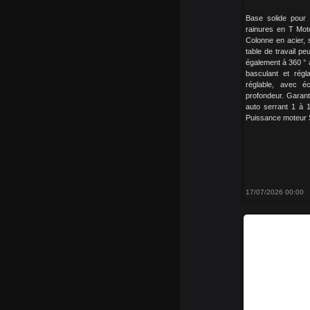
Base solide pour 
rainures en T Mot
Colonne en acier, so
table de travail pe
également à 360 ° 
basculant et rég
réglable, avec é
profondeur. Garant
auto serrant 1 à
Puissance moteur 
17/07/2026 00:00