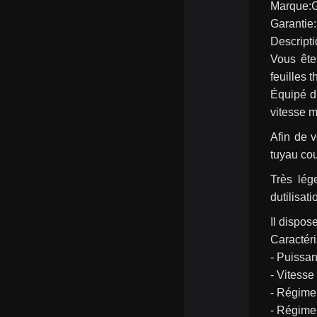
Marque
Garantie
Descripti
Vous ête
feuilles 
Équipé du
vitesse 
Afin de v
tuyau cou
Très lég
dutilisati
Il dispos
Caractéri
- Puissa
- Vitesse
- Régime 
- Régime