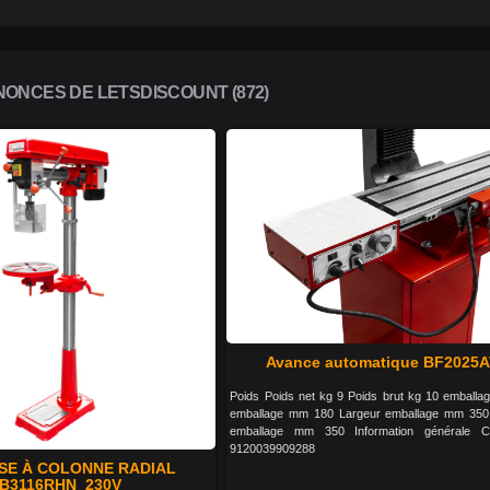
ONCES DE LETSDISCOUNT (872)
Avance automatique BF2025
Poids Poids net kg 9 Poids brut kg 10 emballa
emballage mm 180 Largeur emballage mm 350
emballage mm 350 Information générale 
9120039909288
SE À COLONNE RADIAL
B3116RHN_230V