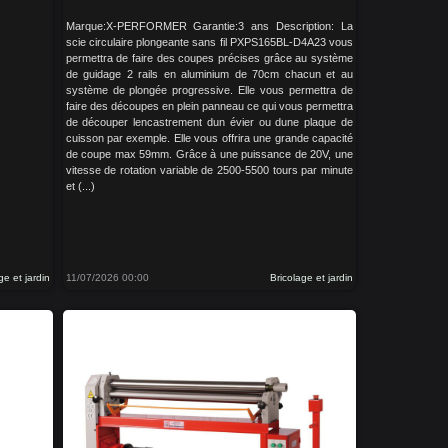
Marque:X-PERFORMER Garantie:3 ans Description: La
scie circulaire plongeante sans fil PXPS165BL-D4A23 vous
permettra de faire des coupes précises grâce au système
de guidage 2 rails en aluminium de 70cm chacun et au
système de plongée progressive. Elle vous permettra de
faire des découpes en plein panneau ce qui vous permettra
de découper lencastrement dun évier ou dune plaque de
cuisson par exemple. Elle vous offrira une grande capacité
de coupe max 59mm. Grâce à une puissance de 20V, une
vitesse de rotation variable de 2500-5500 tours par minute
et (...)
ge et jardin
11/07/2026 00:00
Bricolage et jardin