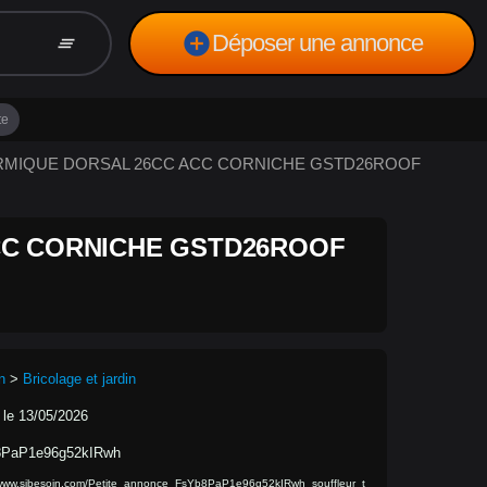
add_circle
Déposer une annonce
clear_all
te
HERMIQUE DORSAL 26CC ACC CORNICHE GSTD26ROOF
CC CORNICHE GSTD26ROOF
n
>
Bricolage et jardin
 le 13/05/2026
PaP1e96g52kIRwh
/www.sibesoin.com/Petite_annonce_FsYb8PaP1e96g52kIRwh_souffleur_t