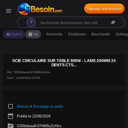
Déposer une annonce
menu
search
clear_all
0
home
looks_one
Explore
Top
Rencontre
Ésotérisme
Brico/Jardin
Outilla
SCIE CIRCULAIRE SUR TABLE 800W - LAME 200MM 24
DENTS CTS...
Ref : G55bdwaaK47HM8uZzHzs
Date : 22/06/2026 00:00
crop_square
Maison
>
Bricolage et jardin
date_range
Publié le 22/06/2026
source
G55bdwaaK47HM8uZzHzs