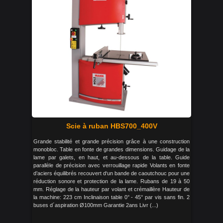
Scie à ruban HBS700_400V
Grande stabilité et grande précision grâce à une construction
monobloc. Table en fonte de grandes dimensions. Guidage de la
lame par galets, en haut, et au-dessous de la table. Guide
parallèle de précision avec verrouillage rapide Volants en fonte
d’aciers équilibrés recouvert d‘un bande de caoutchouc pour une
réduction sonore et protection de la lame. Rubans de 19 à 50
mm. Réglage de la hauteur par volant et crémaillère Hauteur de
la machine: 223 cm Inclinaison table 0° - 45° par vis sans fin. 2
buses d´aspiration Ø100mm Garantie 2ans Livr (...)