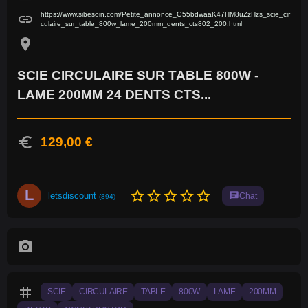
https://www.sibesoin.com/Petite_annonce_G55bdwaaK47HM8uZzHzs_scie_cir
link
culaire_sur_table_800w_lame_200mm_dents_cts802_200.html
location_on
SCIE CIRCULAIRE SUR TABLE 800W -
LAME 200MM 24 DENTS CTS...
euro
129,00 €
L
star_border
star_border
star_border
star_border
star_border
letsdiscount
chat
Chat
(894)
photo_camera
tag
SCIE
CIRCULAIRE
TABLE
800W
LAME
200MM