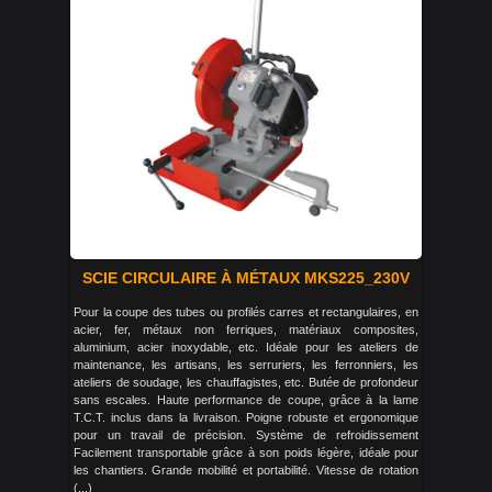
SCIE CIRCULAIRE À MÉTAUX MKS225_230V
Pour la coupe des tubes ou profilés carres et rectangulaires, en
acier, fer, métaux non ferriques, matériaux composites,
aluminium, acier inoxydable, etc. Idéale pour les ateliers de
maintenance, les artisans, les serruriers, les ferronniers, les
ateliers de soudage, les chauffagistes, etc. Butée de profondeur
sans escales. Haute performance de coupe, grâce à la lame
T.C.T. inclus dans la livraison. Poigne robuste et ergonomique
pour un travail de précision. Système de refroidissement
Facilement transportable grâce à son poids légère, idéale pour
les chantiers. Grande mobilité et portabilité. Vitesse de rotation
(...)