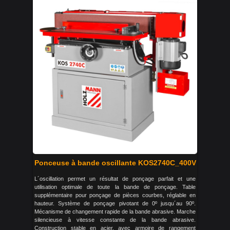
Ponceuse à bande oscillante KOS2740C_400V
L´oscillation permet un résultat de ponçage parfait et une
utilisation optimale de toute la bande de ponçage. Table
supplémentaire pour ponçage de pièces courbes, réglable en
hauteur. Système de ponçage pivotant de 0º jusqu´au 90º.
Mécanisme de changement rapide de la bande abrasive. Marche
silencieuse à vitesse constante de la bande abrasive.
Construction stable en acier, avec armoire de rangement