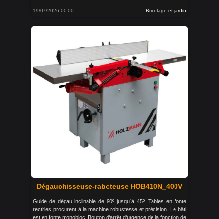
19/07/2026 00:00
Bricolage et jardin
Dégauchisseuse-raboteuse HOB410N_400V
Guide de dégau inclinable de 90º jusqu´à 45º. Tables en fonte
rectifies procurent à la machine robustesse et précision. Le bâti
est en fonte monobloc. Bouton d‘arrêt d‘urgence de la fonction de