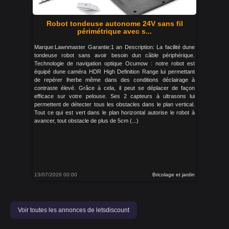
Robot tondeuse autonome 24V sans fil
périmétrique avec s...
Marque:Lawnmaster Garantie:1 an Description: La facilité dune
tondeuse robot sans avoir besoin dun câble périphérique.
Technologie de navigation optique Ocumow : notre robot est
équipé dune caméra HDR High Definition Range lui permettant
de repérer lherbe même dans des conditions déclairage à
contraste élevé. Grâce à cela, il peut se déplacer de façon
efficace sur votre pelouse. Ses 2 capteurs à ultrasons lui
permettent de détecter tous les obstacles dans le plan vertical.
Tout ce qui est vert dans le plan horizontal autorise le robot à
avancer, tout obstacle de plus de 5cm (...)
13/07/2026 00:00
Bricolage et jardin
Voir toutes les annonces de letsdiscount