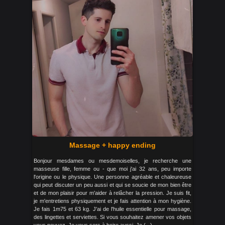
Massage + happy ending
Bonjour mesdames ou mesdemoiselles, je recherche une
masseuse fille, femme ou - que moi j'ai 32 ans, peu importe
l'origine ou le physique. Une personne agréable et chaleureuse
qui peut discuter un peu aussi et qui se soucie de mon bien être
et de mon plaisir pour m'aider à relâcher la pression. Je suis fit,
je m'entretiens physiquement et je fais attention à mon hygiène.
Je fais 1m75 et 63 kg. J'ai de l'huile essentielle pour massage,
des lingettes et serviettes. Si vous souhaitez amener vos objets