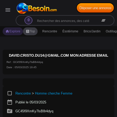
Déposer une annonce
menu
search
clear_all
0
home
looks_one
Explore
Top
Rencontre
Ésotérisme
Brico/Jardin
Outilla
DAVID.CRISTO.DU14@GMAIL.COM MON ADRESSE EMAIL
Ref : GC45f9XmKy7lsB8r4dyq
Date : 05/03/2025 19:45
crop_square
Rencontre
>
Homme cherche Femme
date_range
Publié le 05/03/2025
source
GC45f9XmKy7lsB8r4dyq