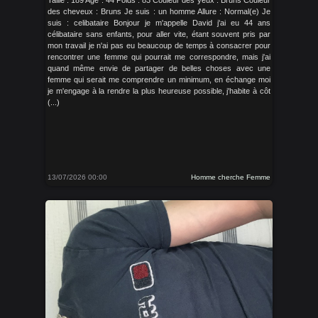
Taille : 189 Age : 44 Poids : 83 Couleur des yeux : Bruns Couleur
des cheveux : Bruns Je suis : un homme Allure : Normal(e) Je
suis : celibataire Bonjour je m'appelle David j'ai eu 44 ans
célibataire sans enfants, pour aller vite, étant souvent pris par
mon travail je n'ai pas eu beaucoup de temps à consacrer pour
rencontrer une femme qui pourrait me correspondre, mais j'ai
quand même envie de partager de belles choses avec une
femme qui serait me comprendre un minimum, en échange moi
je m'engage à la rendre la plus heureuse possible, j'habite à côt
(...)
13/07/2026 00:00
Homme cherche Femme