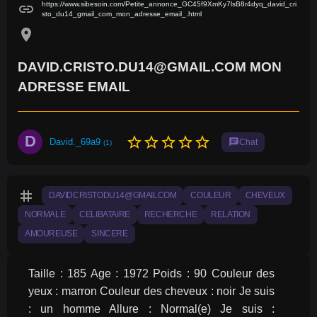
https://www.sibesoin.com/Petite_annonce_GC45f9XmKy7lsB8r4dyq_david_cri
link
sto_du14_gmail_com_mon_adresse_email_.html
location_on
DAVID.CRISTO.DU14@GMAIL.COM MON
ADRESSE EMAIL
D
star_border
star_border
star_border
star_border
star_border
David._69a9
chat
Chat
(1)
tag
DAVIDCRISTODU14@GMAILCOM
COULEUR
CHEVEUX
NORMALE
CELIBATAIRE
RECHERCHE
RELATION
AMOUREUSE
SINCERE
Taille : 185 Age : 1972 Poids : 90 Couleur des 
yeux : marron Couleur des cheveux : noir Je suis 
: un homme Allure : Normal(e) Je suis : 