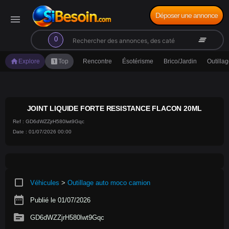
Déposer une annonce
menu
search
clear_all
0
home
looks_one
Explore
Top
Rencontre
Ésotérisme
Brico/Jardin
Outilla
JOINT LIQUIDE FORTE RESISTANCE FLACON 20ML
Ref : GD6dWZZjrH580lwt9Gqc
Date : 01/07/2026 00:00
crop_square
Véhicules
>
Outillage auto moco camion
date_range
Publié le 01/07/2026
source
GD6dWZZjrH580lwt9Gqc