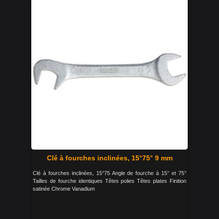
Clé à fourches inclinées, 15°75° 9 mm
Clé à fourches inclinées, 15°75 Angle de fourche à 15° et 75°
Tailles de fourche identiques Têtes polies Têtes plates Finition
satinée Chrome Vanadium