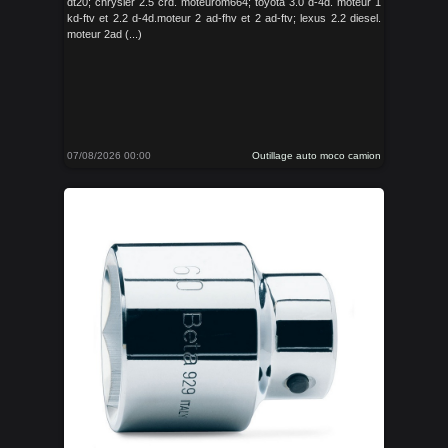
dt20; chrysler 2.5 crd. moteurom664; toyota 3.0 d-4d. moteur 1
kd-ftv et 2.2 d-4d.moteur 2 ad-fhv et 2 ad-ftv; lexus 2.2 diesel.
moteur 2ad (...)
07/08/2026 00:00
Outillage auto moco camion