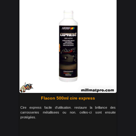
Flacon 500ml cire express
Cire express facile d'utilisation. restaure la brillance des
carrosseries métallisees ou non. celles-ci sont ensuite
protégées.