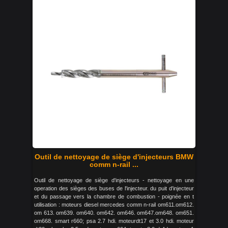
Outil de nettoyage de siège d'injecteurs BMW
comm n-rail ...
Outil de nettoyage de siège d'injecteurs - nettoyage en une
operation des sièges des buses de l'injecteur. du puit d'injecteur
et du passage vers la chambre de combustion - poignée en t
utilisation : moteurs diesel mercedes comm n-rail om611.om612.
om 613. om639. om640. om642. om646. om647.om648. om651.
om668. smart r660; psa 2.7 hdi. moteurdt17 et 3.0 hdi. moteur