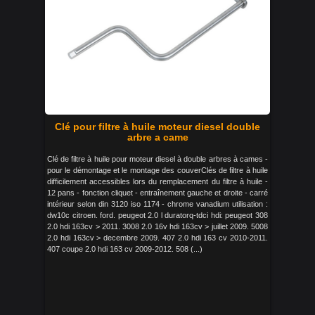
Clé pour filtre à huile moteur diesel double
arbre a came
Clé de filtre à huile pour moteur diesel à double arbres à cames -
pour le démontage et le montage des couverClés de filtre à huile
difficilement accessibles lors du remplacement du filtre à huile -
12 pans - fonction cliquet - entraînement gauche et droite - carré
intérieur selon din 3120 iso 1174 - chrome vanadium utilisation :
dw10c citroen. ford. peugeot 2.0 l duratorq-tdci hdi: peugeot 308
2.0 hdi 163cv > 2011. 3008 2.0 16v hdi 163cv > juillet 2009. 5008
2.0 hdi 163cv > decembre 2009. 407 2.0 hdi 163 cv 2010-2011.
407 coupe 2.0 hdi 163 cv 2009-2012. 508 (...)