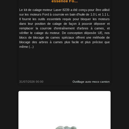
essence Fo...
Le kit de calage moteur Laser 8239 a été conçu pour être utilisé
sur les moteurs Ford à courroie en bain d'huile de 1.0 L et 1.1 L.
Il fournit les outils essentiels requis pour bloquer les moteurs
dans leur position de calage de façon à pouvoir déposer et
remplacer la courroie d'entraînement d'arbres à cames, et
vérifier le calage du moteur. De conception déposée UE, nos
blocs de blocage de cames spéciaux offrent une méthode de
blocage des arbres à cames plus facile et plus précise que
même (...)
31/07/2026 00:00
Outillage auto moco camion