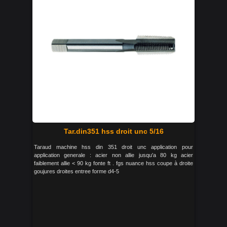
Tar.din351 hss droit unc 5/16
Taraud machine hss din 351 droit unc application pour
application generale : acier non allie jusqu'a 80 kg acier
faiblement allie < 90 kg fonte ft . fgs nuance hss coupe à droite
goujures droites entree forme d4-5