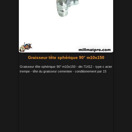
Graisseur tête sphérique 90° m10x150
Graisseur tête sphérique 90° m10x150 - din 71412 - type c acier
trempe - tête du graisseur cementee - conditionement par 15