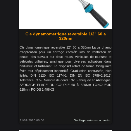
Cle dynamometrique reversible 1/2" 60 a
320nm
Cle dynamometrique reversible 12" 60 a 320nm Large champ
d'application pour un serrage contrôlé lors de l'entretien de
pneus, des travaux sur deux roues, véhicules de tourisme et
véhicules utilitaires, ainsi que pour diverses utilisations dans
l'industrie et l'artisanat. Le dispositif rotatif de forme triangulaire
évite tout déplacement incontrôlé. Graduation contrastée, bien
lisible. DIN 3120, ISO 1174-1, DIN EN ISO 6789-2:2017.
Tolérance : 3 %. Nombre de dents : 32. Fabriquée en Allemagne.
SERRAGE PLAGE DU COUPLE 60 à 320Nm LONGUEUR
628mm POIDS 1,498KG
31/07/2026 00:00
Outillage auto moco camion