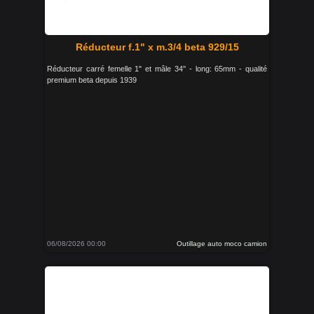
Réducteur f.1" x m.3/4 beta 929/15
Réducteur carré femelle 1" et mâle 34'' - long: 65mm - qualité
premium beta depuis 1939
06/08/2026 00:00
Outillage auto moco camion