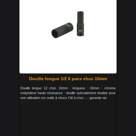
Douille longue 1/2 6 pans choc 10mm
Douille longue 12 choc 10mm - longueur : 65mm - chrome
molybdene haute résistance - douille spécialement etudiee pour
une utilisation sur outils à chocs Clé à choc... - garantie vie