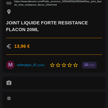
https://www.sibesoin.com/Petite_annonce_GD6dWZZjrH580lwt9Gqc_joint_liqui
link
de_forte_resistance_flacon_20ml.html
location_on
JOINT LIQUIDE FORTE RESISTANCE
FLACON 20ML
euro
13,96 €
M
star_border
star_border
star_border
star_border
star_border
millmatpro_42
chat
Chat
(2096)
photo_camera
tag