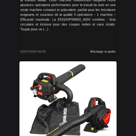
la solution idéale. Cette machine multifonction élégante réunit
plusieurs opérations performantes pour le travail du bois en une
seule machine compact et polyvalent, parfait pour les bricoleurs
exigeants et soucieux de la qualité 5 opérations – 1 machine –
Efficacité maximale. La K5310VPSMW2_400V combine : Scie
circulaire et inciseur pour des coupes nettes et sans éclats.
Toupie pour un (...)
02/07/2026 00:00
Bricolage et jardin