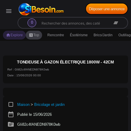
Déposer une annonce
menu
search
clear_all
0
home
looks_one
Explore
Top
Rencontre
Ésotérisme
Brico/Jardin
Outilla
TONDEUSE À GAZON ÉLECTRIQUE 1800W - 42CM
Ref : GIi82c4fANEDN978K0wb
Date : 15/06/2026 00:00
crop_square
Maison
>
Bricolage et jardin
date_range
Publié le 15/06/2026
source
GIi82c4fANEDN978K0wb