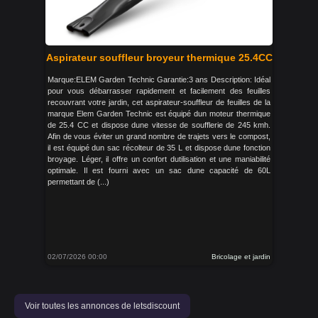
Aspirateur souffleur broyeur thermique 25.4CC
Marque:ELEM Garden Technic Garantie:3 ans Description: Idéal
pour vous débarrasser rapidement et facilement des feuilles
recouvrant votre jardin, cet aspirateur-souffleur de feuilles de la
marque Elem Garden Technic est équipé dun moteur thermique
de 25.4 CC et dispose dune vitesse de soufflerie de 245 kmh.
Afin de vous éviter un grand nombre de trajets vers le compost,
il est équipé dun sac récolteur de 35 L et dispose dune fonction
broyage. Léger, il offre un confort dutilisation et une maniabilité
optimale. Il est fourni avec un sac dune capacité de 60L
permettant de (...)
02/07/2026 00:00
Bricolage et jardin
Voir toutes les annonces de letsdiscount