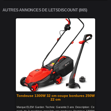
AUTRES ANNONCES DE LETSDISCOUNT (865)
Tondeuse 1300W 32 cm coupe bordures 250W
22 cm
Marque:ELEM Garden Technic Garantie:3 ans Description: Ce