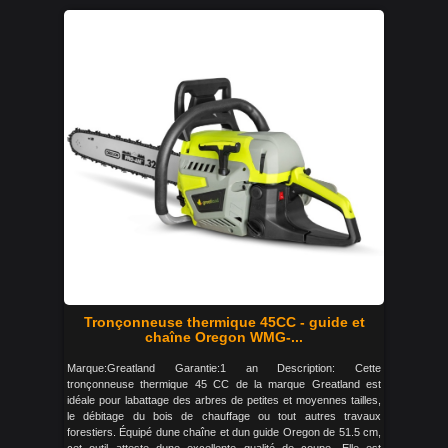
Tronçonneuse thermique 45CC - guide et
chaîne Oregon WMG-...
Marque:Greatland Garantie:1 an Description: Cette
tronçonneuse thermique 45 CC de la marque Greatland est
idéale pour labattage des arbres de petites et moyennes tailles,
le débitage du bois de chauffage ou tout autres travaux
forestiers. Équipé dune chaîne et dun guide Oregon de 51.5 cm,