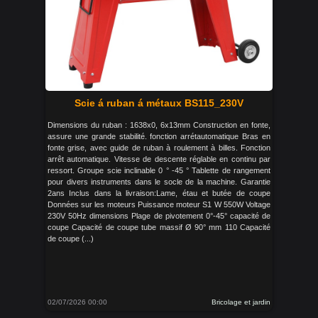
Scie á ruban á métaux BS115_230V
Dimensions du ruban : 1638x0, 6x13mm Construction en fonte,
assure une grande stabilité. fonction arrétautomatique Bras en
fonte grise, avec guide de ruban à roulement à billes. Fonction
arrêt automatique. Vitesse de descente réglable en continu par
ressort. Groupe scie inclinable 0 ° -45 ° Tablette de rangement
pour divers instruments dans le socle de la machine. Garantie
2ans Inclus dans la livraison:Lame, étau et butée de coupe
Données sur les moteurs Puissance moteur S1 W 550W Voltage
230V 50Hz dimensions Plage de pivotement 0°-45° capacité de
coupe Capacité de coupe tube massif Ø 90° mm 110 Capacité
de coupe (...)
02/07/2026 00:00
Bricolage et jardin