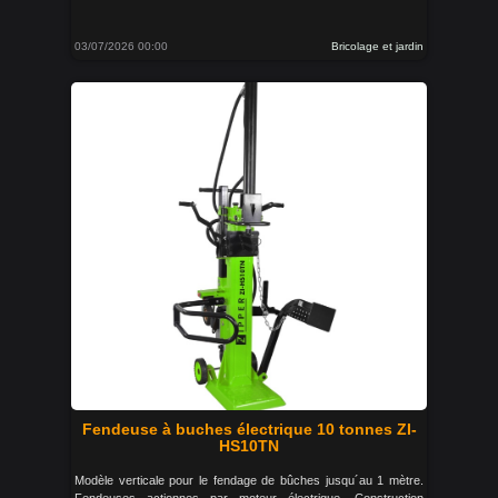
03/07/2026 00:00
Bricolage et jardin
Fendeuse à buches électrique 10 tonnes ZI-
HS10TN
Modèle verticale pour le fendage de bûches jusqu´au 1 mètre.