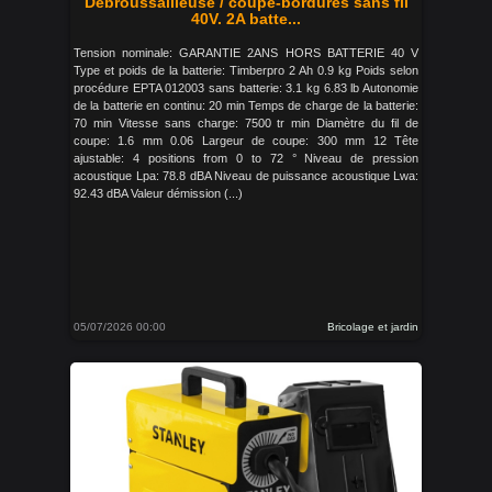
Débroussailleuse / coupe-bordures sans fil
40V. 2A batte...
Tension nominale: GARANTIE 2ANS HORS BATTERIE 40 V
Type et poids de la batterie: Timberpro 2 Ah 0.9 kg Poids selon
procédure EPTA 012003 sans batterie: 3.1 kg 6.83 lb Autonomie
de la batterie en continu: 20 min Temps de charge de la batterie:
70 min Vitesse sans charge: 7500 tr min Diamètre du fil de
coupe: 1.6 mm 0.06 Largeur de coupe: 300 mm 12 Tête
ajustable: 4 positions from 0 to 72 ° Niveau de pression
acoustique Lpa: 78.8 dBA Niveau de puissance acoustique Lwa:
92.43 dBA Valeur démission (...)
05/07/2026 00:00
Bricolage et jardin