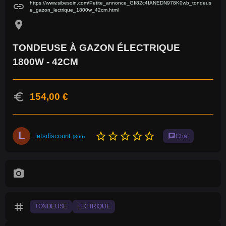
https://www.sibesoin.com/Petite_annonce_GIi82c4fANEDN978K0wb_tondeus
link
e_gazon_lectrique_1800w_42cm.html
location_on
TONDEUSE À GAZON ÉLECTRIQUE
1800W - 42CM
euro
154,00 €
L
star_border
star_border
star_border
star_border
star_border
letsdiscount
chat
Chat
(866)
photo_camera
tag
TONDEUSE
LECTRIQUE