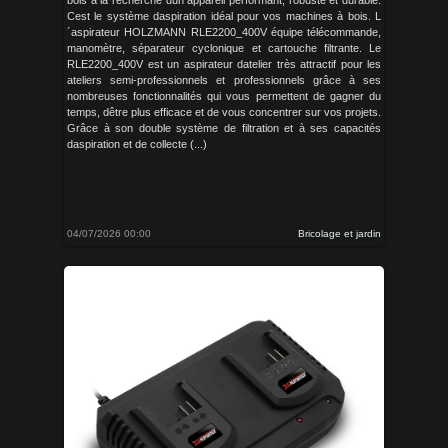
bois à la recherche dun appareil performant, robuste et durable.
Cest le système daspiration idéal pour vos machines à bois. L
´aspirateur HOLZMANN RLE2200_400V équipe télécommande,
manomètre, séparateur cyclonique et cartouche filtrante. Le
RLE2200_400V est un aspirateur datelier très attractif pour les
ateliers semi-professionnels et professionnels grâce à ses
nombreuses fonctionnalités qui vous permettent de gagner du
temps, dêtre plus efficace et de vous concentrer sur vos projets.
Grâce à son double système de filtration et à ses capacités
daspiration et de collecte (...)
04/07/2026 00:00
Bricolage et jardin