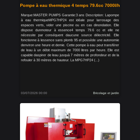
Pompe à eau thermique 4 temps 79.6cc 7000l/h
Marque:MASTER PUMPS Garantie:3 ans Description: Lapompe
à eau thermiqueMPG7HP24 est idéale pour larrosage des
espaces verts, vider une piscine ou en cas dinondation. Elle
dispose dunmoteur à essence4 temps 79.6 cc et elle ne
nécessite par conséquent daucune source délectricité. Elle
fonctionne à lessence sans plomb 95 et possède une autonomie
denviron une heure et demie. Cette pompe à eau peut transférer
de leau à un débit maximum de 7000 litres par heure. Elle est
capable daspirer de leau jusquà 7 mètres de profondeur et de la
refouler à 30 mètres de hauteur. La MPG7HP24 (...)
03/07/2026 00:00
Bricolage et jardin