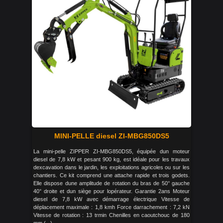
MINI-PELLE diesel ZI-MBG850DS5
La mini-pelle ZIPPER ZI-MBG850DS5, équipée dun moteur
diesel de 7,8 kW et pesant 900 kg, est idéale pour les travaux
dexcavation dans le jardin, les exploitations agricoles ou sur les
chantiers. Ce kit comprend une attache rapide et trois godets.
Elle dispose dune amplitude de rotation du bras de 50° gauche
40° droite et dun siège pour lopérateur. Garantie 2ans Moteur
diesel de 7,8 kW avec démarrage électrique Vitesse de
déplacement maximale : 1,8 kmh Force darrachement : 7,2 kN
Vitesse de rotation : 13 trmin Chenilles en caoutchouc de 180