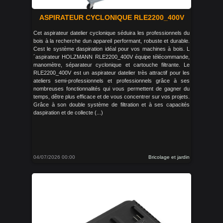
ASPIRATEUR CYCLONIQUE RLE2200_400V
Cet aspirateur datelier cyclonique séduira les professionnels du
bois à la recherche dun appareil performant, robuste et durable.
Cest le système daspiration idéal pour vos machines à bois. L
´aspirateur HOLZMANN RLE2200_400V équipe télécommande,
manomètre, séparateur cyclonique et cartouche filtrante. Le
RLE2200_400V est un aspirateur datelier très attractif pour les
ateliers semi-professionnels et professionnels grâce à ses
nombreuses fonctionnalités qui vous permettent de gagner du
temps, dêtre plus efficace et de vous concentrer sur vos projets.
Grâce à son double système de filtration et à ses capacités
daspiration et de collecte (...)
04/07/2026 00:00
Bricolage et jardin