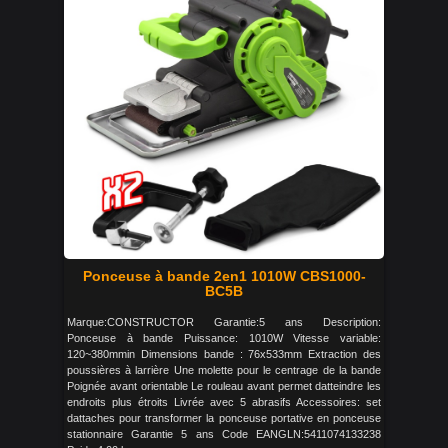
Ponceuse à bande 2en1 1010W CBS1000-
BC5B
Marque:CONSTRUCTOR Garantie:5 ans Description:
Ponceuse à bande Puissance: 1010W Vitesse variable:
120~380mmin Dimensions bande : 76x533mm Extraction des
poussières à larrière Une molette pour le centrage de la bande
Poignée avant orientable Le rouleau avant permet datteindre les
endroits plus étroits Livrée avec 5 abrasifs Accessoires: set
dattaches pour transformer la ponceuse portative en ponceuse
stationnaire Garantie 5 ans Code EANGLN:5411074133238