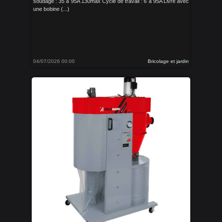
soudage : 35 à 95A 130max Cycle de travail : 6 à 95A Livré avec
une bobine (...)
04/07/2026 00:00
Bricolage et jardin