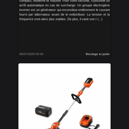
compact, moderne et robuste. Pour votre sécurité, il possède un
arrêt automatique en cas de surcharge. Un groupe électrogène
inverter est un générateur qui reconstitue entièrement le courant
fourni par lalternateur avant de le redistribuer. La tension et la
fréquence sont alors plus stables. De plus, il varie son r (...)
06/07/2026 00:00
Bricolage et jardin