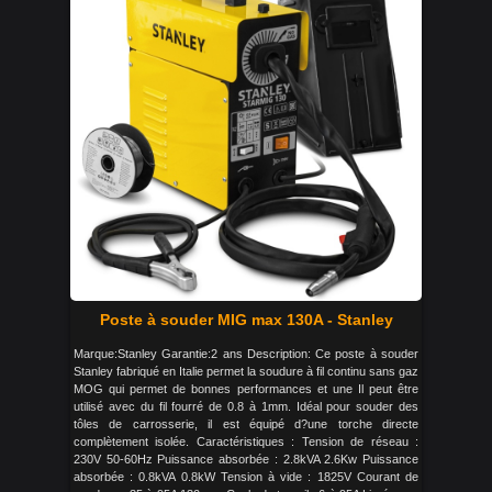
Poste à souder MIG max 130A - Stanley
Marque:Stanley Garantie:2 ans Description: Ce poste à souder
Stanley fabriqué en Italie permet la soudure à fil continu sans gaz
MOG qui permet de bonnes performances et une Il peut être
utilisé avec du fil fourré de 0.8 à 1mm. Idéal pour souder des
tôles de carrosserie, il est équipé d?une torche directe
complètement isolée. Caractéristiques : Tension de réseau :
230V 50-60Hz Puissance absorbée : 2.8kVA 2.6Kw Puissance
absorbée : 0.8kVA 0.8kW Tension à vide : 1825V Courant de