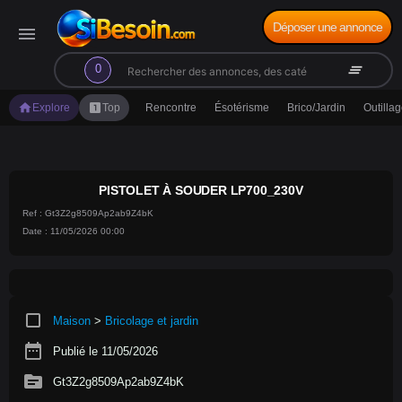
Déposer une annonce
menu
search
clear_all
0
home
looks_one
Explore
Top
Rencontre
Ésotérisme
Brico/Jardin
Outilla
PISTOLET À SOUDER LP700_230V
Ref : Gt3Z2g8509Ap2ab9Z4bK
Date : 11/05/2026 00:00
crop_square
Maison
>
Bricolage et jardin
date_range
Publié le 11/05/2026
source
Gt3Z2g8509Ap2ab9Z4bK