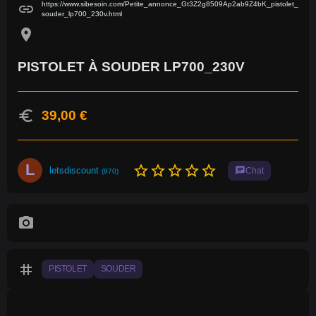
https://www.sibesoin.com/Petite_annonce_Gt3Z2g8509Ap2ab9Z4bK_pistolet_
link
souder_lp700_230v.html
location_on
PISTOLET À SOUDER LP700_230V
euro
39,00 €
L
star_border
star_border
star_border
star_border
star_border
letsdiscount
chat
Chat
(870)
photo_camera
tag
PISTOLET
SOUDER