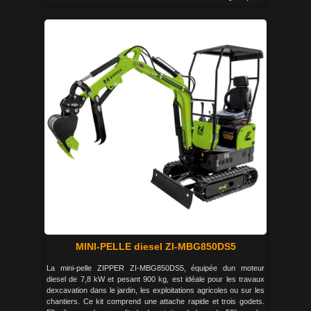
MINI-PELLE diesel ZI-MBG850DS5
La mini-pelle ZIPPER ZI-MBG850DS5, équipée dun moteur
diesel de 7,8 kW et pesant 900 kg, est idéale pour les travaux
dexcavation dans le jardin, les exploitations agricoles ou sur les
chantiers. Ce kit comprend une attache rapide et trois godets.