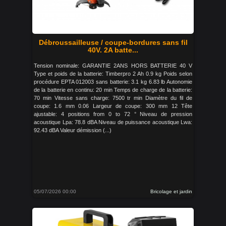
Débroussailleuse / coupe-bordures sans fil
40V. 2A batte...
Tension nominale: GARANTIE 2ANS HORS BATTERIE 40 V
Type et poids de la batterie: Timberpro 2 Ah 0.9 kg Poids selon
procédure EPTA 012003 sans batterie: 3.1 kg 6.83 lb Autonomie
de la batterie en continu: 20 min Temps de charge de la batterie:
70 min Vitesse sans charge: 7500 tr min Diamètre du fil de
coupe: 1.6 mm 0.06 Largeur de coupe: 300 mm 12 Tête
ajustable: 4 positions from 0 to 72 ° Niveau de pression
acoustique Lpa: 78.8 dBA Niveau de puissance acoustique Lwa:
92.43 dBA Valeur démission (...)
05/07/2026 00:00
Bricolage et jardin