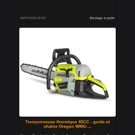
08/07/2026 00:00
Bricolage et jardin
Tronçonneuse thermique 45CC - guide et
chaîne Oregon WMG-...