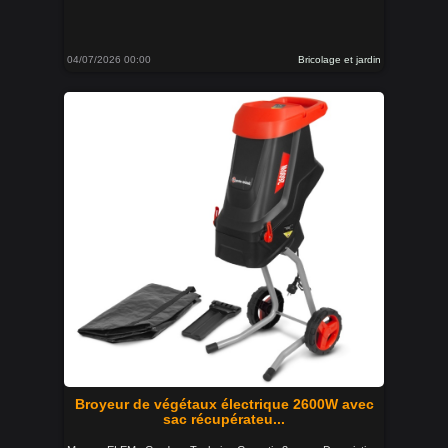
04/07/2026 00:00
Bricolage et jardin
Broyeur de végétaux électrique 2600W avec
sac récupérateu...