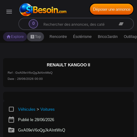
Déposer une annonce
menu
search
clear_all
0
home
looks_one
Explore
Top
Rencontre
Ésotérisme
Brico/Jardin
Outilla
RENAULT KANGOO II
Ref : GxA09eV6oQgJkAIntWsQ
Date : 28/06/2026 00:00
crop_square
Véhicules
>
Voitures
date_range
Publié le 28/06/2026
source
GxA09eV6oQgJkAIntWsQ