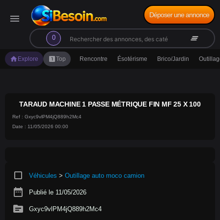
Déposer une annonce
menu
search
clear_all
0
home
looks_one
Explore
Top
Rencontre
Ésotérisme
Brico/Jardin
Outilla
TARAUD MACHINE 1 PASSE MÉTRIQUE FIN MF 25 X 100
Ref : Gxyc9vlPM4jQ889h2Mc4
Date : 11/05/2026 00:00
crop_square
Véhicules
>
Outillage auto moco camion
date_range
Publié le 11/05/2026
source
Gxyc9vlPM4jQ889h2Mc4