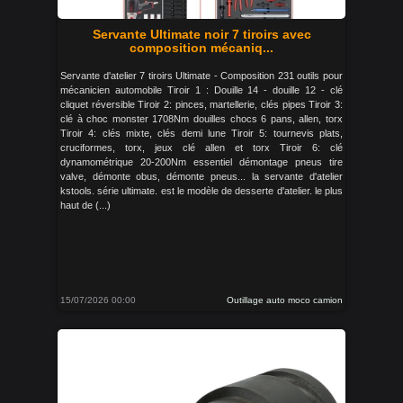
Servante Ultimate noir 7 tiroirs avec
composition mécaniq...
Servante d'atelier 7 tiroirs Ultimate - Composition 231 outils pour
mécanicien automobile Tiroir 1 : Douille 14 - douille 12 - clé
cliquet réversible Tiroir 2: pinces, martellerie, clés pipes Tiroir 3:
clé à choc monster 1708Nm douilles chocs 6 pans, allen, torx
Tiroir 4: clés mixte, clés demi lune Tiroir 5: tournevis plats,
cruciformes, torx, jeux clé allen et torx Tiroir 6: clé
dynamométrique 20-200Nm essentiel démontage pneus tire
valve, démonte obus, démonte pneus... la servante d'atelier
kstools. série ultimate. est le modèle de desserte d'atelier. le plus
haut de (...)
15/07/2026 00:00
Outillage auto moco camion