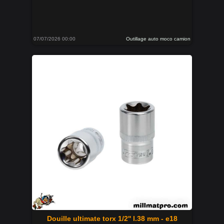
07/07/2026 00:00
Outillage auto moco camion
Douille ultimate torx 1/2'' l.38 mm - e18