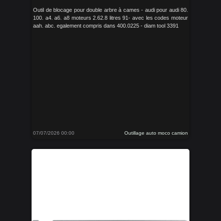
Outil de blocage pour double arbre à cames - audi pour audi 80.
100. a4. a6. a8 moteurs 2.62.8 litres 91- avec les codes moteur
aah. abc. egalement compris dans 400.0225 - diam tool 3391
07/07/2026 00:00
Outillage auto moco camion