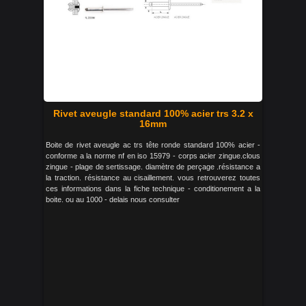
Rivet aveugle standard 100% acier trs 3.2 x
16mm
Boite de rivet aveugle ac trs tête ronde standard 100% acier -
conforme a la norme nf en iso 15979 - corps acier zingue.clous
zingue - plage de sertissage. diamètre de perçage .résistance a
la traction. résistance au cisaillement. vous retrouverez toutes
ces informations dans la fiche technique - conditionement a la
boite. ou au 1000 - delais nous consulter