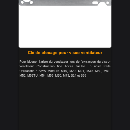
Clé de blocage pour visco ventilateur
Pour bloquer l'arbre du ventilateur lors de l'extraction du visco-
ventilateur Construction fine Accès facilité En acier traité
Utilisations : BMW Moteurs M10, M20, M21, M30, M50, M51,
M52, M52TU, M54, M56, M70, M73, S14 et S38