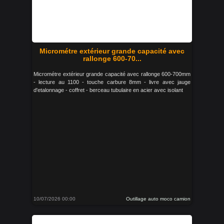
Micrométre extérieur grande capacité avec
rallonge 600-70...
Micrométre extérieur grande capacité avec rallonge 600-700mm
- lecture au 1100 - touche carbure 8mm - livre avec jauge
d'etalonnage - coffret - berceau tubulaire en acier avec isolant
10/07/2026 00:00
Outillage auto moco camion