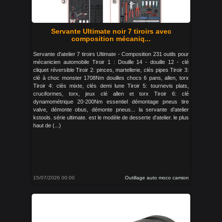
Servante Ultimate noir 7 tiroirs avec
composition mécaniq...
Servante d'atelier 7 tiroirs Ultimate - Composition 231 outils pour
mécanicien automobile Tiroir 1 : Douille 14 - douille 12 - clé
cliquet réversible Tiroir 2: pinces, martellerie, clés pipes Tiroir 3:
clé à choc monster 1708Nm douilles chocs 6 pans, allen, torx
Tiroir 4: clés mixte, clés demi lune Tiroir 5: tournevis plats,
cruciformes, torx, jeux clé allen et torx Tiroir 6: clé
dynamométrique 20-200Nm essentiel démontage pneus tire
valve, démonte obus, démonte pneus... la servante d'atelier
kstools. série ultimate. est le modèle de desserte d'atelier. le plus
haut de (...)
15/07/2026 00:00
Outillage auto moco camion