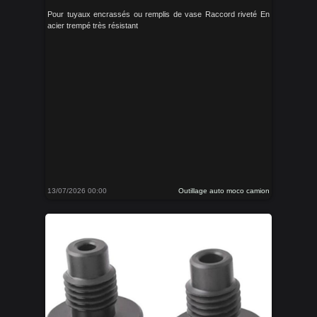
Pour tuyaux encrassés ou remplis de vase Raccord riveté En
acier trempé très résistant
13/07/2026 00:00
Outillage auto moco camion