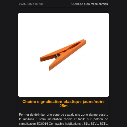
07/07/2026 00:00
Outillage auto moco camion
Chaine signalisation plastique jaune/noire
25m
Permet de délimiter une zone de travail, une zone dangereuse...
Ø maillons : 6mm Installation rapide et facile sur poteau de
signalisation EG0014 Compatible habilitations : B1L, B1VL, B1TL,