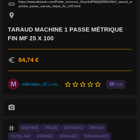
https://www.sibesoin.com/Petite_annonce_Gxyc9vlPM4jQ889h2Mc4_taraud_m
link
achine_passe_eacute_trique_fin_100.html
location_on
TARAUD MACHINE 1 PASSE MÉTRIQUE
FIN MF 25 X 100
euro
84,74 €
M
star_border
star_border
star_border
star_border
star_border
millmatpro_42
chat
Chat
(1768)
photo_camera
tag
MACHINE
TRIQUE
820-M25X1
TARAUD
OUTILLAGE
USINAGE
USINAGES
TARAUDAGES