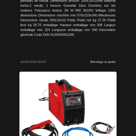
périodes de travail. Dimensions brosse: 200x25x32mm Materiel
inclus:1 meule, 1 brosse Garantie 2ans Données sur les
moteurs Puissance moteur S6 W 900 S615% Voltage 230V
dimensions Dimensions machine mm 570x310x340 Affeuteuses
Dimensions meule 200x32x32 Poids Poids net kg 27.30 Poids
brut kg 28.70 emballage Hauteur emballage mm 308 Largeur
emballage mm 324 Longueur emballage mm 590 Information
générale Code EAN 9120039902296
04/08/2026 00:00
Bricolage et jardin