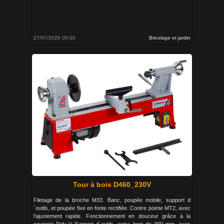
27/07/2026 00:00
Bricolage et jardin
Tour à bois D460_230V
Filetage de la broche M33. Banc, poupée mobile, support d
´outils, et poupée fixe en fonte rectifiée. Contre pointe MT2, avec
l‘ajustement rapide. Fonctionnement en douceur grâce à la
courroie Poly-V Support d´outils, extra long de 300 mm, avec