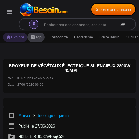
Déposer une annonce
menu
search
clear_all
0
home
looks_one
Explore
Top
Rencontre
Ésotérisme
Brico/Jardin
Outilla
BROYEUR DE VÉGÉTAUX ÉLECTRIQUE SILENCIEUX 2800W
- 45MM
Ref : H9blzRcBR9aCWK5qCr29
Date : 27/06/2026 00:00
crop_square
Maison
>
Bricolage et jardin
date_range
Publié le 27/06/2026
source
H9blzRcBR9aCWK5qCr29