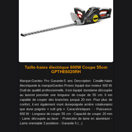
Taille-haies électrique 600W Coupe 55cm
GPTHE6020RH
Marque:Gardeo Pro Garantie:5 ans Description: Cetaille-haies
électriquede la marqueGardeo Proest équipé dun moteur 600 W.
Outil de qualité professionnelle, il est équipé dunelame découpée
au laseret possède une longueur de coupe de 55 cm. Il est
capable de couper des branches jusquà 20 mm. Pour plus de
confort, il est également muni dunepoignée arrière rotativeainsi
que dune poignée « soft grip ». Caractéristiques : - Puissance:
600 W - Longueur de coupe: 55 cm - Capacité de coupe: 20 mm
- Lame découpée au laser - Protection de lame en aluminium -
Lame orientable 3 positions - Garantie 5 (...)