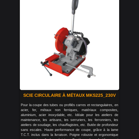
SCIE CIRCULAIRE À MÉTAUX MKS225_230V
Pour la coupe des tubes ou profilés carres et rectangulaires, en
acier, fer, métaux non ferriques, matériaux composites,
aluminium, acier inoxydable, etc. Idéale pour les ateliers de
maintenance, les artisans, les serruriers, les ferronniers, les
ateliers de soudage, les chauffagistes, etc. Butée de profondeur
sans escales. Haute performance de coupe, grâce à la lame
T.C.T. inclus dans la livraison. Poigne robuste et ergonomique