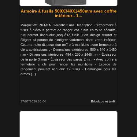
Armoire à fusils 500X340X1450mm avec coffre
intérieur - 1...
Marque:WORK MEN Garantie:3 ans Description: Cettearmoire à
fusils à clévous permet de ranger vos fusils en toute sécurité.
Elle permet daccueillir jusquà12 fusils. Son design discret et
élégant lui permet de sintégrer facilement dans votre intérieur.
Cette armoire dispose dun coffre à munitions avec fermeture à
clé aractéristiques : - Dimensions extérieures: 500 x 340 x 1450
mm - Dimensions intérieures: 494 x 280 x 1446 mm - Épaisseur
de la porte 3 mm - Épaisseur des parois 2 mm - Avec coffre à
fermeture à clé pour ranger les munitions - Espace de
rangement pouvant accueillir 12 fusils - Homologué pour les
armes (...)
27/07/2026 00:00
Bricolage et jardin