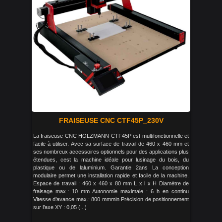
FRAISEUSE CNC CTF45P_230V
La fraiseuse CNC HOLZMANN CTF45P est multifonctionnelle et
facile à utiliser. Avec sa surface de travail de 460 x 460 mm et
ses nombreux accessoires optionnels pour des applications plus
étendues, cest la machine idéale pour lusinage du bois, du
plastique ou de laluminium. Garantie 2ans La conception
modulaire permet une installation rapide et facile de la machine.
Espace de travail : 460 x 460 x 80 mm L x l x H Diamètre de
fraisage max.: 10 mm Autonomie maximale : 6 h en continu
Vitesse d’avance max.: 800 mmmin Précision de positionnement
sur l’axe XY : 0,05 (...)