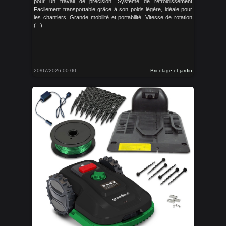
pour un travail de précision. Système de refroidissement
Facilement transportable grâce à son poids légère, idéale pour
les chantiers. Grande mobilité et portabilité. Vitesse de rotation
(...)
20/07/2026 00:00
Bricolage et jardin