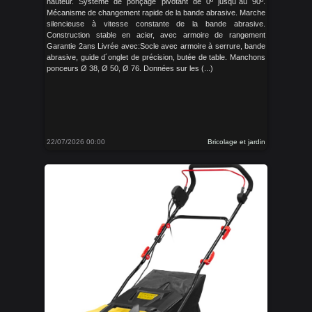
hauteur. Système de ponçage pivotant de 0º jusqu´au 90º.
Mécanisme de changement rapide de la bande abrasive. Marche
silencieuse à vitesse constante de la bande abrasive.
Construction stable en acier, avec armoire de rangement
Garantie 2ans Livrée avec:Socle avec armoire à serrure, bande
abrasive, guide d´onglet de précision, butée de table. Manchons
ponceurs Ø 38, Ø 50, Ø 76. Données sur les (...)
22/07/2026 00:00
Bricolage et jardin