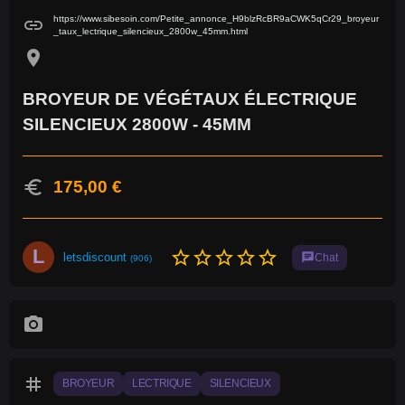
https://www.sibesoin.com/Petite_annonce_H9blzRcBR9aCWK5qCr29_broyeur
link
_taux_lectrique_silencieux_2800w_45mm.html
location_on
BROYEUR DE VÉGÉTAUX ÉLECTRIQUE
SILENCIEUX 2800W - 45MM
euro
175,00 €
L
star_border
star_border
star_border
star_border
star_border
letsdiscount
chat
Chat
(906)
photo_camera
tag
BROYEUR
LECTRIQUE
SILENCIEUX