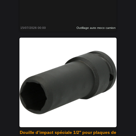
15/07/2026 00:00
Outillage auto moco camion
Douille d’impact spéciale 1/2'' pour plaques de