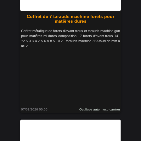
Coffret de 7 tarauds machine forets pour
matières dures
Coffret métallique de forets d'avant trous et tarauds machine gun
pour matières mi-dures composition - 7 forets d'avant trous 141
?2.5-3.3-4.2-5-6.8-8.5-10.2 - tarauds machine 353353d de mm a
m12
07/07/2026 00:00
Outillage auto moco camion