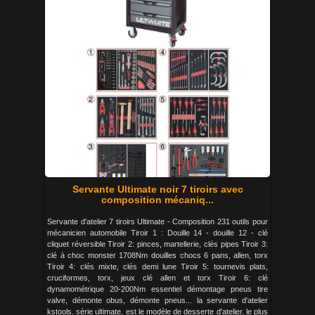
Servante Ultimate noir 7 tiroirs avec
composition mécaniq...
Servante d'atelier 7 tiroirs Ultimate - Composition 231 outils pour
mécanicien automobile Tiroir 1 : Douille 14 - douille 12 - clé
cliquet réversible Tiroir 2: pinces, martellerie, clés pipes Tiroir 3:
clé à choc monster 1708Nm douilles chocs 6 pans, allen, torx
Tiroir 4: clés mixte, clés demi lune Tiroir 5: tournevis plats,
cruciformes, torx, jeux clé allen et torx Tiroir 6: clé
dynamométrique 20-200Nm essentiel démontage pneus tire
valve, démonte obus, démonte pneus... la servante d'atelier
kstools. série ultimate. est le modèle de desserte d'atelier. le plus