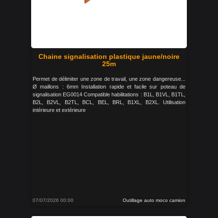
Chaine signalisation plastique jaune/noire
25m
Permet de délimiter une zone de travail, une zone dangereuse...
Ø maillons : 6mm Installation rapide et facile sur poteau de
signalisation EG0014 Compatible habilitations : B1L, B1VL, B1TL,
B2L, B2VL, B2TL, BCL, BEL, BRL, B1XL, B2XL. Utilisation
intérieure et extérieure
07/07/2026 00:00
Outillage auto moco camion