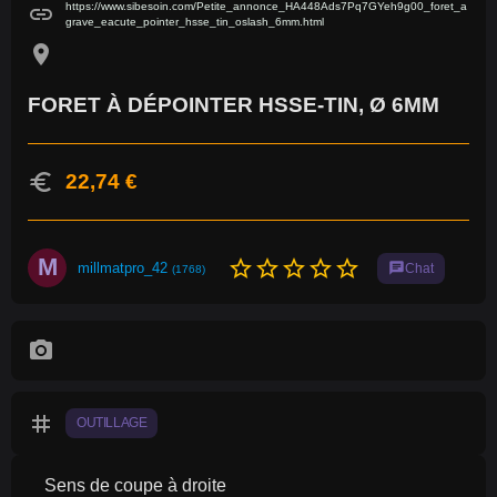
https://www.sibesoin.com/Petite_annonce_HA448Ads7Pq7GYeh9g00_foret_a
link
grave_eacute_pointer_hsse_tin_oslash_6mm.html
location_on
FORET À DÉPOINTER HSSE-TIN, Ø 6MM
euro
22,74 €
M
star_border
star_border
star_border
star_border
star_border
millmatpro_42
chat
Chat
(1768)
photo_camera
tag
OUTILLAGE
Sens de coupe à droite