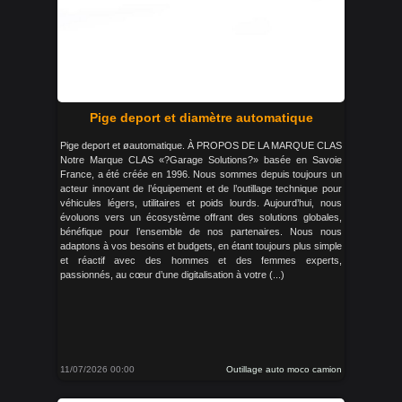
Pige deport et diamètre automatique
Pige deport et øautomatique. À PROPOS DE LA MARQUE CLAS
Notre Marque CLAS «?Garage Solutions?» basée en Savoie
France, a été créée en 1996. Nous sommes depuis toujours un
acteur innovant de l’équipement et de l’outillage technique pour
véhicules légers, utilitaires et poids lourds. Aujourd’hui, nous
évoluons vers un écosystème offrant des solutions globales,
bénéfique pour l’ensemble de nos partenaires. Nous nous
adaptons à vos besoins et budgets, en étant toujours plus simple
et réactif avec des hommes et des femmes experts,
passionnés, au cœur d’une digitalisation à votre (...)
11/07/2026 00:00
Outillage auto moco camion