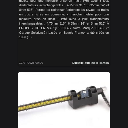
moleté pour une meilleure prise en main. livré avec 3 jeux
d'adaptateurs interchangeables : 4.75mm 316", 6.35mm 14" et
8mm 516". Permet de redresser facilement les tuyaux de freins
en cuivre livrés en couronne. - manche moleté pour une
meilleure prise en main. - livré avec 3 jeux d’adaptateurs
interchangeables : 4.75mm 316", 6.35mm 14" et 8mm 516" À
PROPOS DE LA MARQUE CLAS Notre Marque CLAS «?
Garage Solutions?» basée en Savoie France, a été créée en
1996 (...)
12/07/2026 00:00
Outillage auto moco camion