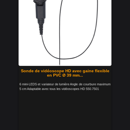
Sonde de vidéoscope HD avec gaine flexible
en PVC Ø 39 mm...
6 mini-LEDS et variateur de lumière Angle de courbure maximum
5 cm Adaptable avec tous les vidéoscopes HD 550.7501