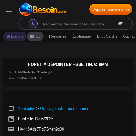
Déposer une annonce
menu
search
clear_all
0
home
looks_one
Explore
Top
Rencontre
Ésotérisme
Brico/Jardin
Outilla
FORET À DÉPOINTER HSSE-TIN, Ø 6MM
Ref : HA448Ads7Pq7GYeh9g00
Date : 11/05/2026 00:00
crop_square
Véhicules
>
Outillage auto moco camion
date_range
Publié le 11/05/2026
source
HA448Ads7Pq7GYeh9g00