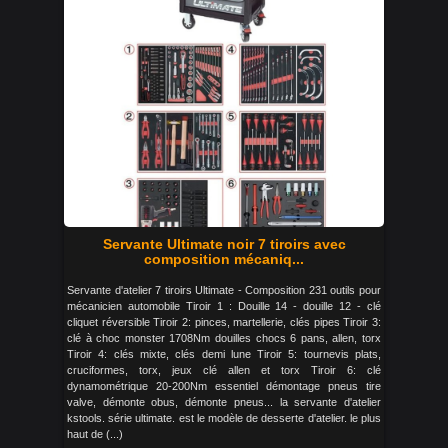
Servante Ultimate noir 7 tiroirs avec
composition mécaniq...
Servante d'atelier 7 tiroirs Ultimate - Composition 231 outils pour
mécanicien automobile Tiroir 1 : Douille 14 - douille 12 - clé
cliquet réversible Tiroir 2: pinces, martellerie, clés pipes Tiroir 3:
clé à choc monster 1708Nm douilles chocs 6 pans, allen, torx
Tiroir 4: clés mixte, clés demi lune Tiroir 5: tournevis plats,
cruciformes, torx, jeux clé allen et torx Tiroir 6: clé
dynamométrique 20-200Nm essentiel démontage pneus tire
valve, démonte obus, démonte pneus... la servante d'atelier
kstools. série ultimate. est le modèle de desserte d'atelier. le plus
haut de (...)