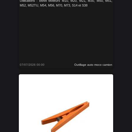
Utilisations : BMW Moteurs M10, M20, M21, M30, M50, M51,
M52, M52TU, M54, M56, M70, M73, S14 et S38
07/07/2026 00:00
Outillage auto moco camion