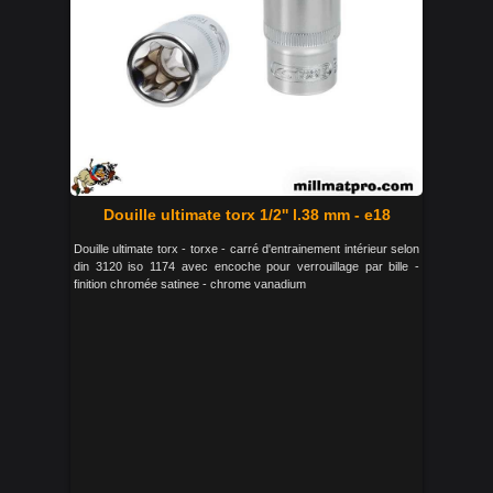
Douille ultimate torx 1/2'' l.38 mm - e18
Douille ultimate torx - torxe - carré d'entrainement intérieur selon
din 3120 iso 1174 avec encoche pour verrouillage par bille -
finition chromée satinee - chrome vanadium