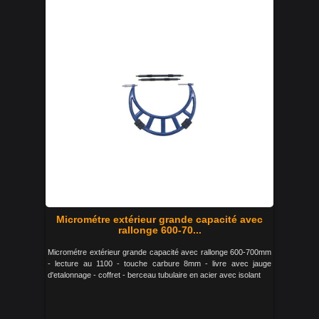
Micrométre extérieur grande capacité avec
rallonge 600-70...
Micrométre extérieur grande capacité avec rallonge 600-700mm
- lecture au 1100 - touche carbure 8mm - livre avec jauge
d'etalonnage - coffret - berceau tubulaire en acier avec isolant