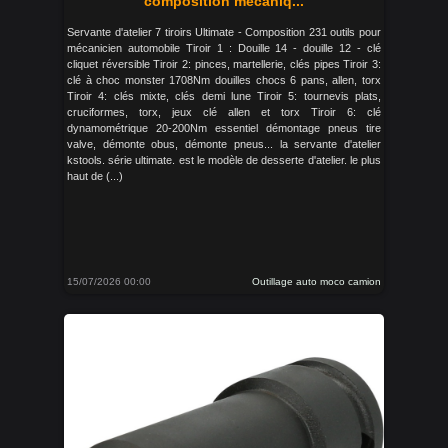
composition mécaniq...
Servante d'atelier 7 tiroirs Ultimate - Composition 231 outils pour
mécanicien automobile Tiroir 1 : Douille 14 - douille 12 - clé
cliquet réversible Tiroir 2: pinces, martellerie, clés pipes Tiroir 3:
clé à choc monster 1708Nm douilles chocs 6 pans, allen, torx
Tiroir 4: clés mixte, clés demi lune Tiroir 5: tournevis plats,
cruciformes, torx, jeux clé allen et torx Tiroir 6: clé
dynamométrique 20-200Nm essentiel démontage pneus tire
valve, démonte obus, démonte pneus... la servante d'atelier
kstools. série ultimate. est le modèle de desserte d'atelier. le plus
haut de (...)
15/07/2026 00:00
Outillage auto moco camion