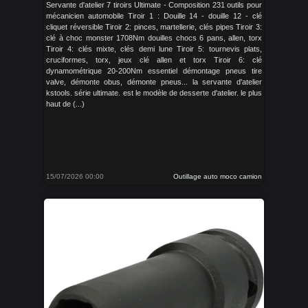
Servante d'atelier 7 tiroirs Ultimate - Composition 231 outils pour
mécanicien automobile Tiroir 1 : Douille 14 - douille 12 - clé
cliquet réversible Tiroir 2: pinces, martellerie, clés pipes Tiroir 3:
clé à choc monster 1708Nm douilles chocs 6 pans, allen, torx
Tiroir 4: clés mixte, clés demi lune Tiroir 5: tournevis plats,
cruciformes, torx, jeux clé allen et torx Tiroir 6: clé
dynamométrique 20-200Nm essentiel démontage pneus tire
valve, démonte obus, démonte pneus... la servante d'atelier
kstools. série ultimate. est le modèle de desserte d'atelier. le plus
haut de (...)
15/07/2026 00:00
Outillage auto moco camion