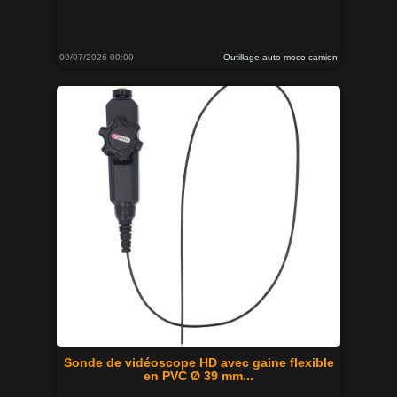
09/07/2026 00:00
Outillage auto moco camion
Sonde de vidéoscope HD avec gaine flexible
en PVC Ø 39 mm...