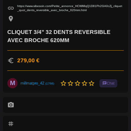
https://www.sibesoin.com/Petite_annonce_HCWMIqQ1D81Fh2GA0cZj_cliquet
link
_quot_dents_reversible_avec_broche_620mm.html
location_on
CLIQUET 3/4" 32 DENTS REVERSIBLE
AVEC BROCHE 620MM
euro
279,00 €
M
star_border
star_border
star_border
star_border
star_border
millmatpro_42
chat
Chat
(1768)
photo_camera
tag