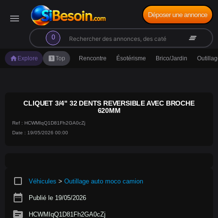
Déposer une annonce
menu
search
clear_all
0
home
looks_one
Explore
Top
Rencontre
Ésotérisme
Brico/Jardin
Outilla
CLIQUET 3/4" 32 DENTS REVERSIBLE AVEC BROCHE
620MM
Ref : HCWMIqQ1D81Fh2GA0cZj
Date : 19/05/2026 00:00
crop_square
Véhicules
>
Outillage auto moco camion
date_range
Publié le 19/05/2026
source
HCWMIqQ1D81Fh2GA0cZj