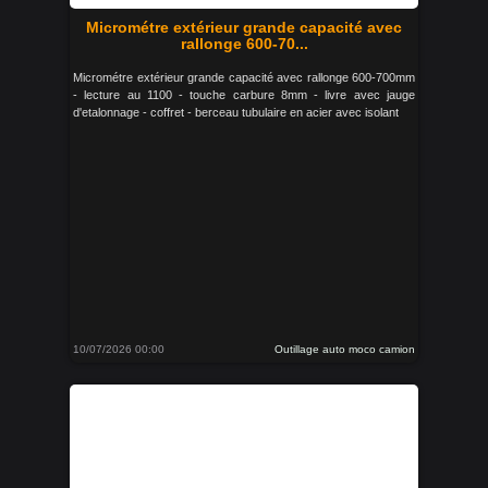
Micrométre extérieur grande capacité avec
rallonge 600-70...
Micrométre extérieur grande capacité avec rallonge 600-700mm
- lecture au 1100 - touche carbure 8mm - livre avec jauge
d'etalonnage - coffret - berceau tubulaire en acier avec isolant
10/07/2026 00:00
Outillage auto moco camion