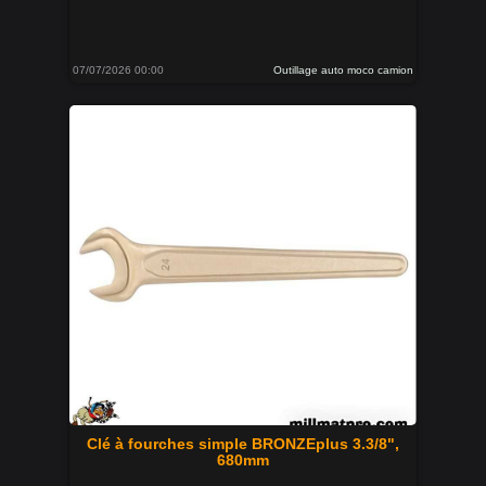
07/07/2026 00:00
Outillage auto moco camion
Clé à fourches simple BRONZEplus 3.3/8",
680mm