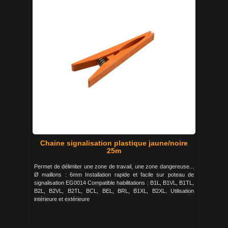
Chaine signalisation plastique jaune/noire
25m
Permet de délimiter une zone de travail, une zone dangereuse...
Ø maillons : 6mm Installation rapide et facile sur poteau de
signalisation EG0014 Compatible habilitations : B1L, B1VL, B1TL,
B2L, B2VL, B2TL, BCL, BEL, BRL, B1XL, B2XL. Utilisation
intérieure et extérieure