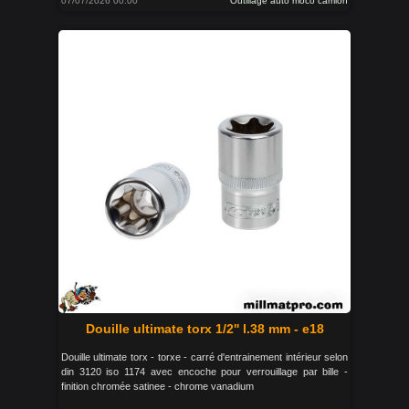
07/07/2026 00:00
Outillage auto moco camion
Douille ultimate torx 1/2'' l.38 mm - e18
Douille ultimate torx - torxe - carré d'entrainement intérieur selon
din 3120 iso 1174 avec encoche pour verrouillage par bille -
finition chromée satinee - chrome vanadium