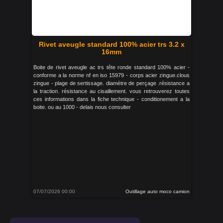
Rivet aveugle standard 100% acier trs 3.2 x
16mm
Boite de rivet aveugle ac trs tête ronde standard 100% acier -
conforme a la norme nf en iso 15979 - corps acier zingue.clous
zingue - plage de sertissage. diamètre de perçage .résistance a
la traction. résistance au cisaillement. vous retrouverez toutes
ces informations dans la fiche technique - conditionement a la
boite. ou au 1000 - delais nous consulter
07/07/2026 00:00
Outillage auto moco camion