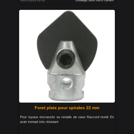
14/07/2026 00:00
Outillage auto moco camion
Foret plate pour spirales 22 mm
Pour tuyaux encrassés ou remplis de vase Raccord riveté En
acier trempé très résistant