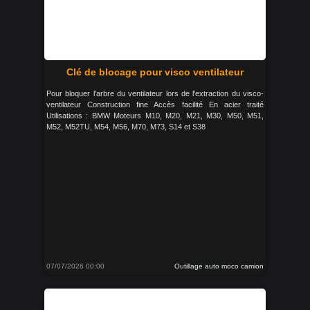
Clé de blocage pour visco ventilateur
Pour bloquer l'arbre du ventilateur lors de l'extraction du visco-
ventilateur Construction fine Accès facilité En acier traité
Utilisations : BMW Moteurs M10, M20, M21, M30, M50, M51,
M52, M52TU, M54, M56, M70, M73, S14 et S38
07/07/2026 00:00
Outillage auto moco camion