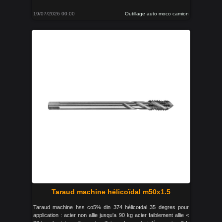
19/07/2026 00:00
Outillage auto moco camion
Taraud machine hélicoïdal m50x1.5
Taraud machine hss co5% din 374 hélicoïdal 35 degres pour
application : acier non allie jusqu'a 90 kg acier faiblement allie <