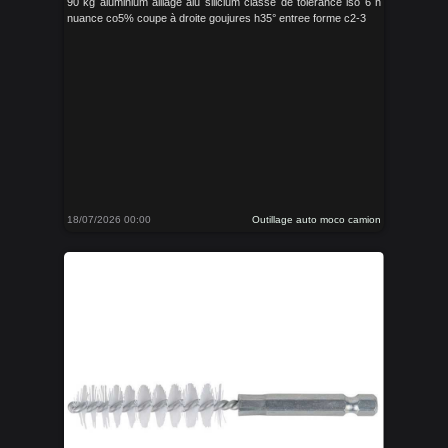
90 kg aluminium alliage alu silicium classe de tolérance iso 6 h
nuance co5% coupe à droite goujures h35° entree forme c2-3
18/07/2026 00:00
Outillage auto moco camion