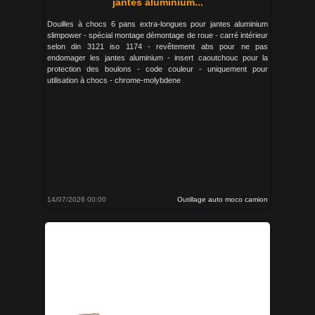
jantes aluminium...
Douilles à chocs 6 pans extra-longues pour jantes aluminium
slimpower - spécial montage démontage de roue - carré intérieur
selon din 3121 iso 1174 - revêtement abs pour ne pas
endomager les jantes aluminium - insert caoutchouc pour la
protection des boulons - code couleur - uniquement pour
utilisation à chocs - chrome-molybdene
14/07/2026 00:00
Outillage auto moco camion