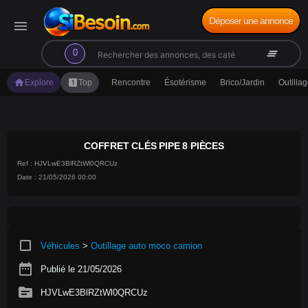
Déposer une annonce
menu
search
clear_all
0
home
looks_one
Explore
Top
Rencontre
Ésotérisme
Brico/Jardin
Outilla
COFFRET CLÉS PIPE 8 PIÈCES
Ref : HJVLwE3BlRZtWl0QRCUz
Date : 21/05/2026 00:00
crop_square
Véhicules
>
Outillage auto moco camion
date_range
Publié le 21/05/2026
source
HJVLwE3BlRZtWl0QRCUz