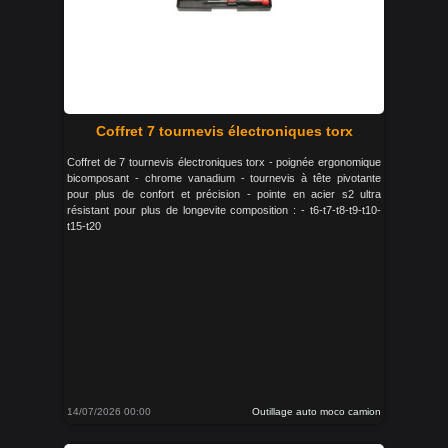
Coffret 7 tournevis électroniques torx
Coffret de 7 tournevis électroniques torx - poignée ergonomique
bicomposant - chrome vanadium - tournevis à tête pivotante
pour plus de confort et précision - pointe en acier s2 ultra
résistant pour plus de longevite composition : - t6-t7-t8-t9-t10-
t15-t20
14/07/2026 00:00
Outillage auto moco camion