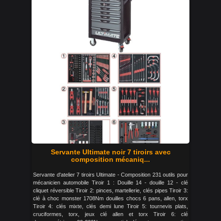
Servante Ultimate noir 7 tiroirs avec
composition mécaniq...
Servante d'atelier 7 tiroirs Ultimate - Composition 231 outils pour
mécanicien automobile Tiroir 1 : Douille 14 - douille 12 - clé
cliquet réversible Tiroir 2: pinces, martellerie, clés pipes Tiroir 3:
clé à choc monster 1708Nm douilles chocs 6 pans, allen, torx
Tiroir 4: clés mixte, clés demi lune Tiroir 5: tournevis plats,
cruciformes, torx, jeux clé allen et torx Tiroir 6: clé