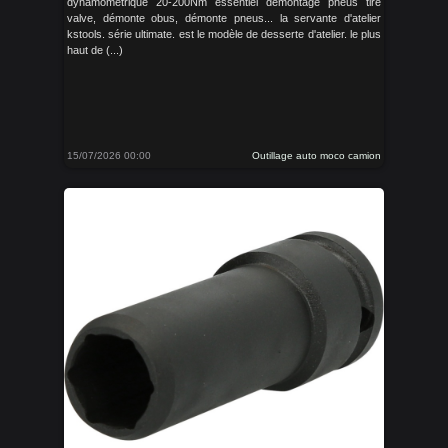
dynamométrique 20-200Nm essentiel démontage pneus tire
valve, démonte obus, démonte pneus... la servante d'atelier
kstools. série ultimate. est le modèle de desserte d'atelier. le plus
haut de (...)
15/07/2026 00:00
Outillage auto moco camion