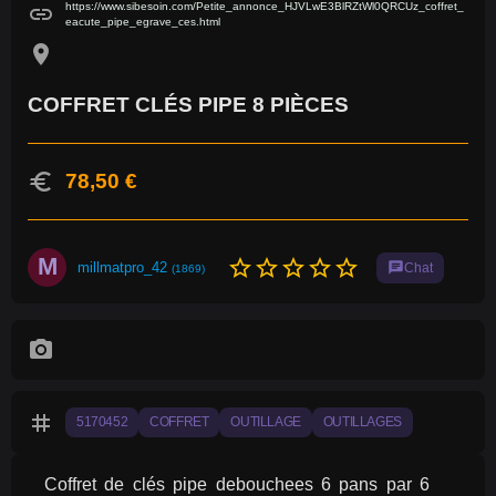
https://www.sibesoin.com/Petite_annonce_HJVLwE3BlRZtWl0QRCUz_coffret_
link
eacute_pipe_egrave_ces.html
location_on
COFFRET CLÉS PIPE 8 PIÈCES
euro
78,50 €
M
star_border
star_border
star_border
star_border
star_border
millmatpro_42
chat
Chat
(1869)
photo_camera
tag
5170452
COFFRET
OUTILLAGE
OUTILLAGES
Coffret de clés pipe debouchees 6 pans par 6 