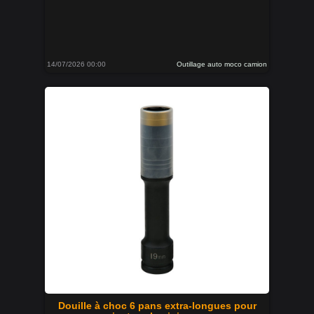
14/07/2026 00:00
Outillage auto moco camion
Douille à choc 6 pans extra-longues pour