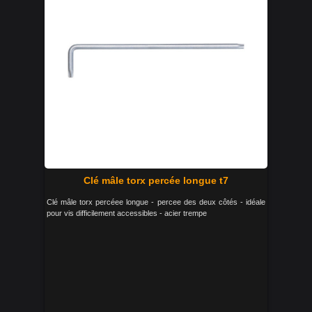
Clé mâle torx percée longue t7
Clé mâle torx percéee longue - percee des deux côtés - idéale
pour vis difficilement accessibles - acier trempe