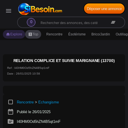
Déposer une annonce
menu
search
clear_all
0
home
looks_one
Explore
Top
Rencontre
Ésotérisme
Brico/Jardin
Outilla
RELATION COMPLICE ET SUIVIE MARIGNANE (13700)
Ref : I40HM0Od5hZN4B5qt1mF
Date : 26/01/2025 10:58
crop_square
Rencontre
>
Echangisme
date_range
Publié le 26/01/2025
source
I40HM0Od5hZN4B5qt1mF