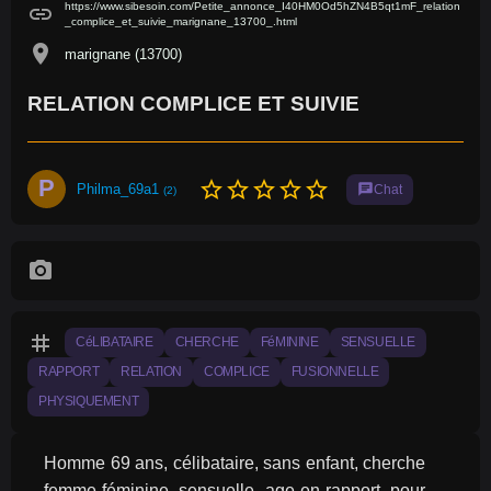
https://www.sibesoin.com/Petite_annonce_I40HM0Od5hZN4B5qt1mF_relation
link
_complice_et_suivie_marignane_13700_.html
location_on
marignane (13700)
RELATION COMPLICE ET SUIVIE
P
star_border
star_border
star_border
star_border
star_border
Philma_69a1
chat
Chat
(2)
photo_camera
tag
CéLIBATAIRE
CHERCHE
FéMININE
SENSUELLE
RAPPORT
RELATION
COMPLICE
FUSIONNELLE
PHYSIQUEMENT
Homme 69 ans, célibataire, sans enfant, cherche 
femme féminine, sensuelle, age en rapport, pour 