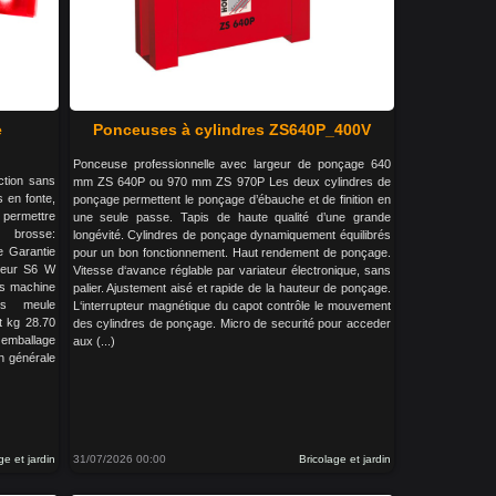
e
Ponceuses à cylindres ZS640P_400V
Ponceuse professionnelle avec largeur de ponçage 640
ction sans
mm ZS 640P ou 970 mm ZS 970P Les deux cylindres de
s en fonte,
ponçage permettent le ponçage d’ébauche et de finition en
 permettre
une seule passe. Tapis de haute qualité d’une grande
s brosse:
longévité. Cylindres de ponçage dynamiquement équilibrés
e Garantie
pour un bon fonctionnement. Haut rendement de ponçage.
teur S6 W
Vitesse d‘avance réglable par variateur électronique, sans
s machine
palier. Ajustement aisé et rapide de la hauteur de ponçage.
ns meule
L‘interrupteur magnétique du capot contrôle le mouvement
t kg 28.70
des cylindres de ponçage. Micro de securité pour acceder
emballage
aux (...)
n générale
ge et jardin
31/07/2026 00:00
Bricolage et jardin