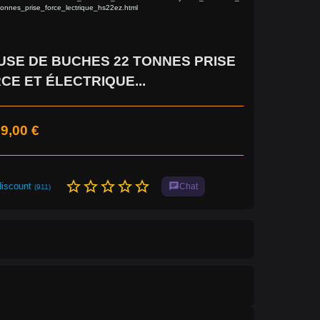
onnes_prise_force_lectrique_hs22ez.html
SE DE BUCHES 22 TONNES PRISE
CE ET ÉLECTRIQUE...
9,00 €
star_border
star_border
star_border
star_border
star_border
discount
chat
Chat
(911)