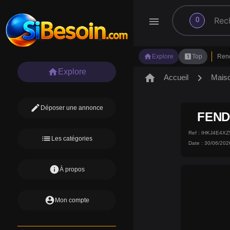
search
menu
0
home
looks_one
Explore
Top
Ren
home
Explore
home
chevron_right
Accueil
Mais
edit
Déposer une annonce
FEND
Ref : IHKJ4E4X
list
Les catégories
Date : 30/06/202
info
À propos
account_circle
Mon compte