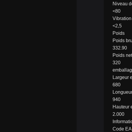
Niveau d
<80
Vibratio
<2,5
Poids
Poids bru
332.90
Poids net
320
emballa
Largeur 
680
Longueu
940
Hauteur
2.000
Informati
Code E