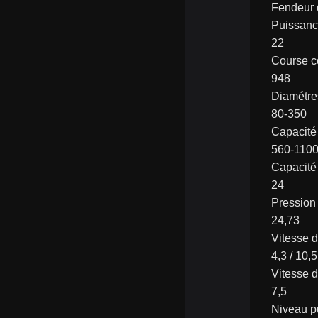
Fendeur 
Puissanc
22
Course c
948
Diamétre
80-350
Capacité
560-110
Capacité 
24
Pression
24,73
Vitesse 
4,3 / 10,5
Vitesse d
7,5
Niveau p