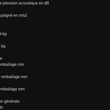
e pression acoustique en dB
n poigné en m/s2
t kg
 kg
ge
emballage mm
r emballage mm
 emballage mm
on générale
AN