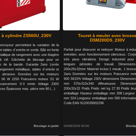
 à cylindre ZS560U_230V
Touret à meuler avec bross
DSM200DS_230V
nvoyeur permettant la variation de la
Parfait pour ébavurer et nettoyer Moteur à indu
t tables d´entrée et sortie. Bâti en fonte
entretien, avec fonctionnement silencieux. Corp
étallique de rangement avec une étagère
très peux vibrations Design industriel pour
 à clé. Gâchette de blocage pour un
longues périodes de travail. Dimension
e de la bande. Garantie 2ans Livrée
200x25x32mm Materiel inclus:1 meule, 1 bross
ngement métallique, tables d´entrée et
2ans Données sur les moteurs Puissance mo
e abrasive. Données sur les moteurs
900 S615% Voltage 230V dimensions Dimension
r S6 W 2250 Puissance moteur S1 W
mm 570x310x340 Affeuteuses Dimensio
avancement 0-3 mmin Voltage 230V
200x32x32 Poids Poids net kg 27.30 Poids bru
ces Épaisseur max. pièce mm 80 (...)
emballage Hauteur emballage mm 308 Largeur 
mm 324 Longueur emballage mm 590 Informatio
Code EAN 9120039902296
Bricolage et jardin
04/08/2026 00:00
Bricola