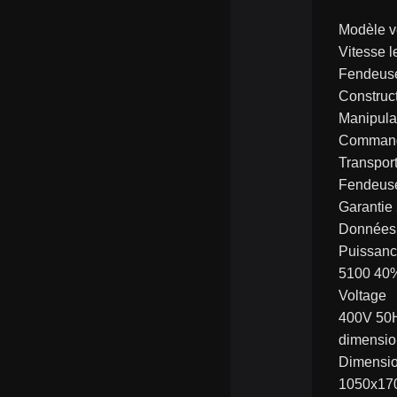
Modèle ve
Vitesse l
Fendeuse
Construct
Manipulat
Commande 
Transport
Fendeuse
Garantie
Données 
Puissanc
5100 40
Voltage
400V 50
dimensio
Dimensi
1050x17