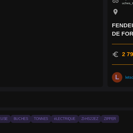
link
uches_t
location_on
FENDEU
DE FOR
euro
2 79
L
lets
EUSE
BUCHES
TONNES
éLECTRIQUE
ZI-HS22EZ
ZIPPER