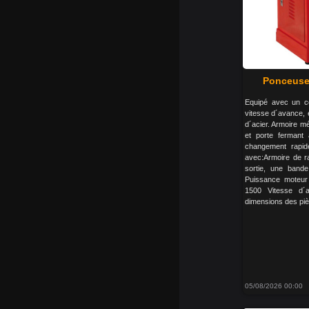
Ponceuse
Equipé avec un co
vitesse d´avance, e
d´acier. Armoire m
et porte fermant
changement rapid
avec:Armoire de ra
sortie, une band
Puissance moteu
1500 Vitesse d´
dimensions des piè
05/08/2026 00:00