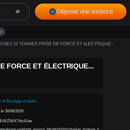
add_circle
Déposer une annonce
clear_all
te
BUCHES 22 TONNES PRISE DE FORCE ET éLECTRIQUE...
E FORCE ET ÉLECTRIQUE...
n
>
Bricolage et jardin
 le 30/06/2026
E4XZ5AX7rby41ae
/www.sibesoin.com/Petite_annonce_IHKJ4E4XZ5AX7rby41ae_fendeuse_b