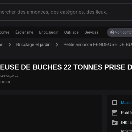
account_circle
contre
Ésotérisme
Brico/Jardin
Outillage
Services
Mon comp
chevron_right
chevron_right
on
Bricolage et jardin
Petite annonce FENDEUSE DE 
EUSE DE BUCHES 22 TONNES PRISE D
Z5AX7rby41ae
6 00:00
crop_square
Maiso
date_range
Publié
source
IHKJ4
https:/