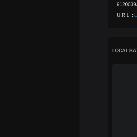
9120039
U.R.L. : 
L
LOCALISA