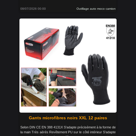
08/07/2026 00:00
Outillage auto moco camion
Gants microfibres noirs XXL 12 paires
Selon DIN CE EN 388 4131X S'adapte précisément à la forme de
la main Très aérés Revêtement PU sur le côté intérieur S'adapte