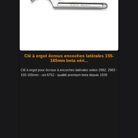
Clé à ergot écrous encoches latérales 155-
165mm beta séri...
Clé à ergot pour écrous à encoches latérales uniiso 2982. 2983 -
155-165mm - uni 6752 - qualité premium beta depuis 1939