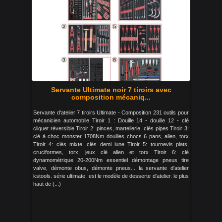
Servante Ultimate noir 7 tiroirs avec
composition mécaniq...
Servante d'atelier 7 tiroirs Ultimate - Composition 231 outils pour
mécanicien automobile Tiroir 1 : Douille 14 - douille 12 - clé
cliquet réversible Tiroir 2: pinces, martellerie, clés pipes Tiroir 3:
clé à choc monster 1708Nm douilles chocs 6 pans, allen, torx
Tiroir 4: clés mixte, clés demi lune Tiroir 5: tournevis plats,
cruciformes, torx, jeux clé allen et torx Tiroir 6: clé
dynamométrique 20-200Nm essentiel démontage pneus tire
valve, démonte obus, démonte pneus... la servante d'atelier
kstools. série ultimate. est le modèle de desserte d'atelier. le plus
haut de (...)