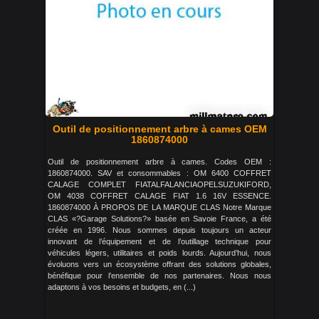
Outil de positionnement arbre à cames OEM
1860874000
Outil de positionnement arbre à cames. Codes OEM :
1860874000. SAV et consommables : OM 6400 COFFRET
CALAGE COMPLET FIATALFALANCIAOPELSUZUKIFORD,
OM 4038 COFFRET CALAGE FIAT 1.6 16V ESSENCE.
1860874000 À PROPOS DE LA MARQUE CLAS Notre Marque
CLAS «?Garage Solutions?» basée en Savoie France, a été
créée en 1996. Nous sommes depuis toujours un acteur
innovant de l’équipement et de l’outillage technique pour
véhicules légers, utilitaires et poids lourds. Aujourd’hui, nous
évoluons vers un écosystème offrant des solutions globales,
bénéfique pour l’ensemble de nos partenaires. Nous nous
adaptons à vos besoins et budgets, en (...)