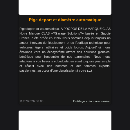
Pige deport et diamètre automatique
Pige deport et øautomatique. À PROPOS DE LA MARQUE CLAS
Notre Marque CLAS «?Garage Solutions?» basée en Savoie
France, a été créée en 1996. Nous sommes depuis toujours un
acteur innovant de l’équipement et de l’outillage technique pour
véhicules légers, utilitaires et poids lourds. Aujourd’hui, nous
évoluons vers un écosystème offrant des solutions globales,
bénéfique pour l’ensemble de nos partenaires. Nous nous
adaptons à vos besoins et budgets, en étant toujours plus simple
et réactif avec des hommes et des femmes experts,
passionnés, au cœur d’une digitalisation à votre (...)
11/07/2026 00:00
Outillage auto moco camion