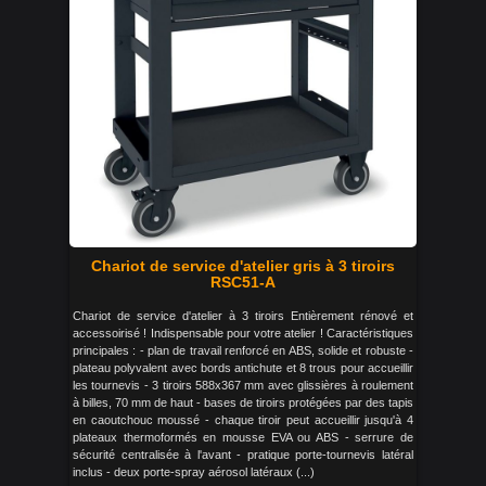
Chariot de service d'atelier gris à 3 tiroirs
RSC51-A
Chariot de service d'atelier à 3 tiroirs Entièrement rénové et
accessoirisé ! Indispensable pour votre atelier ! Caractéristiques
principales : - plan de travail renforcé en ABS, solide et robuste -
plateau polyvalent avec bords antichute et 8 trous pour accueillir
les tournevis - 3 tiroirs 588x367 mm avec glissières à roulement
à billes, 70 mm de haut - bases de tiroirs protégées par des tapis
en caoutchouc moussé - chaque tiroir peut accueillir jusqu'à 4
plateaux thermoformés en mousse EVA ou ABS - serrure de
sécurité centralisée à l'avant - pratique porte-tournevis latéral
inclus - deux porte-spray aérosol latéraux (...)