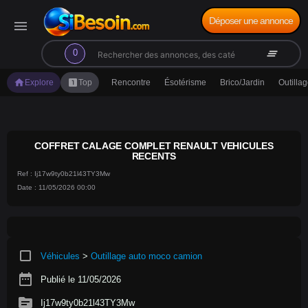
Déposer une annonce
menu
search
clear_all
0
home
looks_one
Explore
Top
Rencontre
Ésotérisme
Brico/Jardin
Outilla
COFFRET CALAGE COMPLET RENAULT VEHICULES
RECENTS
Ref : Ij17w9ty0b21l43TY3Mw
Date : 11/05/2026 00:00
crop_square
Véhicules
>
Outillage auto moco camion
date_range
Publié le 11/05/2026
source
Ij17w9ty0b21l43TY3Mw