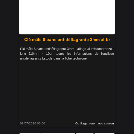
Clé mâle 6 pans antidéflagrante 3mm al-br
Clé mâle 6 pans antidéflagrante 3mm - alliage aluminiumbronze -
long 110mm - 10gr toutes les informations de l'outillage
antidéflagrants kstools dans la fiche technique
08/07/2026 00:00
Outillage auto moco camion