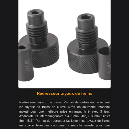
Redresseur tuyaux de freins
Redresseur tuyaux de freins. Permet de redresser facilement
les tuyaux de freins en cuivre livrés en couronne. manche
moleté pour une meilleure prise en main. livré avec 3 jeux
d'adaptateurs interchangeables : 4.75mm 316", 6.35mm 14" et
8mm 516". Permet de redresser facilement les tuyaux de freins
en cuivre livrés en couronne. - manche moleté pour une