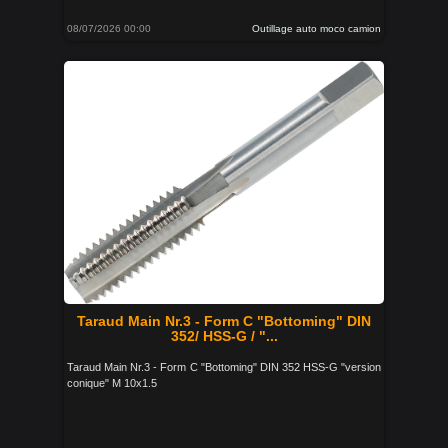
08/07/2026 00:00
Outillage auto moco camion
Taraud Main Nr.3 - Form C "Bottoming" DIN
352/ HSS-G / "...
Taraud Main Nr.3 - Form C "Bottoming" DIN 352 HSS-G "version
conique" M 10x1.5