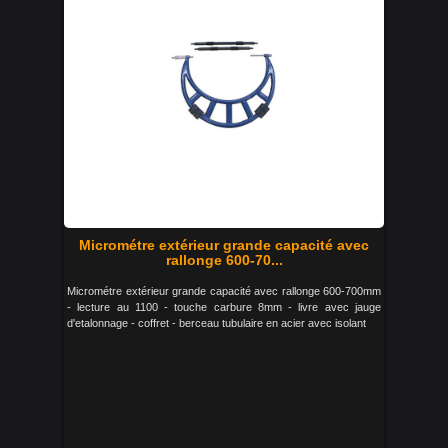
Micrométre extérieur grande capacité avec
rallonge 600-70...
Micrométre extérieur grande capacité avec rallonge 600-700mm
- lecture au 1100 - touche carbure 8mm - livre avec jauge
d'etalonnage - coffret - berceau tubulaire en acier avec isolant