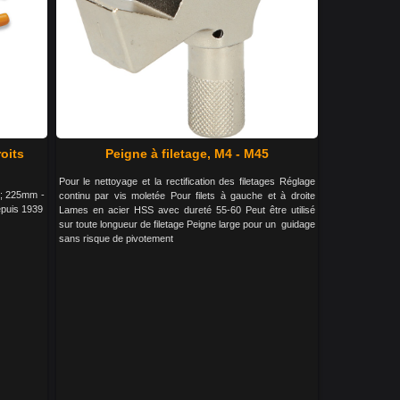
roits
Peigne à filetage, M4 - M45
Pour le nettoyage et la rectification des filetages Réglage
ng; 225mm -
continu par vis moletée Pour filets à gauche et à droite
epuis 1939
Lames en acier HSS avec dureté 55-60 Peut être utilisé
sur toute longueur de filetage Peigne large pour un guidage
sans risque de pivotement