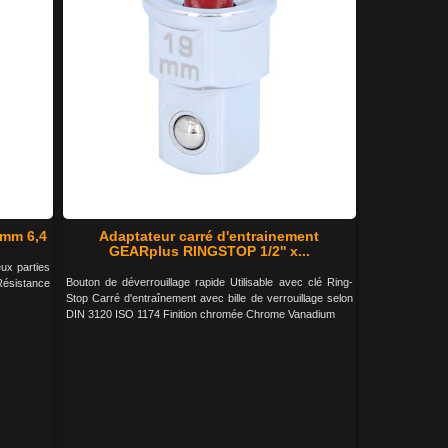
 mm 6,4
Adaptateur carré d'entrainement
GEARplus RINGSTOP 1/2'' x...
ux parties
Bouton de déverrouillage rapide Utilisable avec clé Ring-
Résistance
Stop Carré d'entraînement avec bille de verrouillage selon
DIN 3120 ISO 1174 Finition chromée Chrome Vanadium