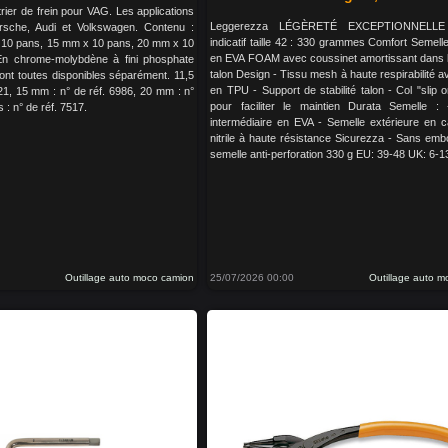
trier de frein pour VAG. Les applications
Leggerezza LÉGÈRETÉ EXCEPTIONNELLE
rsche, Audi et Volkswagen. Contenu :
indicatif taille 42 : 330 grammes Comfort Semelle
x 10 pans, 15 mm x 10 pans, 20 mm x 10
en EVA FOAM avec coussinet amortissant dans 
En chrome-molybdène à fini phosphate
talon Design - Tissu mesh à haute respirabilité a
sont toutes disponibles séparément. 11,5
en TPU - Support de stabilité talon - Col "slip on
21, 15 mm : n° de réf. 6986, 20 mm : n°
pour faciliter le maintien Durata Semelle :
 : n° de réf. 7517.
intermédiaire en EVA - Semelle extérieure en 
nitrile à haute résistance Sicurezza - Sans emb
semelle anti-perforation 330 g EU: 39-48 UK: 6-1
Outillage auto moco camion
25/07/2026 00:00
Outillage auto 