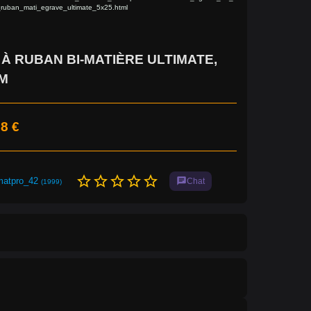
ruban_mati_egrave_ultimate_5x25.html
À RUBAN BI-MATIÈRE ULTIMATE,
M
8 €
star_border
star_border
star_border
star_border
star_border
matpro_42
chat
Chat
(1999)