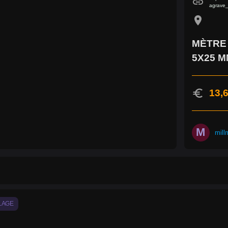
link
agrave_
location_on
MÈTRE 
5X25 M
euro
13,6
M
mill
LAGE