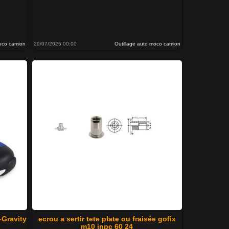
moco camion
29/07/2026 00:00
Outillage auto moco camion
-Gravity
ecrou a sertir tete plate ou fraisée gofix
m10 inpc 60 24