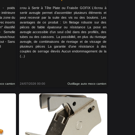
 - poids
crou à Sertir à Tête Plate ou Fraisée GOFIX L'écrou à
 intérieure
sertir aveugle permet d’assembler plusieurs éléments et
la zone du
peut recevoir par la suite des vis ou des boulons. Les
vec inserts
avantages de ce produit : Un filetage robuste sur des
" élastifié
pièces de faible épaisseur ou résistance La pose en
 - Semelle
aveugle accessible d’un seul côté dans des profilés, des
caoutchouc
tubes ou des caissons. La possibilité, en plus du rivetage
out - Sans
aveugle, de combinaisons de rivetage et de vissage de
3
plusieurs pièces La garantie d’une résistance à des
couples de serrage élevés Aucun endommagement de la
(...)
moco camion
24/07/2026 00:00
Outillage auto moco camion