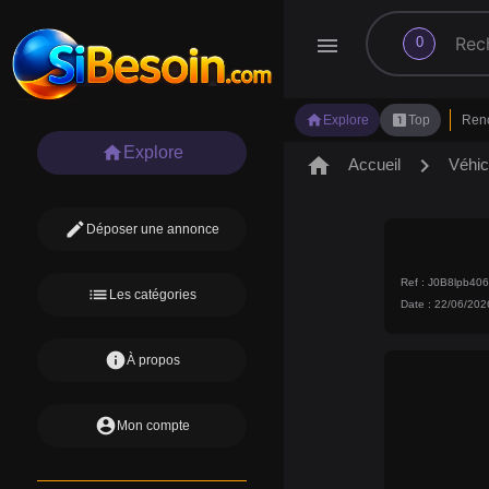
search
menu
0
home
looks_one
Explore
Top
Ren
home
Explore
home
chevron_right
Accueil
Véhic
edit
Déposer une annonce
Ref : J0B8lpb40
list
Les catégories
Date : 22/06/202
info
À propos
account_circle
Mon compte