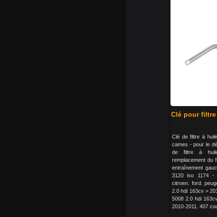
Clé pour filtr
Clé de filtre à hu
cames - pour le d
de filtre à huil
remplacement du fil
entraînement gauch
3120 iso 1174 - 
citroen. ford. peug
2.0 hdi 163cv > 201
5008 2.0 hdi 163c
2010-2011. 407 cou