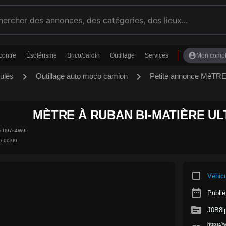
account_circle
contre
Ésotérisme
Brico/Jardin
Outillage
Services
Mon comp
chevron_right
chevron_right
ules
Outillage auto moco camion
Petite annonce MèT
MÈTRE À RUBAN BI-MATIÈRE UL
6iIU97s4W9P
6 00:00
crop_square
Véhic
date_range
Publié
source
J0B8l
https:/