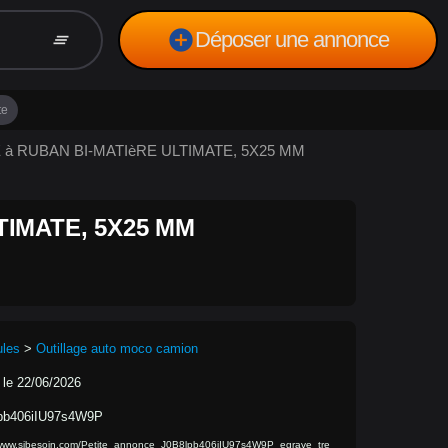
add_circle
Déposer une annonce
clear_all
te
RE à RUBAN BI-MATIèRE ULTIMATE, 5X25 MM
TIMATE, 5X25 MM
ules
>
Outillage auto moco camion
 le 22/06/2026
pb406iIU97s4W9P
/www.sibesoin.com/Petite_annonce_J0B8lpb406iIU97s4W9P_egrave_tre_