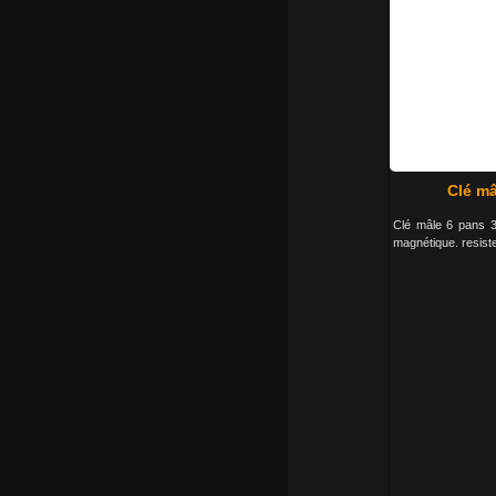
Clé mâ
Clé mâle 6 pans 33
magnétique. resiste