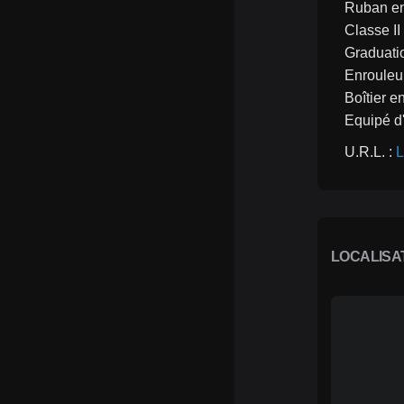
Ruban en 
Classe II
Graduatio
Enrouleur
Boîtier 
Equipé d'
U.R.L. : 
L
LOCALISA