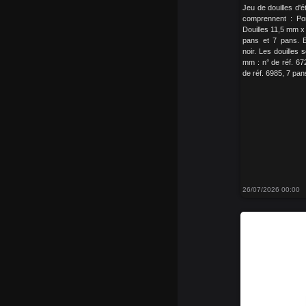
Jeu de douilles d'é
comprennent : Po
Douilles 11,5 mm 
pans et 7 pans. 
noir. Les douilles 
mm : n° de réf. 67
de réf. 6985, 7 pans
26/07/2026 00:00