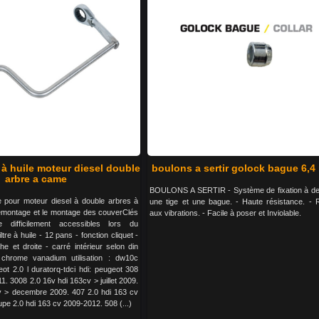
e à huile moteur diesel double
boulons a sertir golock bague 6,4
arbre a came
BOULONS A SERTIR - Système de fixation à de
ile pour moteur diesel à double arbres à
une tige et une bague. - Haute résistance. - 
émontage et le montage des couverClés
aux vibrations. - Facile à poser et Inviolable.
e difficilement accessibles lors du
tre à huile - 12 pans - fonction cliquet -
e et droite - carré intérieur selon din
chrome vanadium utilisation : dw10c
eot 2.0 l duratorq-tdci hdi: peugeot 308
1. 3008 2.0 16v hdi 163cv > juillet 2009.
v > decembre 2009. 407 2.0 hdi 163 cv
pe 2.0 hdi 163 cv 2009-2012. 508 (...)