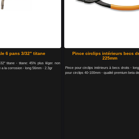
le 6 pans 3/32" titane
Pince circlips intérieurs becs d
225mm
2" titane - titane: 45% plus léger. non
Pince pour circlips intérieurs à becs droits - lo
 a la corrosion - long 56mm - 2.3gr
pour circlips 40-100mm - qualité premium beta d