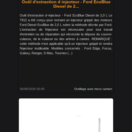
Outil d'extraction d injecteur - Ford EcoBlue
Diesel de 2...
Outil d'extraction d~injecteur - Ford EcoBlue Diesel de 2,0 L Le
7912 a été conçu pour extraire un injecteur grippé des moteurs
Ford Diesel EcoBlue de 2,0 L selon la méthode décrite par Ford.
L'extraction de l'injecteur est nécessaire pour tout travail
d'entretien ou de réparation qui nécessite la dépose du couvre-
culasse, de la culasse ou des arbres à cames. REMARQUE :
cette méthode n'est applicable qu'à un injecteur grippé et rendra
l'injecteur inutilisable. Modèles concernés : Ford Edge, Focus,
Galaxy, Ranger, S-Max, Tourneo (...)
30/06/2026 00:00
Outillage auto moco camion