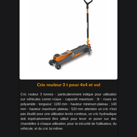
Cric rouleur 3 t pour 4x4 et vul
Cric rouleur 3 tonnes - particulierement indique pour utilisation
sur véhicules comm rciaux - capacité maximum : 3t - roues en
polyamide - longueur: 1180 mm - hauteur minimum plateau : 140
mm - hauteur maximum plateau : 520 mm attention un cric n'est
pas étudié pour une utilisation levée continue, un cric hydraulique
doit impérativement être utilisé pour lever et poser sur des
chandelles à chaque utilisation, pour la sécurité de l'utilisateur, du
véhicule, et du cric lui même.