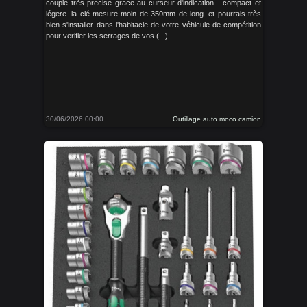
couple très precise grace au curseur d'indication - compact et
légere. la clé mesure moin de 350mm de long. et pourrais très
bien s'installer dans l'habitacle de votre véhicule de compétition
pour verifier les serrages de vos (...)
30/06/2026 00:00
Outillage auto moco camion