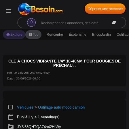
Déposer une annonce
menu
search
clear_all
0
home
looks_one
Explore
Top
Rencontre
Ésotérisme
Brico/Jardin
Outilla
CLÉ À CHOCS VIBRANTE 1/4" 10-40NM POUR BOUGIES DE
PRÉCHAU...
Ref : JY3l53QHTQA74n42HtWy
Date : 30/06/2026 00:00
crop_square
Véhicules
>
Outillage auto moco camion
date_range
Publié il y a 1 semaine(s)
source
JY3l53QHTQA74n42HtWy