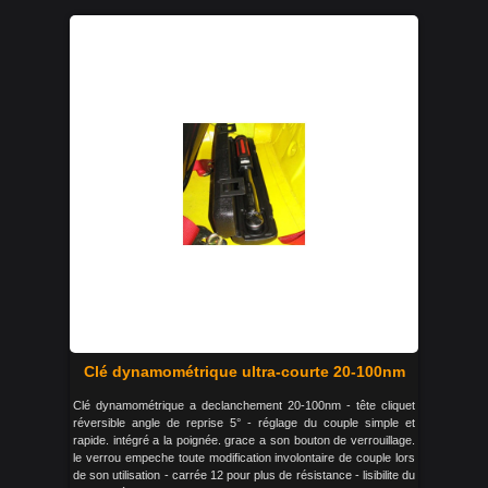
Clé dynamométrique ultra-courte 20-100nm
Clé dynamométrique a declanchement 20-100nm - tête cliquet
réversible angle de reprise 5° - réglage du couple simple et
rapide. intégré a la poignée. grace a son bouton de verrouillage.
le verrou empeche toute modification involontaire de couple lors
de son utilisation - carrée 12 pour plus de résistance - lisibilite du