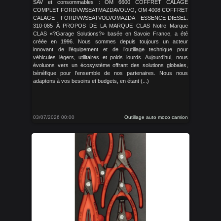
SAV et consommables : OM 6600 COFFRET CALAGE
COMPLET FORDVWSEATMAZDAVOLVO, OM 4008 COFFRET
CALAGE FORDVWSEATVOLVOMAZDA ESSENCE-DIESEL.
310-085 À PROPOS DE LA MARQUE CLAS Notre Marque
CLAS «?Garage Solutions?» basée en Savoie France, a été
créée en 1996. Nous sommes depuis toujours un acteur
innovant de l’équipement et de l’outillage technique pour
véhicules légers, utilitaires et poids lourds. Aujourd’hui, nous
évoluons vers un écosystème offrant des solutions globales,
bénéfique pour l’ensemble de nos partenaires. Nous nous
adaptons à vos besoins et budgets, en étant (...)
03/07/2026 00:00
Outillage auto moco camion