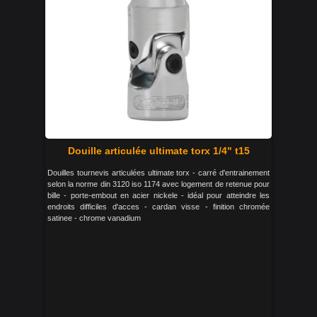
Douille articulée ultimate torx 1/4" t15
Douilles tournevis articulées ultimate torx - carré d'entrainement
selon la norme din 3120 iso 1174 avec logement de retenue pour
bille - porte-embout en acier nickele - idéal pour atteindre les
endroits difficiles d'acces - cardan visse - finition chromée
satinee - chrome vanadium