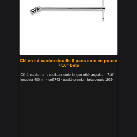
Clé en t à cardan douille 6 pans cote en pouce
7/16" beta
Clé à cardan en t coulisant série longue côté anglaise - 716" -
longueur 400mm - uni6743 - qualité premium beta depuis 1939