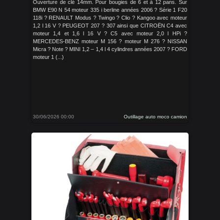
Ouverture de clé 14mm. Pour bougies de 6 et à 12 pans. Sur
BMW E90 N 54 moteur 335 i berline années 2006 ? Série 1 F20
118i ? RENAULT Modus ? Twingo ? Clio ? Kangoo avec moteur
1,2 l 16 V ? PEUGEOT 207 ? 307 ainsi que CITROËN C4 avec
moteur 1,4 et 1,6 l 16 V ? C5 avec moteur 2,0 l HPi ?
MERCEDES-BENZ moteur M 156 ? moteur M 276 ? NISSAN
Micra ? Note ? MINI 1,2 – 1,4 l 4 cylindres années 2007 ? FORD
moteur 1 (...)
30/06/2026 00:00
Outillage auto moco camion