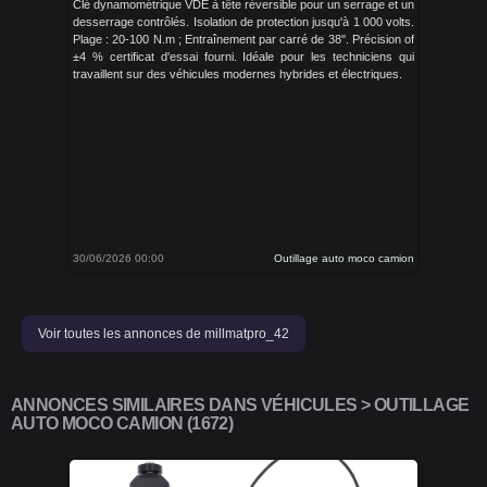
Clé dynamométrique VDE à tête réversible pour un serrage et un
desserrage contrôlés. Isolation de protection jusqu'à 1 000 volts.
Plage : 20-100 N.m ; Entraînement par carré de 38''. Précision of
±4 % certificat d'essai fourni. Idéale pour les techniciens qui
travaillent sur des véhicules modernes hybrides et électriques.
30/06/2026 00:00
Outillage auto moco camion
Voir toutes les annonces de millmatpro_42
ANNONCES SIMILAIRES DANS VÉHICULES > OUTILLAGE
AUTO MOCO CAMION (1672)