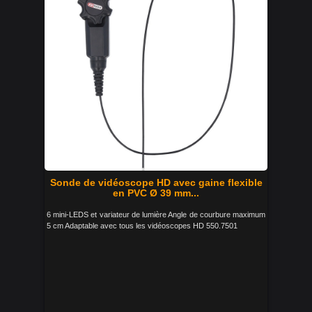
Sonde de vidéoscope HD avec gaine flexible
en PVC Ø 39 mm...
6 mini-LEDS et variateur de lumière Angle de courbure maximum
5 cm Adaptable avec tous les vidéoscopes HD 550.7501