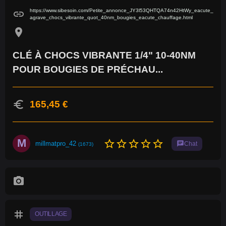
https://www.sibesoin.com/Petite_annonce_JY3l53QHTQA74n42HtWy_eacute_
link
agrave_chocs_vibrante_quot_40nm_bougies_eacute_chauffage.html
location_on
CLÉ À CHOCS VIBRANTE 1/4" 10-40NM
POUR BOUGIES DE PRÉCHAU...
euro
165,45 €
M
star_border
star_border
star_border
star_border
star_border
millmatpro_42
chat
Chat
(1673)
photo_camera
tag
OUTILLAGE