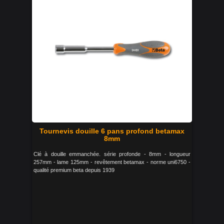
Tournevis douille 6 pans profond betamax
8mm
Clé à douille emmanchée. série profonde - 8mm - longueur
257mm - lame 125mm - revêtement betamax - norme uni6750 -
qualité premium beta depuis 1939