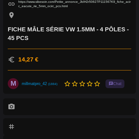
https://www.sibesoin.com/Petite_annonce_JbIH2r50627P111567K9_fiche_acir
link
c_eacute_rie_5mm_ocirc_pcs.html
location_on
FICHE MÂLE SÉRIE VW 1.5MM - 4 PÔLES -
45 PCS
euro
14,27 €
M
star_border
star_border
star_border
star_border
star_border
millmatpro_42
chat
Chat
(1884)
photo_camera
tag