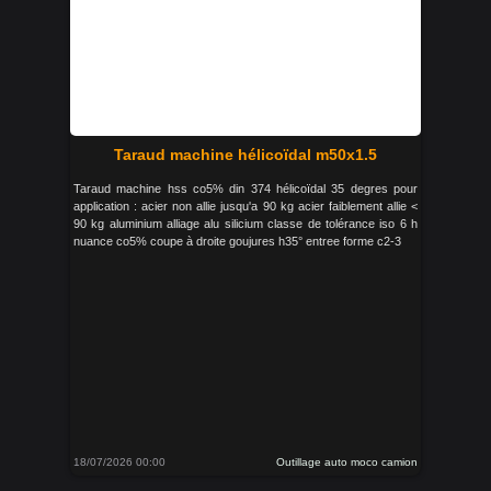
Taraud machine hélicoïdal m50x1.5
Taraud machine hss co5% din 374 hélicoïdal 35 degres pour
application : acier non allie jusqu'a 90 kg acier faiblement allie <
90 kg aluminium alliage alu silicium classe de tolérance iso 6 h
nuance co5% coupe à droite goujures h35° entree forme c2-3
18/07/2026 00:00
Outillage auto moco camion