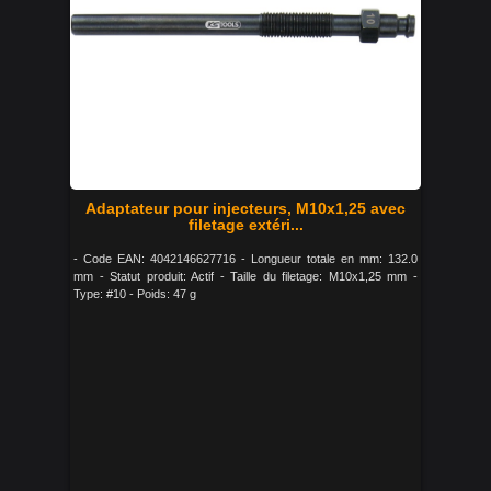
Adaptateur pour injecteurs, M10x1,25 avec
filetage extéri...
- Code EAN: 4042146627716 - Longueur totale en mm: 132.0
mm - Statut produit: Actif - Taille du filetage: M10x1,25 mm -
Type: #10 - Poids: 47 g