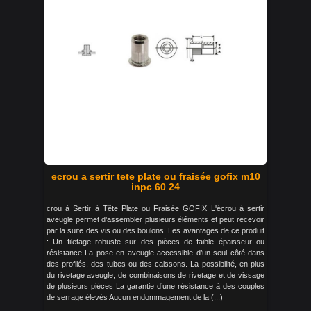
ecrou a sertir tete plate ou fraisée gofix m10
inpc 60 24
crou à Sertir à Tête Plate ou Fraisée GOFIX L'écrou à sertir
aveugle permet d’assembler plusieurs éléments et peut recevoir
par la suite des vis ou des boulons. Les avantages de ce produit
: Un filetage robuste sur des pièces de faible épaisseur ou
résistance La pose en aveugle accessible d’un seul côté dans
des profilés, des tubes ou des caissons. La possibilité, en plus
du rivetage aveugle, de combinaisons de rivetage et de vissage
de plusieurs pièces La garantie d’une résistance à des couples
de serrage élevés Aucun endommagement de la (...)