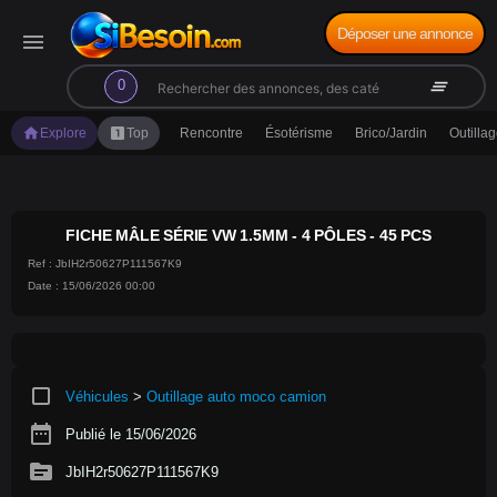
Déposer une annonce
menu
search
clear_all
0
home
looks_one
Explore
Top
Rencontre
Ésotérisme
Brico/Jardin
Outilla
FICHE MÂLE SÉRIE VW 1.5MM - 4 PÔLES - 45 PCS
Ref : JbIH2r50627P111567K9
Date : 15/06/2026 00:00
crop_square
Véhicules
>
Outillage auto moco camion
date_range
Publié le 15/06/2026
source
JbIH2r50627P111567K9