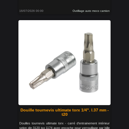
16/07/2026 00:00
Outillage auto moco camion
Douille tournevis ultimate torx 1/4". l.37 mm -
t20
Douilles tournevis ultimate torx - carré d'entrainement intérieur
selon din 3120 iso 1174 avec encoche pour verrouillage par bille