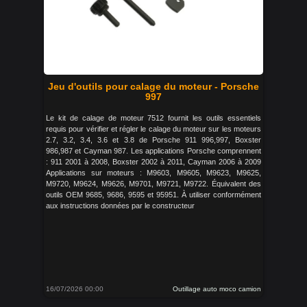
Jeu d'outils pour calage du moteur - Porsche
997
Le kit de calage de moteur 7512 fournit les outils essentiels
requis pour vérifier et régler le calage du moteur sur les moteurs
2.7, 3.2, 3.4, 3.6 et 3.8 de Porsche 911 996,997, Boxster
986,987 et Cayman 987. Les applications Porsche comprennent
: 911 2001 à 2008, Boxster 2002 à 2011, Cayman 2006 à 2009
Applications sur moteurs : M9603, M9605, M9623, M9625,
M9720, M9624, M9626, M9701, M9721, M9722. Équivalent des
outils OEM 9685, 9686, 9595 et 95951. À utiliser conformément
aux instructions données par le constructeur
16/07/2026 00:00
Outillage auto moco camion