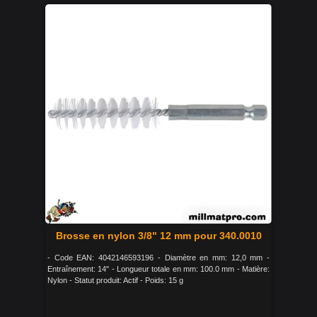
Brosse en nylon 3/8" 12 mm pour 340.0010
- Code EAN: 4042146593196 - Diamètre en mm: 12,0 mm -
Entraînement: 14" - Longueur totale en mm: 100.0 mm - Matière:
Nylon - Statut produit: Actif - Poids: 15 g