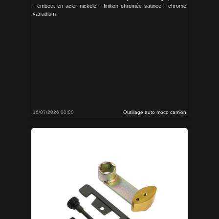
- embout en acier nickele - finition chromée satinee - chrome
vanadium
16/07/2026 00:00
Outillage auto moco camion