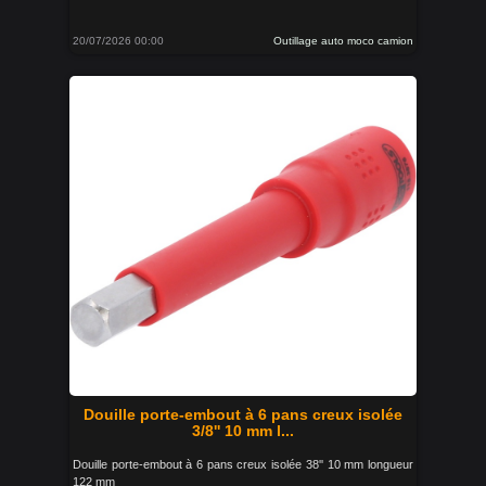
20/07/2026 00:00
Outillage auto moco camion
Douille porte-embout à 6 pans creux isolée
3/8'' 10 mm l...
Douille porte-embout à 6 pans creux isolée 38'' 10 mm longueur
122 mm