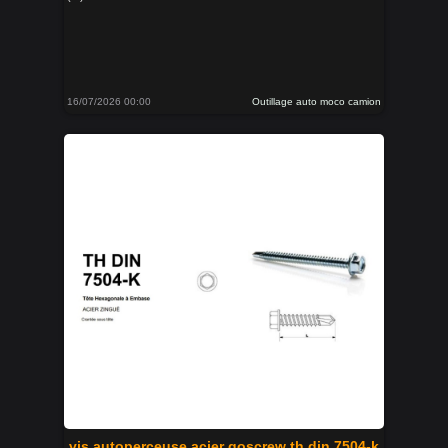
16/07/2026 00:00
Outillage auto moco camion
vis autoperceuse acier goscrew th din 7504-k