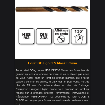
Foret GBX gold & black 3.2mm
Foret métal GBX, norme HSS DIN338 Marre des forets bas de
gamme qui cassent comme du verre, et vous n'avez pas envis
de vous ruiner dans un foret de grande marque, qui à force
cassera comme les autres, le GBX est fait pour vous. Fort de
plus de 25 ans d'expèrience dans le milieu de l'usinage,
l'entreprise Française Alpha coupe nous propose un foret qui
repose sur 3 grandes priorités Performance, Polyvalence et
Résistance. PERFORMANT La géométrie du foret GOLD &
BLACK est conçue pour fournir un maximum de rendement avec
(...)