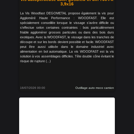
3,9x16
La Vis Woodfast DEGOMETAL propose également la vis pour
Aggloméré Haute Performance : WOODFAST. Elle est
spécialement conseillée lorsque le vissage s’avère difficile ou
s’effectue selon certaines contraintes : bois particulièrement
friable agglomérer grosses particules ou dans des bois durs
exotiques. Avec la WOODFAST, le vissage dans les tranches de
découpe et sur les bords devient possible et facile. WOODFAST
peut être aussi utilisée dans le domaine industriel avec
alimentation en bol automatique. La vis WOODFAST est la vis
solution à vos assemblages difficiles. Tête double cône évitant le
risque de rupture (...)
16/07/2026 00:00
Outillage auto moco camion