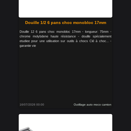
Douille 1/2 6 pans choc monobloc 17mm
Douille 12 6 pans choc monobloc 17mm - longueur: 75mm -
chrome molybdene haute résistance - douille spécialement
etudiee pour une utilisation sur outils à chocs Clé à choc... -
garantie vie
16/07/2026 00:00
Outillage auto moco camion