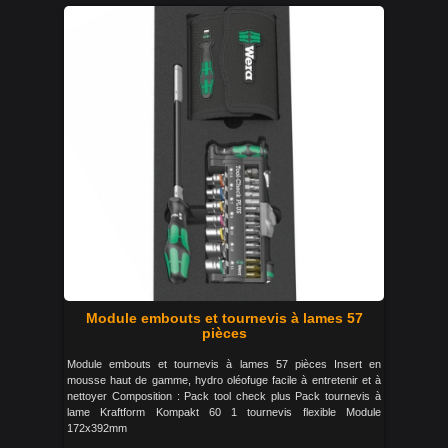
Module embouts et tournevis à lames 57
pièces
Module embouts et tournevis à lames 57 pièces Insert en
mousse haut de gamme, hydro oléofuge facile à entretenir et à
nettoyer Composition : Pack tool check plus Pack tournevis à
lame Kraftform Kompakt 60 1 tournevis flexible Module
172x392mm