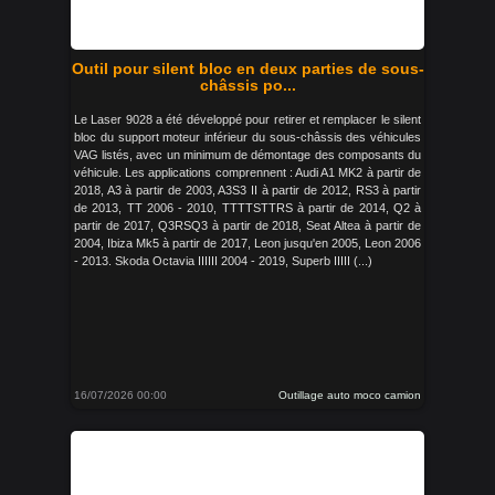
Outil pour silent bloc en deux parties de sous-
châssis po...
Le Laser 9028 a été développé pour retirer et remplacer le silent
bloc du support moteur inférieur du sous-châssis des véhicules
VAG listés, avec un minimum de démontage des composants du
véhicule. Les applications comprennent : Audi A1 MK2 à partir de
2018, A3 à partir de 2003, A3S3 II à partir de 2012, RS3 à partir
de 2013, TT 2006 - 2010, TTTTSTTRS à partir de 2014, Q2 à
partir de 2017, Q3RSQ3 à partir de 2018, Seat Altea à partir de
2004, Ibiza Mk5 à partir de 2017, Leon jusqu'en 2005, Leon 2006
- 2013. Skoda Octavia IIIIII 2004 - 2019, Superb IIIII (...)
16/07/2026 00:00
Outillage auto moco camion