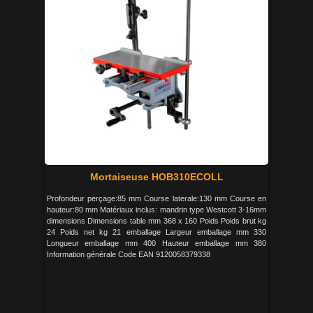
Mortaiseuse HOB310ECOLL
Profondeur perçage:85 mm Course laterale:130 mm Course en
hauteur:80 mm Matériaux inclus: mandrin type Westcott 3-16mm
dimensions Dimensions table mm 368 x 160 Poids Poids brut kg
24 Poids net kg 21 emballage Largeur emballage mm 330
Longueur emballage mm 400 Hauteur emballage mm 380
Information générale Code EAN 9120058379338