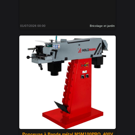
01/07/2026 00:00
Bricolage et jardin
Ponceuse à Bande métal MSM100PRO_400V