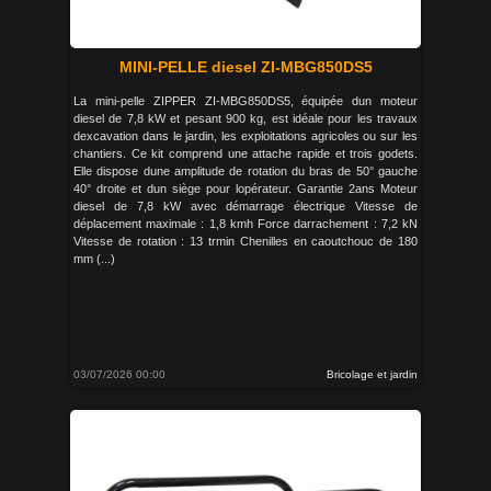
MINI-PELLE diesel ZI-MBG850DS5
La mini-pelle ZIPPER ZI-MBG850DS5, équipée dun moteur
diesel de 7,8 kW et pesant 900 kg, est idéale pour les travaux
dexcavation dans le jardin, les exploitations agricoles ou sur les
chantiers. Ce kit comprend une attache rapide et trois godets.
Elle dispose dune amplitude de rotation du bras de 50° gauche
40° droite et dun siège pour lopérateur. Garantie 2ans Moteur
diesel de 7,8 kW avec démarrage électrique Vitesse de
déplacement maximale : 1,8 kmh Force darrachement : 7,2 kN
Vitesse de rotation : 13 trmin Chenilles en caoutchouc de 180
mm (...)
03/07/2026 00:00
Bricolage et jardin