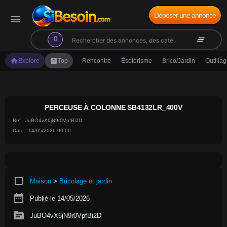
Déposer une annonce
menu
search
clear_all
0
home
looks_one
Explore
Top
Rencontre
Ésotérisme
Brico/Jardin
Outilla
PERCEUSE À COLONNE SB4132LR_400V
Ref : JuBO4vX6jN9r0VpfBi2D
Date : 14/05/2026 00:00
crop_square
Maison
>
Bricolage et jardin
date_range
Publié le 14/05/2026
source
JuBO4vX6jN9r0VpfBi2D