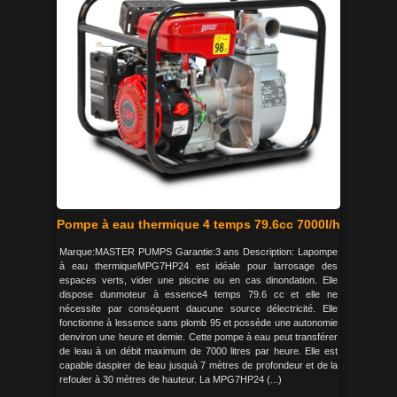
Pompe à eau thermique 4 temps 79.6cc 7000l/h
Marque:MASTER PUMPS Garantie:3 ans Description: Lapompe
à eau thermiqueMPG7HP24 est idéale pour larrosage des
espaces verts, vider une piscine ou en cas dinondation. Elle
dispose dunmoteur à essence4 temps 79.6 cc et elle ne
nécessite par conséquent daucune source délectricité. Elle
fonctionne à lessence sans plomb 95 et possède une autonomie
denviron une heure et demie. Cette pompe à eau peut transférer
de leau à un débit maximum de 7000 litres par heure. Elle est
capable daspirer de leau jusquà 7 mètres de profondeur et de la
refouler à 30 mètres de hauteur. La MPG7HP24 (...)