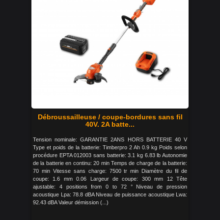
Débroussailleuse / coupe-bordures sans fil
40V. 2A batte...
Tension nominale: GARANTIE 2ANS HORS BATTERIE 40 V
Type et poids de la batterie: Timberpro 2 Ah 0.9 kg Poids selon
procédure EPTA 012003 sans batterie: 3.1 kg 6.83 lb Autonomie
de la batterie en continu: 20 min Temps de charge de la batterie:
70 min Vitesse sans charge: 7500 tr min Diamètre du fil de
coupe: 1.6 mm 0.06 Largeur de coupe: 300 mm 12 Tête
ajustable: 4 positions from 0 to 72 ° Niveau de pression
acoustique Lpa: 78.8 dBA Niveau de puissance acoustique Lwa:
92.43 dBA Valeur démission (...)