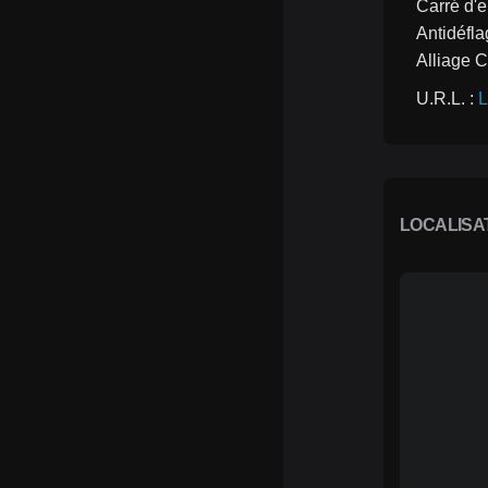
Carré d'e
Antidéfla
Alliage C
U.R.L. : 
L
LOCALISA