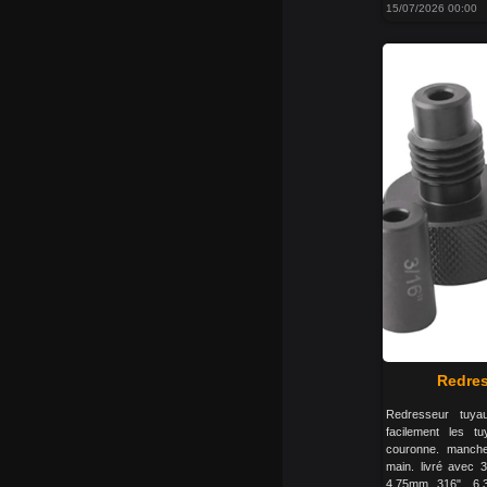
15/07/2026 00:00
Redres
Redresseur tuya
facilement les t
couronne. manche
main. livré avec 3
4.75mm 316", 6