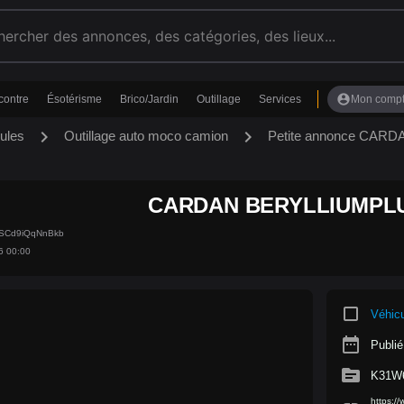
account_circle
contre
Ésotérisme
Brico/Jardin
Outillage
Services
Mon comp
chevron_right
chevron_right
ules
Outillage auto moco camion
Petite annonce CA
CARDAN BERYLLIUMPL
XSCd9iQqNnBkb
6 00:00
crop_square
Véhic
date_range
Publié
source
K31W
https: