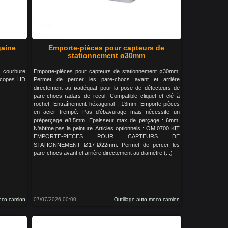
gaine
Emporte-pièces pour capteurs de
stationnement ø30mm
e courbure
Emporte-pièces pour capteurs de stationnement ø30mm.
scopes HD
Permet de percer les pare-chocs avant et arrière
directement au øadéquat pour la pose de détecteurs de
pare-chocs radars de recul. Compatible cliquet et clé à
rochet. Entraînement héxagonal : 13mm. Emporte-pièces
en acier trempé. Pas d'ébavurage mais nécessite un
préperçage ø8.5mm. Epaisseur max de perçage : 6mm.
N'abîme pas la peinture. Articles optionnels : OM 0700 KIT
EMPORTE-PIECES POUR CAPTEURS DE
STATIONNEMENT Ø17-Ø22mm. Permet de percer les
pare-chocs avant et arrière directement au diamètre (...)
moco camion
07/07/2026 00:00
Outillage auto moco camion