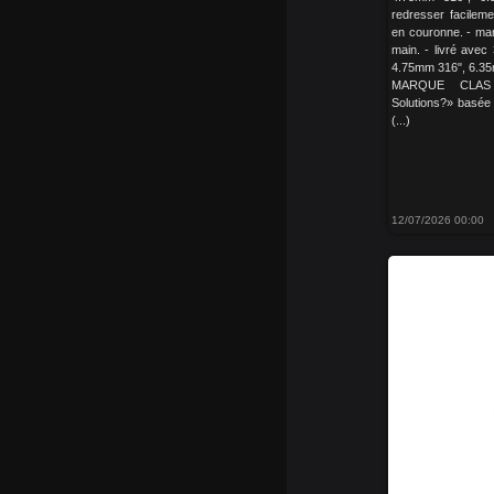
redresser facileme
en couronne. - man
main. - livré avec
4.75mm 316", 6.3
MARQUE CLAS 
Solutions?» basée
(...)
12/07/2026 00:00