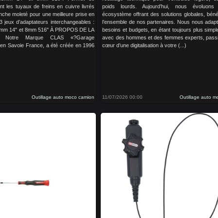
nt les tuyaux de freins en cuivre livrés
poids lourds. Aujourd’hui, nous évoluon
che moleté pour une meilleure prise en
écosystème offrant des solutions globales, béné
 3 jeux d’adaptateurs interchangeables :
l’ensemble de nos partenaires. Nous nous adap
5mm 14" et 8mm 516" À PROPOS DE LA
besoins et budgets, en étant toujours plus simple
Notre Marque CLAS «?Garage
avec des hommes et des femmes experts, pass
 en Savoie France, a été créée en 1996
cœur d’une digitalisation à votre (...)
Outillage auto moco camion
11/07/2026 00:00
Outillage auto 