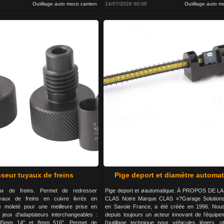
Outillage auto moco camion
14/07/2026 00:00
Outillage auto 
seur tuyaux de freins
Pige deport et diamètre automa
ux de freins. Permet de redresser
Pige deport et øautomatique. À PROPOS DE 
uyaux de freins en cuivre livrés en
CLAS Notre Marque CLAS «?Garage Solution
 moleté pour une meilleure prise en
en Savoie France, a été créée en 1996. No
 jeux d'adaptateurs interchangeables :
depuis toujours un acteur innovant de l’équipe
.35mm 14" et 8mm 516". Permet de
l’outillage technique pour véhicules légers, uti