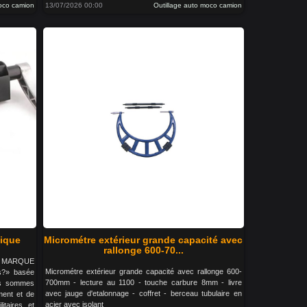
moco camion
13/07/2026 00:00
Outillage auto moco camion
tique
Micrométre extérieur grande capacité avec
rallonge 600-70...
LA MARQUE
Micrométre extérieur grande capacité avec rallonge 600-
s?» basée
700mm - lecture au 1100 - touche carbure 8mm - livre
us sommes
avec jauge d'etalonnage - coffret - berceau tubulaire en
ment et de
acier avec isolant
litaires et