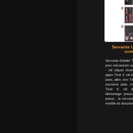
Servante U
comp
Servante d'atelier 7
pour mécanicien aut
- clé cliquet réver
pipes Tiroir 3: cl
pans, allen, torx Ti
tournevis plats, c
Tiroir 6: clé d
démontage pneus
pneus... la servante
modèle de desserte d