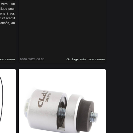
s vers un
fique pour
tons à vos
 et réactif
ionnés, au
moco camion
10/07/2026 00:00
Outillage auto moco camion