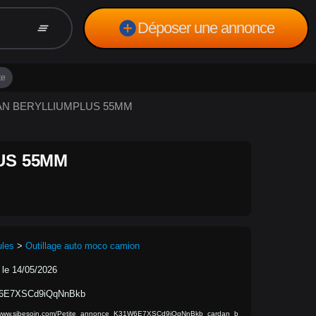
add_circle
Déposer une annonce
clear_all
te
RDAN BERYLLIUMPLUS 55MM
US 55MM
ules
>
Outillage auto moco camion
 le 14/05/2026
6E7XSCd9iQqNnBkb
//www.sibesoin.com/Petite_annonce_K31W6E7XSCd9iQqNnBkb_cardan_b