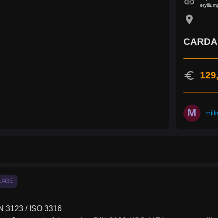
link
erylliu
location_on
CARDA
euro
129
M
mill
LAGE
N 3123 / ISO 3316