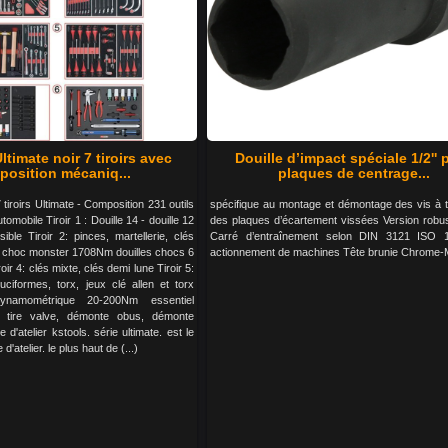
ltimate noir 7 tiroirs avec
Douille d’impact spéciale 1/2'' 
osition mécaniq...
plaques de centrage...
 tiroirs Ultimate - Composition 231 outils
spécifique au montage et démontage des vis à t
omobile Tiroir 1 : Douille 14 - douille 12
des plaques d’écartement vissées Version robu
sible Tiroir 2: pinces, martellerie, clés
Carré d’entraînement selon DIN 3121 ISO 
é à choc monster 1708Nm douilles chocs 6
actionnement de machines Tête brunie Chrome
roir 4: clés mixte, clés demi lune Tiroir 5:
ruciformes, torx, jeux clé allen et torx
ynamométrique 20-200Nm essentiel
 tire valve, démonte obus, démonte
 d'atelier kstools. série ultimate. est le
'atelier. le plus haut de (...)