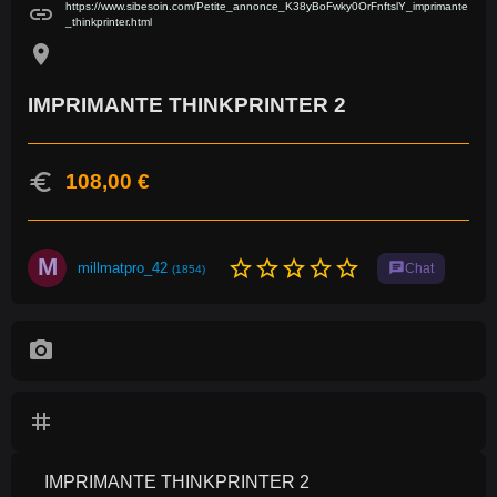
https://www.sibesoin.com/Petite_annonce_K38yBoFwky0OrFnftslY_imprimante
link
_thinkprinter.html
location_on
IMPRIMANTE THINKPRINTER 2
euro
108,00 €
M
star_border
star_border
star_border
star_border
star_border
millmatpro_42
chat
Chat
(1854)
photo_camera
tag
IMPRIMANTE THINKPRINTER 2