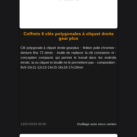
Coffrets 6 clés polygonales à cliquet droite
gear plus
Clé polygonale à cliquet droite gearplus - finition polie chromee -
denture fine 72 dents - inutile de replacer la clé constamm nt -
conception compacte qui permet le travail dans les endroits
etroits. la ou cliquet et douille ne le permettent pas - composition :
8x9-10x11-12x13-14x15-16x18-17x19mm
13/07/2026 00:00
Outillage auto moco camion