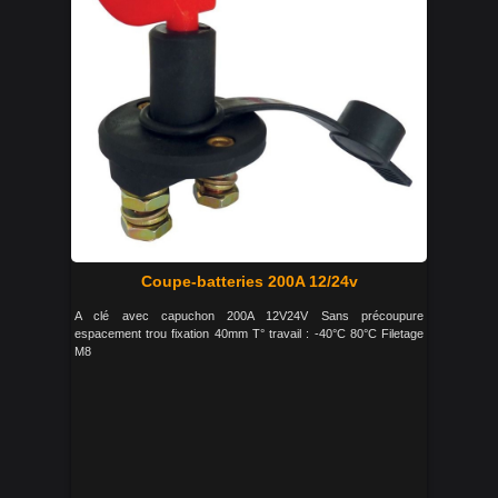
Coupe-batteries 200A 12/24v
A clé avec capuchon 200A 12V24V Sans précoupure
espacement trou fixation 40mm T° travail : -40°C 80°C Filetage
M8