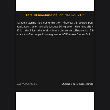
Taraud machine hélicoïdal m50x1.5
Taraud machine hss co5% din 374 hélicoïdal 35 degres pour
application : acier non allie jusqu'a 90 kg acier faiblement allie <
90 kg aluminium alliage alu silicium classe de tolérance iso 6 h
nuance co5% coupe à droite goujures h35° entree forme c2-3
18/07/2026 00:00
Outillage auto moco camion