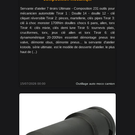
Servante d'atelier 7 tiroirs Ultimate - Composition 231 outils pour
mécanicien automobile Tiroir 1 : Douille 14 - douille 12 - clé
cliquet réversible Tiroir 2: pinces, martellerie, clés pipes Tiroir 3:
clé à choc monster 1708Nm douilles chocs 6 pans, allen, torx
Tiroir 4: clés mixte, clés demi lune Tiroir 5: tournevis plats,
cruciformes, torx, jeux clé allen et torx Tiroir 6: clé
dynamométrique 20-200Nm essentiel démontage pneus tire
valve, démonte obus, démonte pneus... la servante d'atelier
kstools. série ultimate. est le modèle de desserte d'atelier. le plus
haut de (...)
15/07/2026 00:00
Outillage auto moco camion