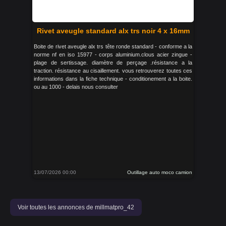
Rivet aveugle standard alx trs noir 4 x 16mm
Boite de rivet aveugle alx trs tête ronde standard - conforme a la
norme nf en iso 15977 - corps aluminium.clous acier zingue -
plage de sertissage. diamètre de perçage .résistance a la
traction. résistance au cisaillement. vous retrouverez toutes ces
informations dans la fiche technique - conditionement a la boite.
ou au 1000 - delais nous consulter
13/07/2026 00:00
Outillage auto moco camion
Voir toutes les annonces de millmatpro_42