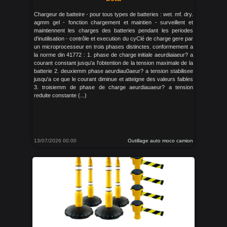
Chargeur de batteire - pour tous types de batteries : wet. mf. dry.
agmm gel - fonction chargement et maintien - surveillent et
maintiennent les charges des batteries pendant les periodes
d'inutilisation - contrôle et execution du cyClé de charge gere par
un microprocesseur en trois phases distinctes. conformement a
la norme din 41772 : 1. phase de charge initiale aeurdiaiaeur? a
courant constant jusqu'a l'obtention de la tension maximale de la
batterie 2. deuxiemm phase aeurdiau0aeur? a tension stabilisee
jusqu'a ce que le courant diminue et atteigne des valeurs faibles
3. troisiemm de phase de charge aeurdiauaeur? a tension
reduite constante (...)
13/07/2026 00:00
Outillage auto moco camion