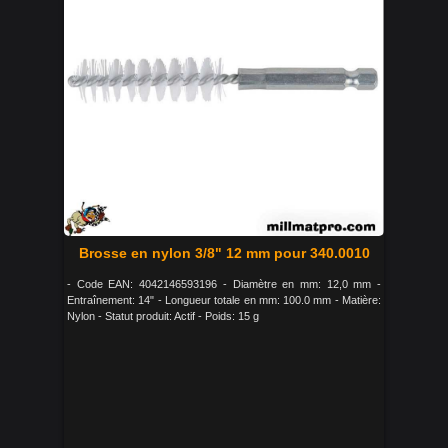
Brosse en nylon 3/8" 12 mm pour 340.0010
- Code EAN: 4042146593196 - Diamètre en mm: 12,0 mm -
Entraînement: 14" - Longueur totale en mm: 100.0 mm - Matière:
Nylon - Statut produit: Actif - Poids: 15 g