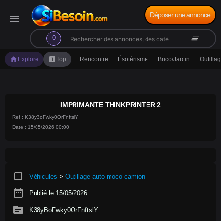
Déposer une annonce
menu
search
clear_all
0
home
looks_one
Explore
Top
Rencontre
Ésotérisme
Brico/Jardin
Outilla
IMPRIMANTE THINKPRINTER 2
Ref : K38yBoFwky0OrFnftslY
Date : 15/05/2026 00:00
crop_square
Véhicules
>
Outillage auto moco camion
date_range
Publié le 15/05/2026
source
K38yBoFwky0OrFnftslY