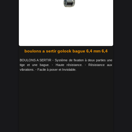
boulons a sertir golock bague 6,4 mm 6,4
BOULONS A SERTIR - Système de fixation à deux parties une
tige et une bague. - Haute résistance. - Résistance aux
vibrations. - Facile à poser et Inviolable.