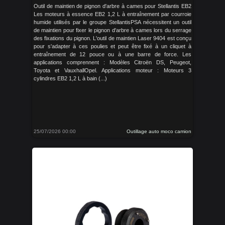
Outil de maintien de pignon d'arbre à cames pour Stellantis EB2
Les moteurs à essence EB2 1,2 L à entraînement par courroie
humide utilisés par le groupe StellantisPSA nécessitent un outil
de maintien pour fixer le pignon d'arbre à cames lors du serrage
des fixations du pignon. L'outil de maintien Laser 9404 est conçu
pour s'adapter à ces poulies et peut être fixé à un cliquet à
entraînement de 12 pouce ou à une barre de force. Les
applications comprennent : Modèles Citroën DS, Peugeot,
Toyota et VauxhallOpel. Applications moteur : Moteurs 3
cylindres EB2 1,2 L à bain (...)
25/07/2026 00:00
Outillage auto moco camion