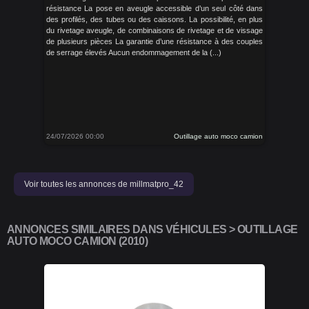
résistance La pose en aveugle accessible d’un seul côté dans
des profilés, des tubes ou des caissons. La possibilité, en plus
du rivetage aveugle, de combinaisons de rivetage et de vissage
de plusieurs pièces La garantie d’une résistance à des couples
de serrage élevés Aucun endommagement de la (...)
24/07/2026 00:00
Outillage auto moco camion
Voir toutes les annonces de millmatpro_42
ANNONCES SIMILAIRES DANS VÉHICULES > OUTILLAGE
AUTO MOCO CAMION (2010)