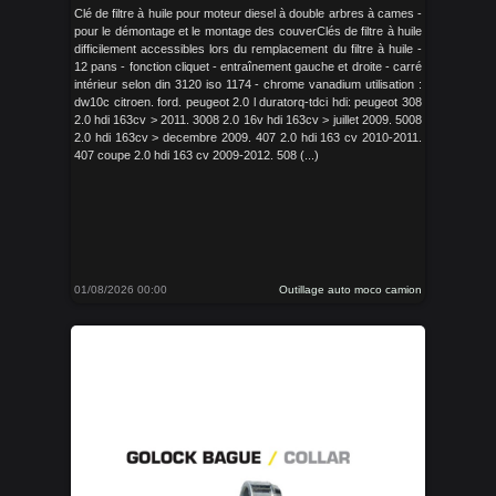
Clé de filtre à huile pour moteur diesel à double arbres à cames -
pour le démontage et le montage des couverClés de filtre à huile
difficilement accessibles lors du remplacement du filtre à huile -
12 pans - fonction cliquet - entraînement gauche et droite - carré
intérieur selon din 3120 iso 1174 - chrome vanadium utilisation :
dw10c citroen. ford. peugeot 2.0 l duratorq-tdci hdi: peugeot 308
2.0 hdi 163cv > 2011. 3008 2.0 16v hdi 163cv > juillet 2009. 5008
2.0 hdi 163cv > decembre 2009. 407 2.0 hdi 163 cv 2010-2011.
407 coupe 2.0 hdi 163 cv 2009-2012. 508 (...)
01/08/2026 00:00
Outillage auto moco camion