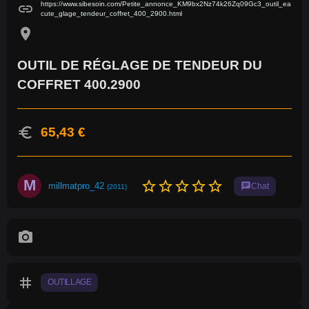
https://www.sibesoin.com/Petite_annonce_KM9bx2Nz74k26Zq09Gc3_outil_ea
link
cute_glage_tendeur_coffret_400_2900.html
location_on
OUTIL DE RÉGLAGE DE TENDEUR DU
COFFRET 400.2900
euro
65,43 €
M
star_border
star_border
star_border
star_border
star_border
millmatpro_42
chat
Chat
(2011)
photo_camera
tag
OUTILLAGE