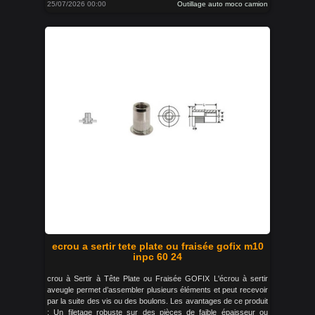
25/07/2026 00:00
Outillage auto moco camion
ecrou a sertir tete plate ou fraisée gofix m10
inpc 60 24
crou à Sertir à Tête Plate ou Fraisée GOFIX L'écrou à sertir
aveugle permet d’assembler plusieurs éléments et peut recevoir
par la suite des vis ou des boulons. Les avantages de ce produit
: Un filetage robuste sur des pièces de faible épaisseur ou