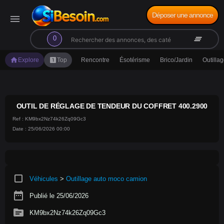
Déposer une annonce
menu
search
clear_all
0
home
looks_one
Explore
Top
Rencontre
Ésotérisme
Brico/Jardin
Outilla
OUTIL DE RÉGLAGE DE TENDEUR DU COFFRET 400.2900
Ref : KM9bx2Nz74k26Zq09Gc3
Date : 25/06/2026 00:00
crop_square
Véhicules
>
Outillage auto moco camion
date_range
Publié le 25/06/2026
source
KM9bx2Nz74k26Zq09Gc3