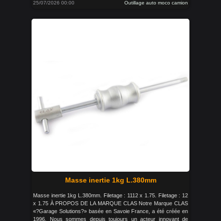
25/07/2026 00:00
Outillage auto moco camion
Masse inertie 1kg L.380mm
Masse inertie 1kg L.380mm. Filetage : 1112 x 1.75. Filetage : 12
x 1.75 À PROPOS DE LA MARQUE CLAS Notre Marque CLAS
«?Garage Solutions?» basée en Savoie France, a été créée en
1996. Nous sommes depuis toujours un acteur innovant de