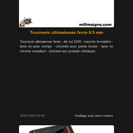
Tournevis ultimatemax fente 6.5 mm
Tournevis ultimatemax fente - din iso 5265 - manche bi-matière -
lame en acier trempe - chromée avec pointe brunie - lame en
chrome vanadium - résistant aux produits chimiques
25/07/2026 00:00
Outillage auto moco camion