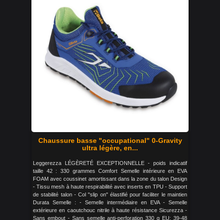
Chaussure basse "occupational" 0-Gravity
ultra légère, en...
Leggerezza LÉGÈRETÉ EXCEPTIONNELLE - poids indicatif
taille 42 : 330 grammes Comfort Semelle intérieure en EVA
FOAM avec coussinet amortissant dans la zone du talon Design
- Tissu mesh à haute respirabilité avec inserts en TPU - Support
de stabilité talon - Col "slip on" élastifié pour faciliter le maintien
Durata Semelle : - Semelle intermédiaire en EVA - Semelle
extérieure en caoutchouc nitrile à haute résistance Sicurezza -
Sans embout - Sans semelle anti-perforation 330 g EU: 39-48