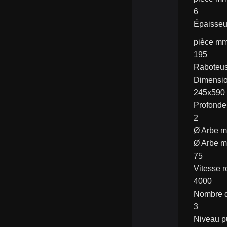
6
Épaisseu
pièce m
195
Raboteu
Dimensio
245x590
Profonde
2
Ø Arbe 
Ø Arbe 
75
Vitesse r
4000
Nombre d
3
Niveau p