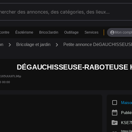
account_circle
contre
Ésotérisme
Brico/Jardin
Outillage
Services
Mon comp
chevron_right
chevron_right
on
Bricolage et jardin
Petite annonce DéGAUCHISSE
DÉGAUCHISSEUSE-RABOTEUSE 
C165UUUl7L96p
6 00:00
crop_square
Maiso
date_range
Publié
source
KSE7
https: