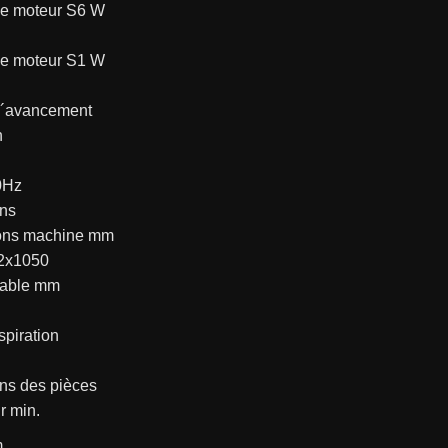
e moteur S6 W
e moteur S1 W
d´avancement
n
0Hz
ns
ons machine mm
2x1050
table mm
spiration
ns des pièces
r min.
m