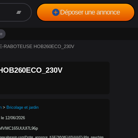
add_circle
Déposer une annonce
clear_all
te
USE-RABOTEUSE HOB260ECO_230V
HOB260ECO_230V
n
>
Bricolage et jardin
 le 12/06/2026
MVMC165UUUl7L96p
//www.sibesoin.com/Petite_annonce_KSE7MVMC165UUUl7L96p_gauchiss