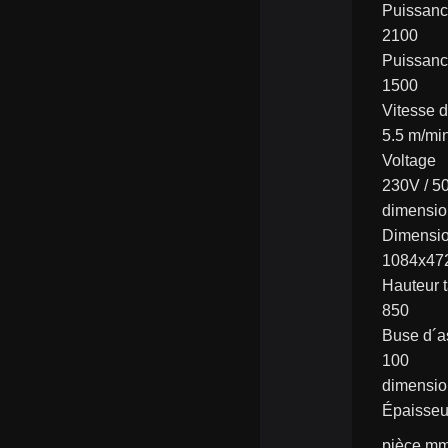
Puissanc
2100
Puissanc
1500
Vitesse 
5.5 m/mi
Voltage
230V / 5
dimensio
Dimensi
1084x47
Hauteur 
850
Buse d´a
100
dimensio
Épaisseu
pièce m