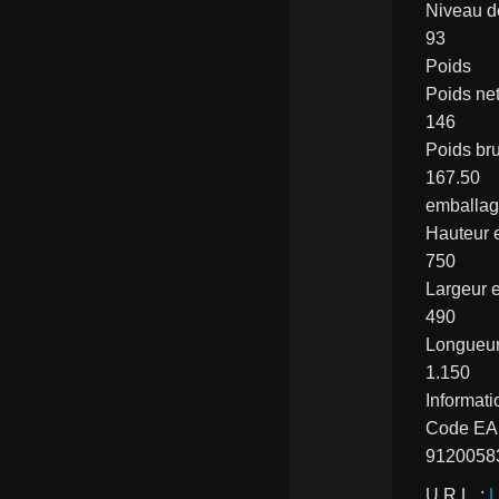
Niveau d
93
Poids
Poids net
146
Poids bru
167.50
emballa
Hauteur
750
Largeur 
490
Longueu
1.150
Informati
Code E
9120058
U.R.L. : 
L