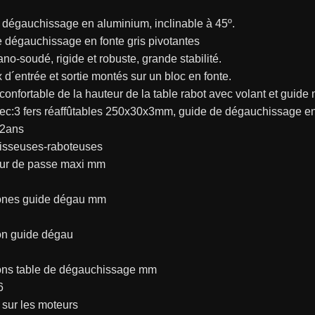
 dégauchissage en aluminium, inclinable à 45º.
 dégauchissage en fonte gris pivotantes
no-soudé, rigide et robuste, grande stabilité.
d´entrée et sortie montés sur un bloc en fonte.
onfortable de la hauteur de la table rabot avec volant et guide m
ec:3 fers réaffûtables 250x30x3mm, guide de dégauchissage en 
 2ans
sseuses-raboteuses
ur de passe maxi mm
ones guide dégau mm
son guide dégau
ns table de dégauchissage mm
6
sur les moteurs