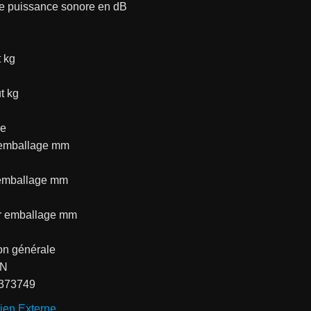
e puissance sonore en dB
 kg
t kg
ge
 emballage mm
emballage mm
r emballage mm
on générale
AN
373749
ien Externe