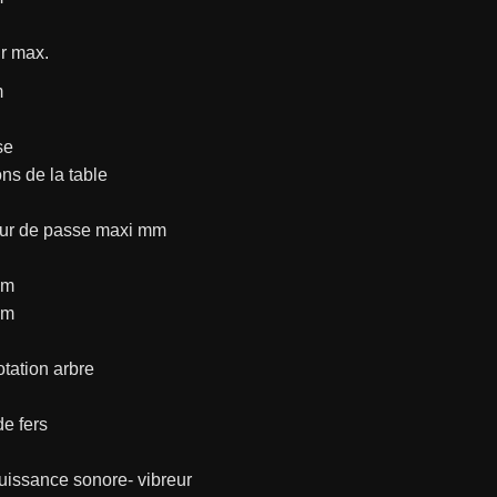
r max.
m
se
ns de la table
ur de passe maxi mm
mm
mm
otation arbre
e fers
uissance sonore- vibreur