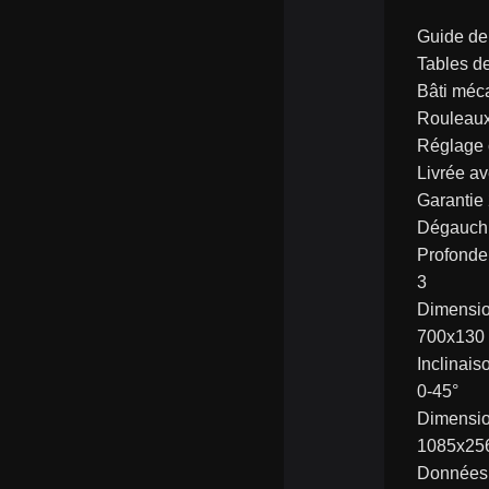
Guide de
Tables de
Bâti méca
Rouleaux 
Réglage c
Livrée av
Garantie
Dégauchi
Profonde
3
Dimensi
700x130
Inclinai
0-45°
Dimensio
1085x25
Données 