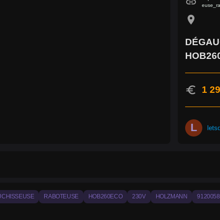
link
euse_r
location_on
DÉGAU
HOB26
euro
1 29
L
lets
UCHISSEUSE
RABOTEUSE
HOB260ECO
230V
HOLZMANN
9120058