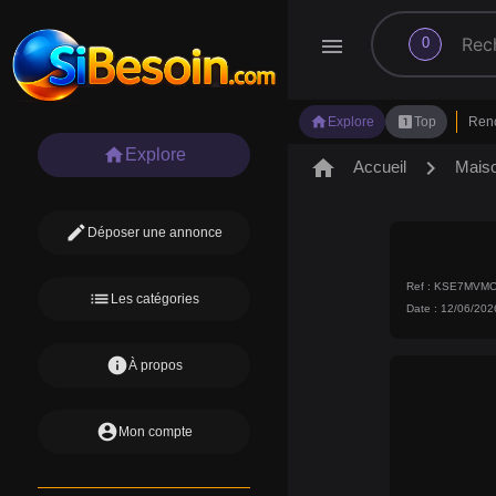
search
menu
0
home
looks_one
Explore
Top
Ren
home
Explore
home
chevron_right
Accueil
Mais
edit
Déposer une annonce
Ref : KSE7MVM
list
Les catégories
Date : 12/06/202
info
À propos
account_circle
Mon compte