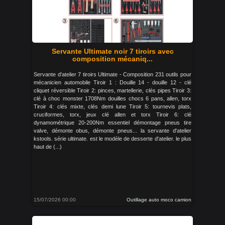
Servante Ultimate noir 7 tiroirs avec
composition mécaniq...
Servante d'atelier 7 tiroirs Ultimate - Composition 231 outils pour
mécanicien automobile Tiroir 1 : Douille 14 - douille 12 - clé
cliquet réversible Tiroir 2: pinces, martellerie, clés pipes Tiroir 3:
clé à choc monster 1708Nm douilles chocs 6 pans, allen, torx
Tiroir 4: clés mixte, clés demi lune Tiroir 5: tournevis plats,
cruciformes, torx, jeux clé allen et torx Tiroir 6: clé
dynamométrique 20-200Nm essentiel démontage pneus tire
valve, démonte obus, démonte pneus... la servante d'atelier
kstools. série ultimate. est le modèle de desserte d'atelier. le plus
haut de (...)
15/07/2026 00:00
Outillage auto moco camion