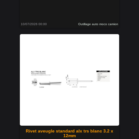
10/07/2026 00:00
Outillage auto moco camion
Rivet aveugle standard alx trs blanc 3.2 x
12mm