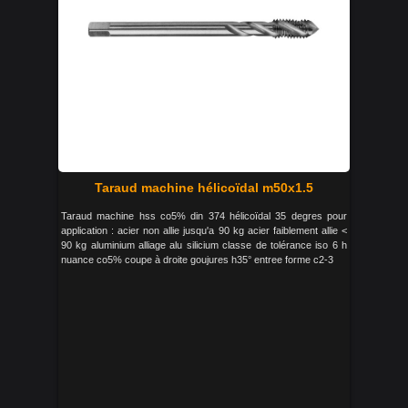
Taraud machine hélicoïdal m50x1.5
Taraud machine hss co5% din 374 hélicoïdal 35 degres pour
application : acier non allie jusqu'a 90 kg acier faiblement allie <
90 kg aluminium alliage alu silicium classe de tolérance iso 6 h
nuance co5% coupe à droite goujures h35° entree forme c2-3