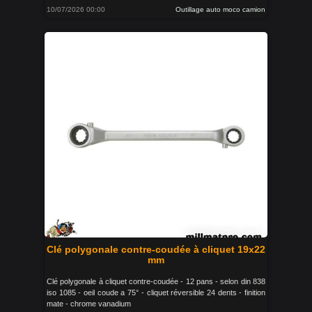
10/07/2026 00:00
Outillage auto moco camion
Clé polygonale contre-coudée à cliquet 19x22
mm
Clé polygonale à cliquet contre-coudée - 12 pans - selon din 838
iso 1085 - oeil coude a 75° - cliquet réversible 24 dents - finition
mate - chrome vanadium