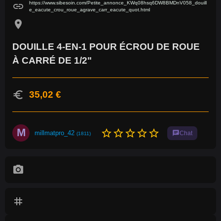
https://www.sibesoin.com/Petite_annonce_KWq08hsq6DW8BMDnV058_douill
link
e_eacute_crou_roue_agrave_carr_eacute_quot.html
location_on
DOUILLE 4-EN-1 POUR ÉCROU DE ROUE
À CARRÉ DE 1/2"
euro
35,02 €
M
star_border
star_border
star_border
star_border
star_border
millmatpro_42
chat
Chat
(1811)
photo_camera
tag