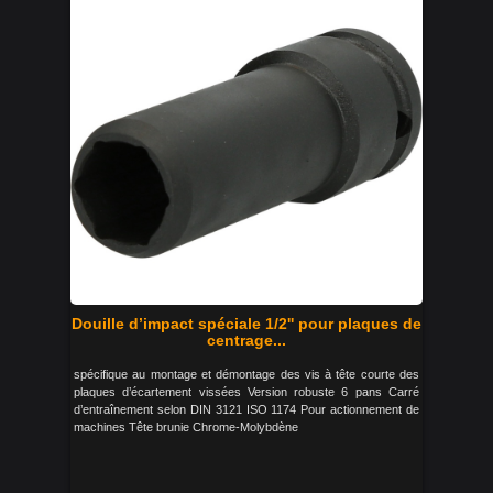
Douille d’impact spéciale 1/2'' pour plaques de
centrage...
spécifique au montage et démontage des vis à tête courte des
plaques d’écartement vissées Version robuste 6 pans Carré
d’entraînement selon DIN 3121 ISO 1174 Pour actionnement de
machines Tête brunie Chrome-Molybdène