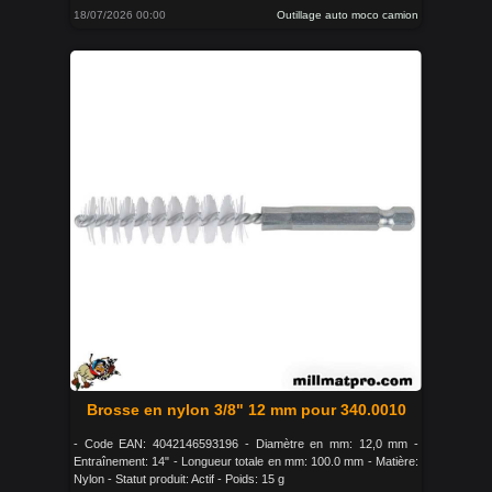
18/07/2026 00:00
Outillage auto moco camion
Brosse en nylon 3/8" 12 mm pour 340.0010
- Code EAN: 4042146593196 - Diamètre en mm: 12,0 mm -
Entraînement: 14" - Longueur totale en mm: 100.0 mm - Matière:
Nylon - Statut produit: Actif - Poids: 15 g