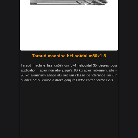
Taraud machine hélicoïdal m50x1.5
Taraud machine hss co5% din 374 hélicoïdal 35 degres pour
application : acier non allie jusqu'a 90 kg acier faiblement allie <
90 kg aluminium alliage alu silicium classe de tolérance iso 6 h
nuance co5% coupe à droite goujures h35° entree forme c2-3