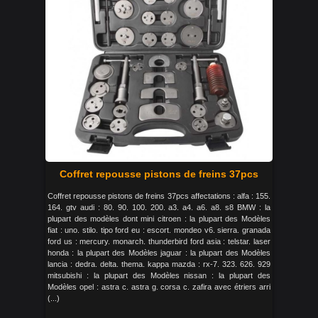
Coffret repousse pistons de freins 37pcs
Coffret repousse pistons de freins 37pcs affectations : alfa : 155.
164. gtv audi : 80. 90. 100. 200. a3. a4. a6. a8. s8 BMW : la
plupart des modèles dont mini citroen : la plupart des Modèles
fiat : uno. stilo. tipo ford eu : escort. mondeo v6. sierra. granada
ford us : mercury. monarch. thunderbird ford asia : telstar. laser
honda : la plupart des Modèles jaguar : la plupart des Modèles
lancia : dedra. delta. thema. kappa mazda : rx-7. 323. 626. 929
mitsubishi : la plupart des Modèles nissan : la plupart des
Modèles opel : astra c. astra g. corsa c. zafira avec étriers arri
(...)