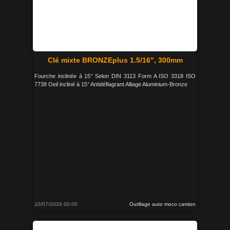
Clé mixte BRONZEplus 1.5/16", 300mm
Fourche inclinée à 15° Selon DIN 3113 Form A ISO 3318 ISO
7738 Oeil incliné à 15° Antidéflagrant Alliage Aluminium-Bronze
10/07/2026 00:00
Outillage auto moco camion