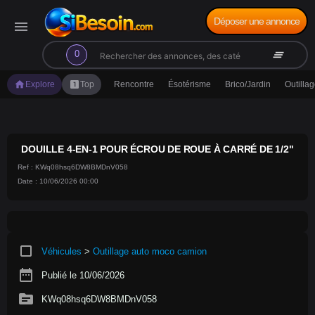
Déposer une annonce
menu
search
clear_all
0
home
looks_one
Explore
Top
Rencontre
Ésotérisme
Brico/Jardin
Outilla
DOUILLE 4-EN-1 POUR ÉCROU DE ROUE À CARRÉ DE 1/2"
Ref : KWq08hsq6DW8BMDnV058
Date : 10/06/2026 00:00
crop_square
Véhicules
>
Outillage auto moco camion
date_range
Publié le 10/06/2026
source
KWq08hsq6DW8BMDnV058