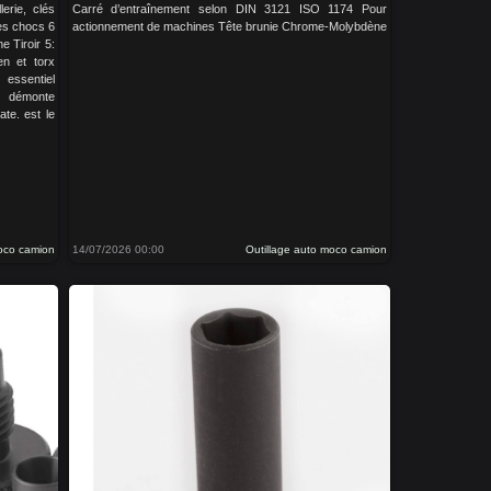
lerie, clés
Carré d’entraînement selon DIN 3121 ISO 1174 Pour
les chocs 6
actionnement de machines Tête brunie Chrome-Molybdène
ne Tiroir 5:
len et torx
essentiel
, démonte
ate. est le
moco camion
14/07/2026 00:00
Outillage auto moco camion