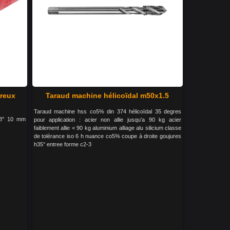
creux
Taraud machine hélicoïdal m50x1.5
Taraud machine hss co5% din 374 hélicoïdal 35 degres
38'' 10 mm
pour application : acier non allie jusqu'a 90 kg acier
faiblement allie < 90 kg aluminium alliage alu silicium classe
de tolérance iso 6 h nuance co5% coupe à droite goujures
h35° entree forme c2-3