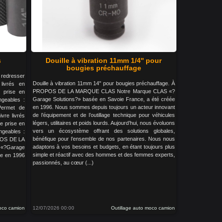
s
Douille à vibration 11mm 1/4'' pour
bougies préchauffage
redresser
Douille à vibration 11mm 14'' pour bougies préchauffage. À
livrés en
PROPOS DE LA MARQUE CLAS Notre Marque CLAS «?
 prise en
Garage Solutions?» basée en Savoie France, a été créée
ngeables :
en 1996. Nous sommes depuis toujours un acteur innovant
ermet de
de l’équipement et de l’outillage technique pour véhicules
ivre livrés
légers, utilitaires et poids lourds. Aujourd’hui, nous évoluons
e prise en
vers un écosystème offrant des solutions globales,
angeables :
bénéfique pour l’ensemble de nos partenaires. Nous nous
POS DE LA
adaptons à vos besoins et budgets, en étant toujours plus
?Garage
simple et réactif avec des hommes et des femmes experts,
ée en 1996
passionnés, au cœur (...)
moco camion
12/07/2026 00:00
Outillage auto moco camion