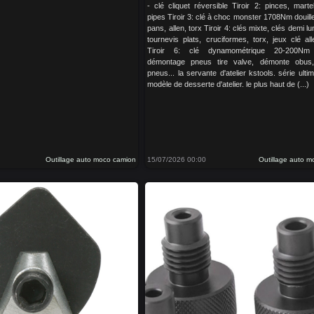
- clé cliquet réversible Tiroir 2: pinces, martel
pipes Tiroir 3: clé à choc monster 1708Nm douil
pans, allen, torx Tiroir 4: clés mixte, clés demi lu
tournevis plats, cruciformes, torx, jeux clé al
Tiroir 6: clé dynamométrique 20-200Nm 
démontage pneus tire valve, démonte obus
pneus... la servante d'atelier kstools. série ultim
modèle de desserte d'atelier. le plus haut de (...)
Outillage auto moco camion
15/07/2026 00:00
Outillage auto 