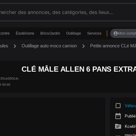
account_circle
contre
Ésotérisme
Brico/Jardin
Outillage
Services
Mon comp
chevron_right
chevron_right
ules
Outillage auto moco camion
Petite annonce CLé
CLÉ MÂLE ALLEN 6 PANS EXT
eG351eD5D14c
6 00:00
crop_square
Véhic
date_range
Publié
source
KcwbI
https:/