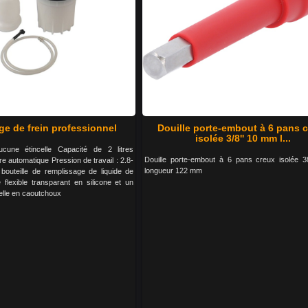
ge de frein professionnel
Douille porte-embout à 6 pans 
isolée 3/8'' 10 mm l...
cune étincelle Capacité de 2 litres
Douille porte-embout à 6 pans creux isolée 
 automatique Pression de travail : 2.8-
longueur 122 mm
bouteille de remplissage de liquide de
 flexible transparant en silicone et un
elle en caoutchoux