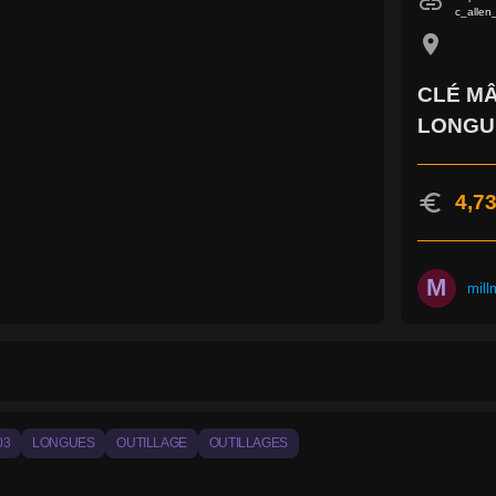
link
c_allen
location_on
CLÉ MÂ
LONGU
euro
4,73
M
mill
03
LONGUES
OUTILLAGE
OUTILLAGES