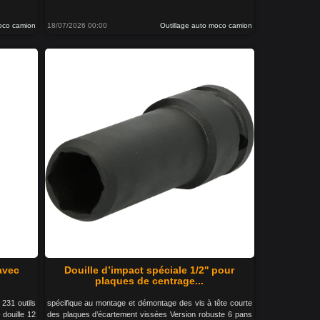
moco camion
18/07/2026 00:00
Outillage auto moco camion
 avec
Douille d’impact spéciale 1/2'' pour
plaques de centrage...
 231 outils
spécifique au montage et démontage des vis à tête courte
 douille 12
des plaques d’écartement vissées Version robuste 6 pans