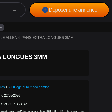
add_circle
Déposer une annonce
clear_all
te
 MâLE ALLEN 6 PANS EXTRA LONGUES 3MM
RA LONGUES 3MM
ules
>
Outillage auto moco camion
 le 22/05/2026
Rl8eG351eD5D14c
/www.sibesoin.com/Petite_annonce_KcwbIRl8eG351eD5D14c_eacute_acir