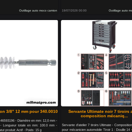
Outillage auto moco camion
19/07/2026 00:00
Outillage auto 
on 3/8" 12 mm pour 340.0010
Servante Ultimate noir 7 tiroirs
composition mécaniq...
46593196 - Diamètre en mm: 12,0 mm -
Servante d'atelier 7 tiroirs Ultimate - Composition
 - Longueur totale en mm: 100.0 mm -
pour mécanicien automobile Tiroir 1 : Douille 14 -
tut produit: Actif - Poids: 15 g