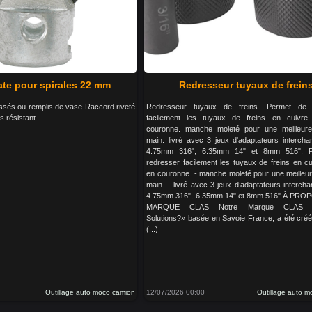
ate pour spirales 22 mm
Redresseur tuyaux de frein
ssés ou remplis de vase Raccord riveté
Redresseur tuyaux de freins. Permet de 
s résistant
facilement les tuyaux de freins en cuivre 
couronne. manche moleté pour une meilleure
main. livré avec 3 jeux d'adaptateurs intercha
4.75mm 316", 6.35mm 14" et 8mm 516". P
redresser facilement les tuyaux de freins en cu
en couronne. - manche moleté pour une meilleur
main. - livré avec 3 jeux d’adaptateurs interch
4.75mm 316", 6.35mm 14" et 8mm 516" À PRO
MARQUE CLAS Notre Marque CLAS «
Solutions?» basée en Savoie France, a été cré
(...)
Outillage auto moco camion
12/07/2026 00:00
Outillage auto 