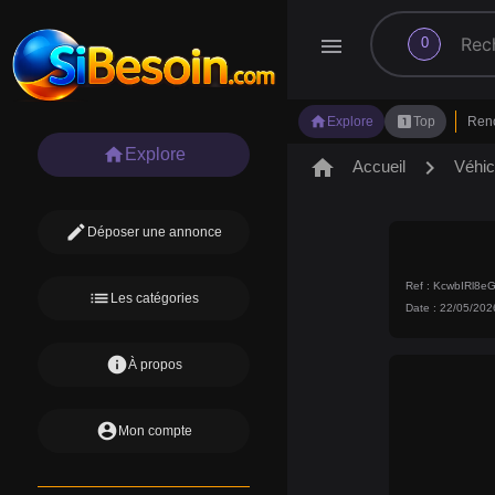
search
menu
0
home
looks_one
Explore
Top
Ren
home
Explore
home
chevron_right
Accueil
Véhic
edit
Déposer une annonce
Ref : KcwbIRl8
list
Les catégories
Date : 22/05/202
info
À propos
account_circle
Mon compte