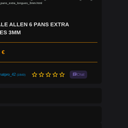
_pans_extra_longues_3mm.html
LE ALLEN 6 PANS EXTRA
ES 3MM
 €
star_border
star_border
star_border
star_border
star_border
matpro_42
chat
Chat
(1840)