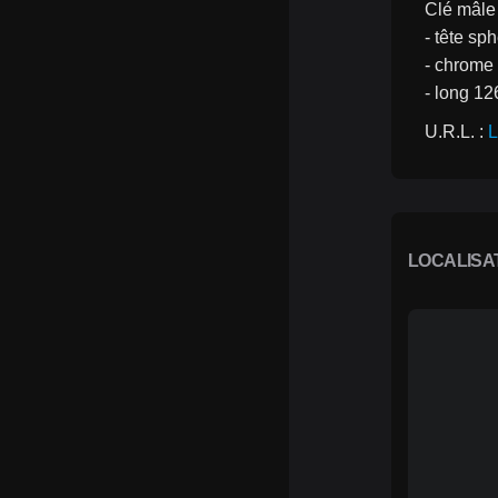
Clé mâle
- tête sp
- chrome 
- long 1
U.R.L. : 
L
LOCALISA