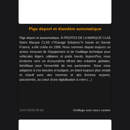
Pige deport et diamètre automatique
Pige deport et øautomatique. À PROPOS DE LA MARQUE CLAS
Notre Marque CLAS «?Garage Solutions?» basée en Savoie
France, a été créée en 1996. Nous sommes depuis toujours un
acteur innovant de l’équipement et de l’outillage technique pour
véhicules légers, utilitaires et poids lourds. Aujourd’hui, nous
évoluons vers un écosystème offrant des solutions globales,
bénéfique pour l’ensemble de nos partenaires. Nous nous
adaptons à vos besoins et budgets, en étant toujours plus simple
et réactif avec des hommes et des femmes experts,
passionnés, au cœur d’une digitalisation à votre (...)
11/07/2026 00:00
Outillage auto moco camion