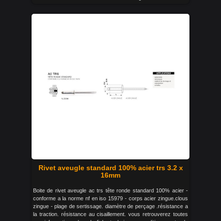
Rivet aveugle standard 100% acier trs 3.2 x
16mm
Boite de rivet aveugle ac trs tête ronde standard 100% acier -
conforme a la norme nf en iso 15979 - corps acier zingue.clous
zingue - plage de sertissage. diamètre de perçage .résistance a
la traction. résistance au cisaillement. vous retrouverez toutes