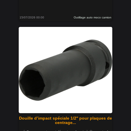
15/07/2026 00:00
Outillage auto moco camion
Douille d’impact spéciale 1/2'' pour plaques de
centrage...