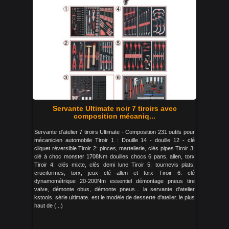
Servante Ultimate noir 7 tiroirs avec
composition mécaniq...
Servante d'atelier 7 tiroirs Ultimate - Composition 231 outils pour
mécanicien automobile Tiroir 1 : Douille 14 - douille 12 - clé
cliquet réversible Tiroir 2: pinces, martellerie, clés pipes Tiroir 3:
clé à choc monster 1708Nm douilles chocs 6 pans, allen, torx
Tiroir 4: clés mixte, clés demi lune Tiroir 5: tournevis plats,
cruciformes, torx, jeux clé allen et torx Tiroir 6: clé
dynamométrique 20-200Nm essentiel démontage pneus tire
valve, démonte obus, démonte pneus... la servante d'atelier
kstools. série ultimate. est le modèle de desserte d'atelier. le plus
haut de (...)