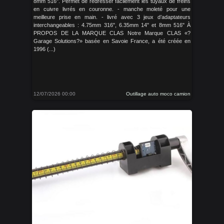
8mm 516". Permet de redresser facilement les tuyaux de freins
en cuivre livrés en couronne. - manche moleté pour une
meilleure prise en main. - livré avec 3 jeux d’adaptateurs
interchangeables : 4.75mm 316", 6.35mm 14" et 8mm 516" À
PROPOS DE LA MARQUE CLAS Notre Marque CLAS «?
Garage Solutions?» basée en Savoie France, a été créée en
1996 (...)
12/07/2026 00:00
Outillage auto moco camion