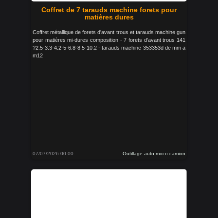
Coffret de 7 tarauds machine forets pour
matières dures
Coffret métallique de forets d'avant trous et tarauds machine gun
pour matières mi-dures composition - 7 forets d'avant trous 141
?2.5-3.3-4.2-5-6.8-8.5-10.2 - tarauds machine 353353d de mm a
m12
07/07/2026 00:00
Outillage auto moco camion