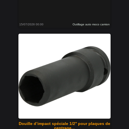
15/07/2026 00:00
Outillage auto moco camion
Douille d’impact spéciale 1/2'' pour plaques de
centrage...