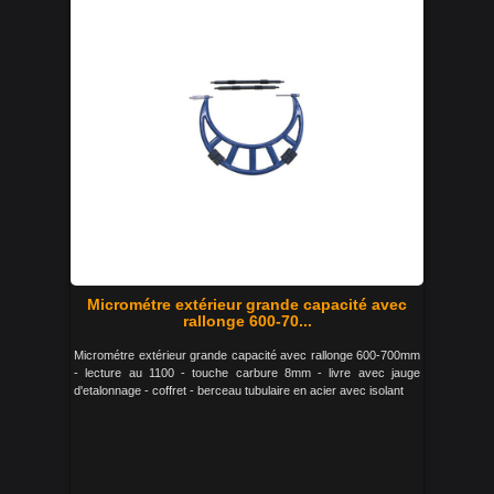
Micrométre extérieur grande capacité avec
rallonge 600-70...
Micrométre extérieur grande capacité avec rallonge 600-700mm
- lecture au 1100 - touche carbure 8mm - livre avec jauge
d'etalonnage - coffret - berceau tubulaire en acier avec isolant