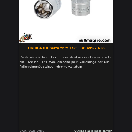
Douille ultimate torx 1/2'' l.38 mm - e18
Douille ultimate torx - torxe - carré d'entrainement intérieur selon
din 3120 iso 1174 avec encoche pour verrouillage par bille -
finition chromée satinee - chrome vanadium
07/07/2026 00:00
Outillage auto moco camion