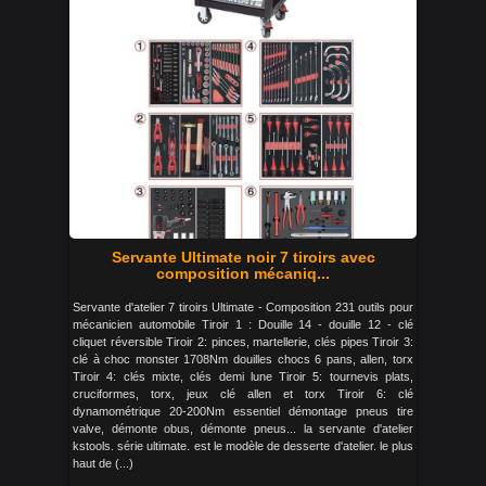
Servante Ultimate noir 7 tiroirs avec
composition mécaniq...
Servante d'atelier 7 tiroirs Ultimate - Composition 231 outils pour
mécanicien automobile Tiroir 1 : Douille 14 - douille 12 - clé
cliquet réversible Tiroir 2: pinces, martellerie, clés pipes Tiroir 3:
clé à choc monster 1708Nm douilles chocs 6 pans, allen, torx
Tiroir 4: clés mixte, clés demi lune Tiroir 5: tournevis plats,
cruciformes, torx, jeux clé allen et torx Tiroir 6: clé
dynamométrique 20-200Nm essentiel démontage pneus tire
valve, démonte obus, démonte pneus... la servante d'atelier
kstools. série ultimate. est le modèle de desserte d'atelier. le plus
haut de (...)