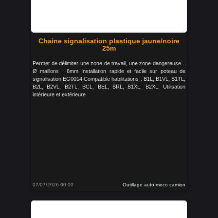
Chaine signalisation plastique jaune/noire
25m
Permet de délimiter une zone de travail, une zone dangereuse...
Ø maillons : 6mm Installation rapide et facile sur poteau de
signalisation EG0014 Compatible habilitations : B1L, B1VL, B1TL,
B2L, B2VL, B2TL, BCL, BEL, BRL, B1XL, B2XL. Utilisation
intérieure et extérieure
07/07/2026 00:00
Outillage auto moco camion