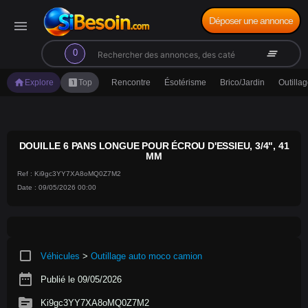
Déposer une annonce
menu
search
clear_all
0
home
looks_one
Explore
Top
Rencontre
Ésotérisme
Brico/Jardin
Outilla
DOUILLE 6 PANS LONGUE POUR ÉCROU D'ESSIEU, 3/4", 41
MM
Ref : Ki9gc3YY7XA8oMQ0Z7M2
Date : 09/05/2026 00:00
crop_square
Véhicules
>
Outillage auto moco camion
date_range
Publié le 09/05/2026
source
Ki9gc3YY7XA8oMQ0Z7M2