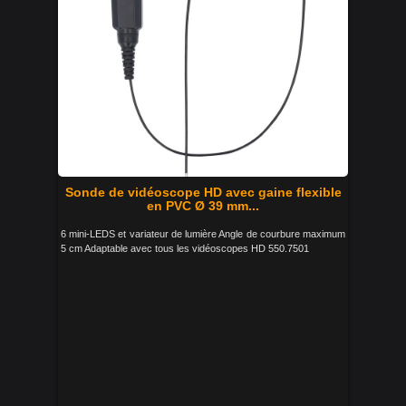
Sonde de vidéoscope HD avec gaine flexible
en PVC Ø 39 mm...
6 mini-LEDS et variateur de lumière Angle de courbure maximum
5 cm Adaptable avec tous les vidéoscopes HD 550.7501