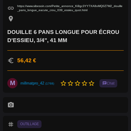
https://www.sibesoin.com/Petite_annonce_Ki9gc3YY7XA8oMQ0Z7M2_douille
link
_pans_longue_eacute_crou_039_essieu_quot.html
location_on
DOUILLE 6 PANS LONGUE POUR ÉCROU
D'ESSIEU, 3/4", 41 MM
euro
56,42 €
M
star_border
star_border
star_border
star_border
star_border
millmatpro_42
chat
Chat
(1768)
photo_camera
tag
OUTILLAGE