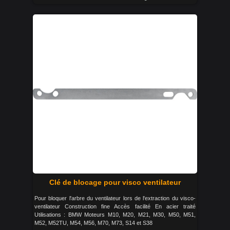
Clé de blocage pour visco ventilateur
Pour bloquer l'arbre du ventilateur lors de l'extraction du visco-
ventilateur Construction fine Accès facilité En acier traité
Utilisations : BMW Moteurs M10, M20, M21, M30, M50, M51,
M52, M52TU, M54, M56, M70, M73, S14 et S38