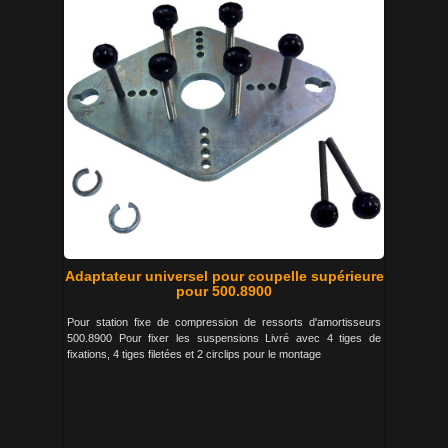
Adaptateur universel pour coupelle supérieure
pour 500.8900
Pour station fixe de compression de ressorts d'amortisseurs
500.8900 Pour fixer les suspensions Livré avec 4 tiges de
fixations, 4 tiges filetées et 2 circlips pour le montage