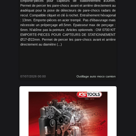
Emporte-pièces pour capteurs de stationnement ø30mm.
Permet de percer les pare-chocs avant et arrière directement au
øadéquat pour la pose de détecteurs de pare-chocs radars de
recul. Compatible cliquet et clé à rochet. Entraînement héxagonal
: 13mm. Emporte-pièces en acier trempé. Pas d'ébavurage mais
nécessite un préperçage ø8.5mm. Epaisseur max de perçage :
6mm. N'abîme pas la peinture. Articles optionnels : OM 0700 KIT
EMPORTE-PIECES POUR CAPTEURS DE STATIONNEMENT
Ø17-Ø22mm. Permet de percer les pare-chocs avant et arrière
directement au diamètre (...)
07/07/2026 00:00
Outillage auto moco camion