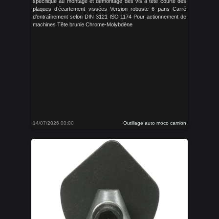
spécifique au montage et démontage des vis à tête courte des
plaques d’écartement vissées Version robuste 6 pans Carré
d’entraînement selon DIN 3121 ISO 1174 Pour actionnement de
machines Tête brunie Chrome-Molybdène
14/07/2026 00:00
Outillage auto moco camion