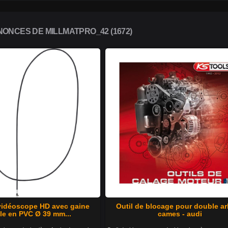
ONCES DE MILLMATPRO_42 (1672)
vidéoscope HD avec gaine
Outil de blocage pour double ar
ble en PVC Ø 39 mm...
cames - audi