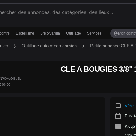
account_circle
contre
Ésotérisme
Brico/Jardin
Outillage
Services
Mon comp
chevron_right
chevron_right
ules
Outillage auto moco camion
Petite annonce CLE 
CLE A BOUGIES 3/8"
HQNPOwe948pZb
6 00:00
crop_square
Véhic
date_range
Publié
source
Klcq
https:/