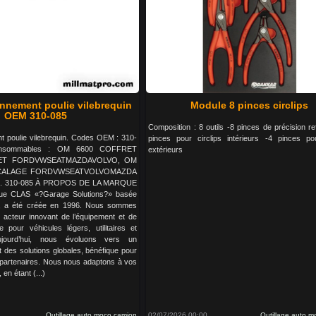
onnement poulie vilebrequin
Module 8 pinces circlips
OEM 310-085
Composition : 8 outils -8 pinces de précision r
nt poulie vilebrequin. Codes OEM : 310-
pinces pour circlips intérieurs -4 pinces pou
onsommables : OM 6600 COFFRET
extérieurs
ET FORDVWSEATMAZDAVOLVO, OM
 CALAGE FORDVWSEATVOLVOMAZDA
. 310-085 À PROPOS DE LA MARQUE
ue CLAS «?Garage Solutions?» basée
, a été créée en 1996. Nous sommes
 acteur innovant de l’équipement et de
ue pour véhicules légers, utilitaires et
ujourd’hui, nous évoluons vers un
 des solutions globales, bénéfique pour
 partenaires. Nous nous adaptons à vos
en étant (...)
Outillage auto moco camion
02/07/2026 00:00
Outillage auto 