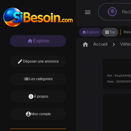
search
menu
0
home
looks_one
Explore
Top
Ren
home
Explore
home
chevron_right
Accueil
Véhic
edit
Déposer une annonce
Ref : KlcqS3A
list
Les catégories
Date : 30/06/202
info
À propos
account_circle
Mon compte