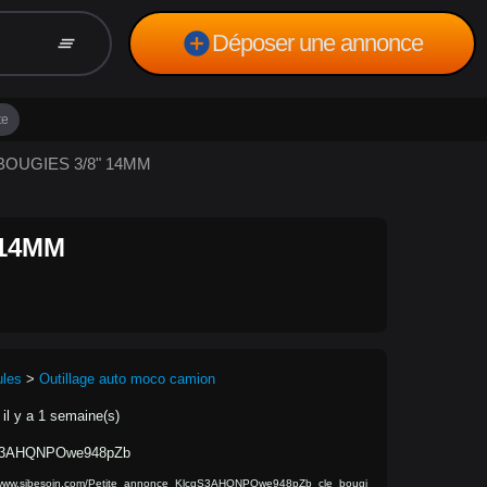
add_circle
Déposer une annonce
clear_all
te
A BOUGIES 3/8" 14MM
 14MM
ules
>
Outillage auto moco camion
 il y a 1 semaine(s)
S3AHQNPOwe948pZb
/www.sibesoin.com/Petite_annonce_KlcqS3AHQNPOwe948pZb_cle_bougi