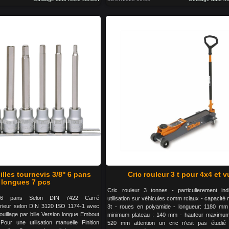
lles tournevis 3/8'' 6 pans
Cric rouleur 3 t pour 4x4 et v
longues 7 pcs
Cric rouleur 3 tonnes - particulierement in
ur 6 pans Selon DIN 7422 Carré
utilisation sur véhicules comm rciaux - capacit
térieur selon DIN 3120 ISO 1174-1 avec
3t - roues en polyamide - longueur: 1180 mm
uillage par bille Version longue Embout
minimum plateau : 140 mm - hauteur maximum 
Pour une utilisation manuelle Finition
520 mm attention un cric n'est pas étudié