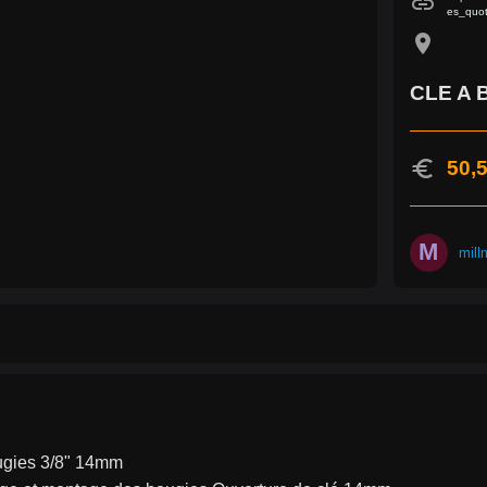
link
es_quo
location_on
CLE A 
euro
50,5
M
mill
ugies 3/8" 14mm