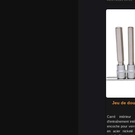
Jeu de doui
Carré intérie
d'entraînement in
encoche pour verro
en acier nickelé 