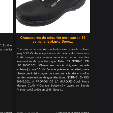
Chaussures de sécurité montantes 39
semelle isolante Spéc...
ef.12140 -4
Chaussures de sécurité montantes avec semelle isolante
r circlips
jusqu'à 20 kV. Aucune présence de métal, cette chaussure
à été conçue pour assurer sécurité et confort sur des
interventions de type électrique. Taille : 39. NORME : EN
ISO 20345:2011. Chaussures de sécurité, avec semelle
isolante jusqu'à 20 kV. Aucune présence de métal, cette
chaussure à été conçue pour assurer sécurité et confort
sur des interventions de type électrique. NORME : EN ISO
20345:2011 À PROPOS DE LA MARQUE CLAS Notre
Marque CLAS «?Garage Solutions?» basée en Savoie
France, a été créée en 1996. Nous (...)
moco camion
30/06/2026 00:00
Outillage auto moco camion