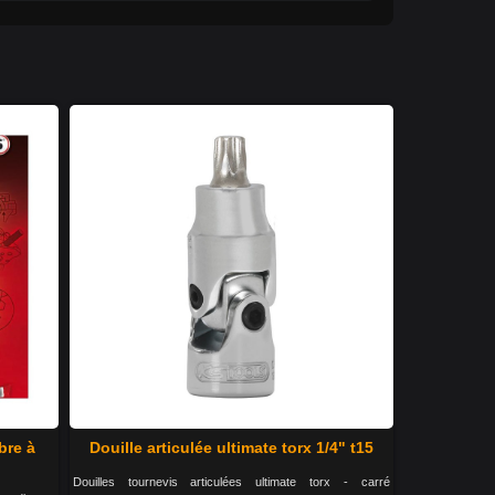
bre à
Douille articulée ultimate torx 1/4" t15
Douilles tournevis articulées ultimate torx - carré