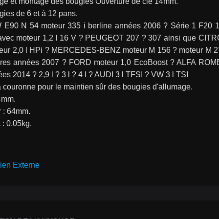
e et montage des bougies Ouverture de clé 14mm.
ies de 6 et à 12 pans.
E90 N 54 moteur 335 i berline années 2006 ? Série 1 F20 
vec moteur 1,2 l 16 V ? PEUGEOT 207 ? 307 ainsi que CITROË
eur 2,0 l HPi ? MERCEDES-BENZ moteur M 156 ? moteur M 276
ndres années 2007 ? FORD moteur 1,0 EcoBoost ? ALFA ROM
s 2014 ? 2,9 l ? 3 l ? 4 l ? AUDI 3 l TFSI ? VW 3 l TSI
 couronne pour le maintien sûr des bougies d'allumage.
14mm.
 : 64mm.
 : 0.05kg.
ien Externe