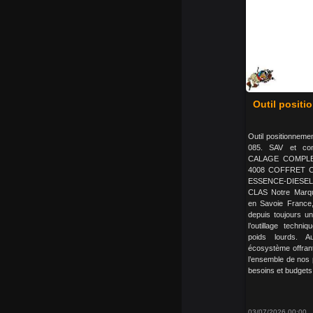
Outil positi
Outil positionneme
085. SAV et c
CALAGE COMPL
4008 COFFRET
ESSENCE-DIESEL
CLAS Notre Marq
en Savoie France
depuis toujours un
l’outillage techniq
poids lourds. A
écosystème offrant
l’ensemble de nos
besoins et budgets, 
03/07/2026 00:00