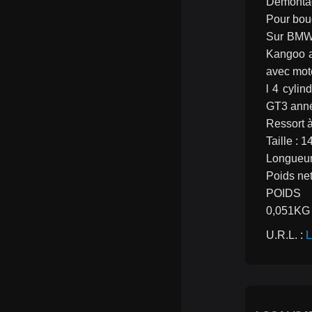
Démontag
Pour boug
Sur BMW 
Kangoo a
avec mot
l 4 cyli
GT3 année
Ressort à
Taille : 
Longueur
Poids net
POIDS
0,051KG
U.R.L. : 
L