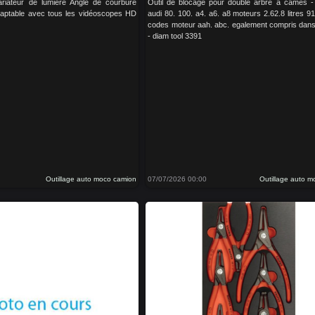
riateur de lumière Angle de courbure
Outil de blocage pour double arbre à cames -
ptable avec tous les vidéoscopes HD
audi 80. 100. a4. a6. a8 moteurs 2.62.8 litres 9
codes moteur aah. abc. egalement compris dan
- diam tool 3391
Outillage auto moco camion
07/07/2026 00:00
Outillage auto 