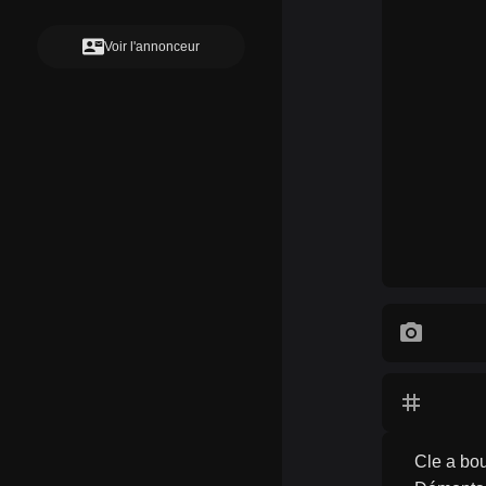
contact_mail
Voir l'annonceur
photo_camera
tag
Cle a bo