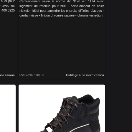
 audi pour
d'entrainement selon la norme din 3120 iso 1174 avec
1- avec les
logement de retenue pour bille - porte-embout en acier
s 400.0225
nickele - idéal pour atteindre les endroits difficiles d'acces -
cardan visse - finition chromée satinee - chrome vanadium
moco camion
05/07/2026 00:00
Outillage auto moco camion