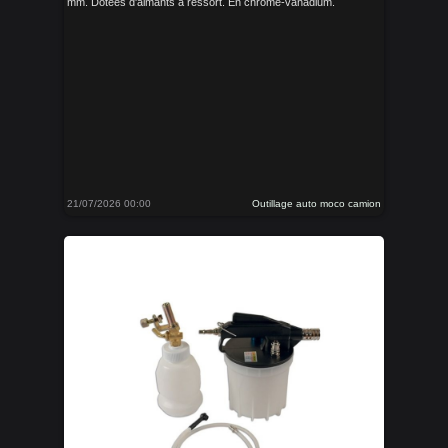
mm. Dotées d'aimants à ressort. En chrome-vanadium.
21/07/2026 00:00
Outillage auto moco camion