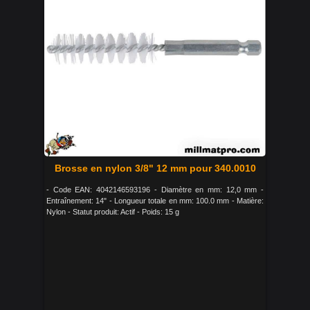
Brosse en nylon 3/8" 12 mm pour 340.0010
- Code EAN: 4042146593196 - Diamètre en mm: 12,0 mm -
Entraînement: 14" - Longueur totale en mm: 100.0 mm - Matière:
Nylon - Statut produit: Actif - Poids: 15 g