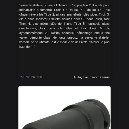
Servante d'atelier 7 tiroirs Ultimate - Composition 231 outils pour
mécanicien automobile Tiroir 1 : Douille 14 - douille 12 - clé
cliquet réversible Tiroir 2: pinces, martellerie, clés pipes Tiroir 3:
clé à choc monster 1708Nm douilles chocs 6 pans, allen, torx
Tiroir 4: clés mixte, clés demi lune Tiroir 5: tournevis plats,
cruciformes, torx, jeux clé allen et torx Tiroir 6: clé
dynamométrique 20-200Nm essentiel démontage pneus tire
valve, démonte obus, démonte pneus... la servante d'atelier
kstools. série ultimate. est le modèle de desserte d'atelier. le plus
haut de (...)
15/07/2026 00:00
Outillage auto moco camion