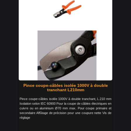
Pince coupe-câbles isolée 1000V à double
tranchant L210mm
Pince coupe-câbles isolée 1000V à double tranchant, L.210 mm
Isolation selon IEC 60900 Pour la coupe de câbles électriques en
cuivre ou en aluminium Ø70 mm max. Pour coupe primaire et
secondaire Affûtage de précision pour une coupure nette Vis de
réglage