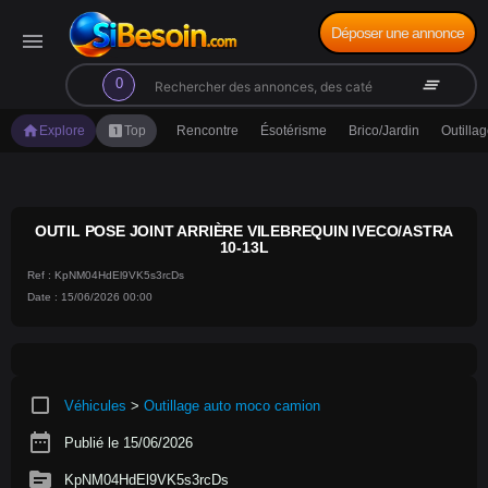
Déposer une annonce
menu
search
clear_all
0
home
looks_one
Explore
Top
Rencontre
Ésotérisme
Brico/Jardin
Outilla
OUTIL POSE JOINT ARRIÈRE VILEBREQUIN IVECO/ASTRA
10-13L
Ref : KpNM04HdEl9VK5s3rcDs
Date : 15/06/2026 00:00
crop_square
Véhicules
>
Outillage auto moco camion
date_range
Publié le 15/06/2026
source
KpNM04HdEl9VK5s3rcDs