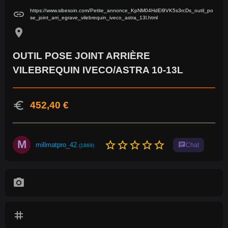
https://www.sibesoin.com/Petite_annonce_KpNM04HdEl9VK5s3rcDs_outil_po
link
se_joint_arri_egrave_vilebrequin_iveco_astra_13l.html
location_on
OUTIL POSE JOINT ARRIÈRE
VILEBREQUIN IVECO/ASTRA 10-13L
euro
452,40 €
M
star_border
star_border
star_border
star_border
star_border
millmatpro_42
chat
Chat
(1869)
photo_camera
tag