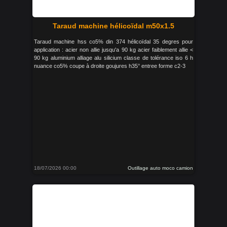
Taraud machine hélicoïdal m50x1.5
Taraud machine hss co5% din 374 hélicoïdal 35 degres pour
application : acier non allie jusqu'a 90 kg acier faiblement allie <
90 kg aluminium alliage alu silicium classe de tolérance iso 6 h
nuance co5% coupe à droite goujures h35° entree forme c2-3
18/07/2026 00:00
Outillage auto moco camion