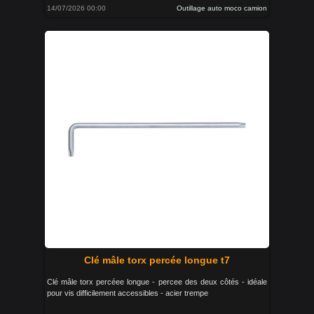
14/07/2026 00:00
Outillage auto moco camion
Clé mâle torx percée longue t7
Clé mâle torx percéee longue - percee des deux côtés - idéale
pour vis difficilement accessibles - acier trempe