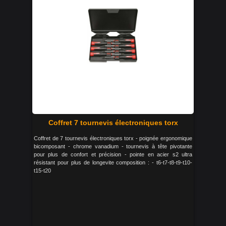
Coffret 7 tournevis électroniques torx
Coffret de 7 tournevis électroniques torx - poignée ergonomique
bicomposant - chrome vanadium - tournevis à tête pivotante
pour plus de confort et précision - pointe en acier s2 ultra
résistant pour plus de longevite composition : - t6-t7-t8-t9-t10-
t15-t20