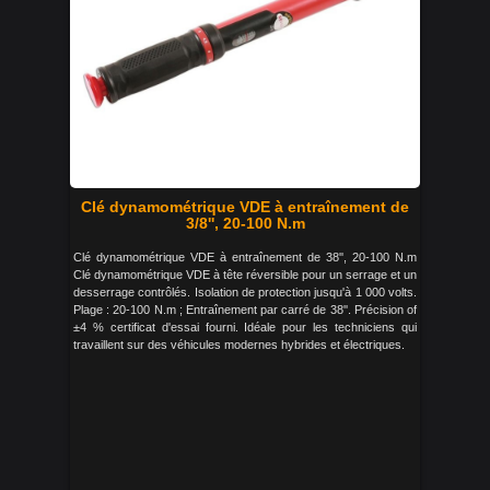
Clé dynamométrique VDE à entraînement de
3/8'', 20-100 N.m
Clé dynamométrique VDE à entraînement de 38'', 20-100 N.m
Clé dynamométrique VDE à tête réversible pour un serrage et un
desserrage contrôlés. Isolation de protection jusqu'à 1 000 volts.
Plage : 20-100 N.m ; Entraînement par carré de 38''. Précision of
±4 % certificat d'essai fourni. Idéale pour les techniciens qui
travaillent sur des véhicules modernes hybrides et électriques.