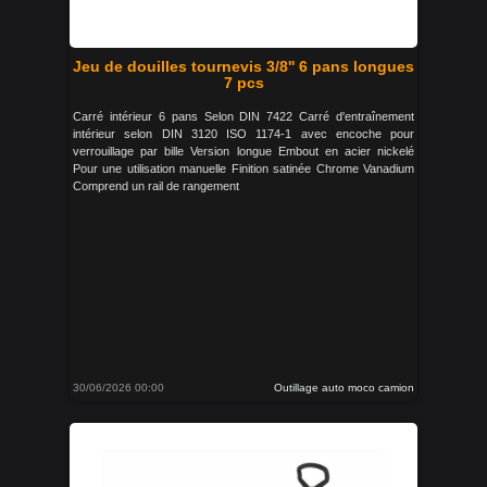
Jeu de douilles tournevis 3/8'' 6 pans longues
7 pcs
Carré intérieur 6 pans Selon DIN 7422 Carré d'entraînement
intérieur selon DIN 3120 ISO 1174-1 avec encoche pour
verrouillage par bille Version longue Embout en acier nickelé
Pour une utilisation manuelle Finition satinée Chrome Vanadium
Comprend un rail de rangement
30/06/2026 00:00
Outillage auto moco camion