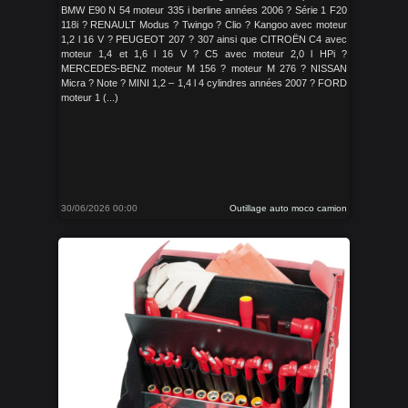
BMW E90 N 54 moteur 335 i berline années 2006 ? Série 1 F20
118i ? RENAULT Modus ? Twingo ? Clio ? Kangoo avec moteur
1,2 l 16 V ? PEUGEOT 207 ? 307 ainsi que CITROËN C4 avec
moteur 1,4 et 1,6 l 16 V ? C5 avec moteur 2,0 l HPi ?
MERCEDES-BENZ moteur M 156 ? moteur M 276 ? NISSAN
Micra ? Note ? MINI 1,2 – 1,4 l 4 cylindres années 2007 ? FORD
moteur 1 (...)
30/06/2026 00:00
Outillage auto moco camion