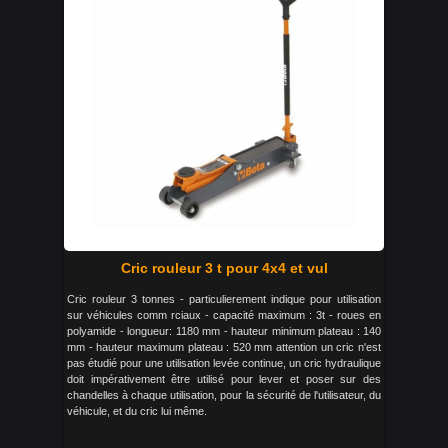
Cric rouleur 3 t pour 4x4 et vul
Cric rouleur 3 tonnes - particulierement indique pour utilisation
sur véhicules comm rciaux - capacité maximum : 3t - roues en
polyamide - longueur: 1180 mm - hauteur minimum plateau : 140
mm - hauteur maximum plateau : 520 mm attention un cric n'est
pas étudié pour une utilisation levée continue, un cric hydraulique
doit impérativement être utilisé pour lever et poser sur des
chandelles à chaque utilisation, pour la sécurité de l'utilisateur, du
véhicule, et du cric lui même.