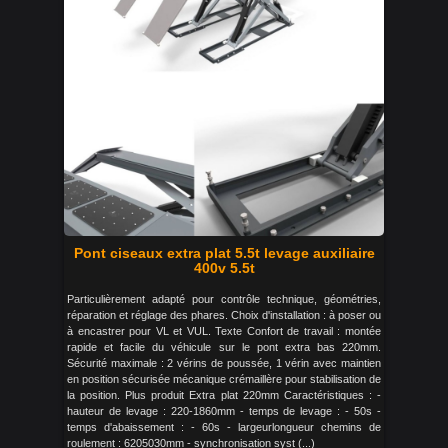
Pont ciseaux extra plat 5.5t levage auxiliaire
400v 5.5t
Particulièrement adapté pour contrôle technique, géométries,
réparation et réglage des phares. Choix d'installation : à poser ou
à encastrer pour VL et VUL. Texte Confort de travail : montée
rapide et facile du véhicule sur le pont extra bas 220mm.
Sécurité maximale : 2 vérins de poussée, 1 vérin avec maintien
en position sécurisée mécanique crémaillère pour stabilisation de
la position. Plus produit Extra plat 220mm Caractéristiques : -
hauteur de levage : 220-1860mm - temps de levage : - 50s -
temps d'abaissement : - 60s - largeurlongueur chemins de
roulement : 6205030mm - synchronisation syst (...)