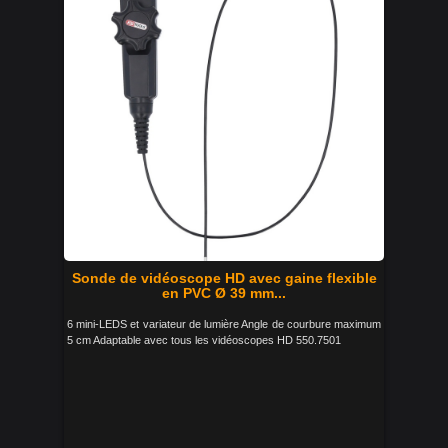
Sonde de vidéoscope HD avec gaine flexible
en PVC Ø 39 mm...
6 mini-LEDS et variateur de lumière Angle de courbure maximum
5 cm Adaptable avec tous les vidéoscopes HD 550.7501