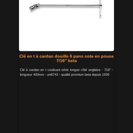
Clé en t à cardan douille 6 pans cote en pouce
7/16" beta
Clé à cardan en t coulisant série longue côté anglaise - 716" -
longueur 400mm - uni6743 - qualité premium beta depuis 1939