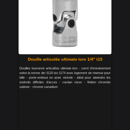
Douille articulée ultimate torx 1/4" t15
Douilles tournevis articulées ultimate torx - carré d'entrainement
selon la norme din 3120 iso 1174 avec logement de retenue pour
bille - porte-embout en acier nickele - idéal pour atteindre les
endroits difficiles d'acces - cardan visse - finition chromée
satinee - chrome vanadium