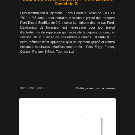
Diesel de 2...
Outil d'extraction d~injecteur - Ford EcoBlue Diesel de 2,0 L Le
7912 a été conçu pour extraire un injecteur grippé des moteurs
Ford Diesel EcoBlue de 2,0 L selon la méthode décrite par Ford.
L'extraction de l'injecteur est nécessaire pour tout travail
d'entretien ou de réparation qui nécessite la dépose du couvre-
culasse, de la culasse ou des arbres à cames. REMARQUE :
cette méthode n'est applicable qu'à un injecteur grippé et rendra
l'injecteur inutilisable. Modèles concernés : Ford Edge, Focus,
Galaxy, Ranger, S-Max, Tourneo (...)
30/06/2026 00:00
Outillage auto moco camion