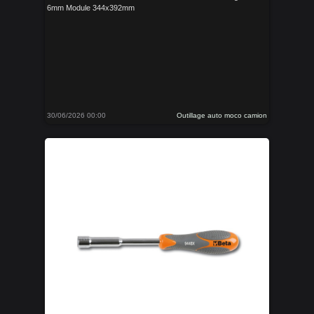
6mm Module 344x392mm
30/06/2026 00:00
Outillage auto moco camion