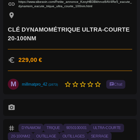
https://www.sibesoin.com/Petite_annonce_KzoyHB3Bkhnvz8AV4Re5_eacute_
link
dynamom_eacute_trique_ultra_courte_100nm.html
location_on
CLÉ DYNAMOMÉTRIQUE ULTRA-COURTE
20-100NM
euro
229,00 €
M
star_border
star_border
star_border
star_border
star_border
millmatpro_42
chat
Chat
(1673)
photo_camera
tag
DYNAMOM
TRIQUE
9050100001
ULTRA-COURTE
20-100NM2
OUTILLAGE
OUTILLAGES
SERRAGE