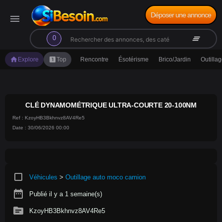
Déposer une annonce
menu
search
clear_all
0
home
looks_one
Explore
Top
Rencontre
Ésotérisme
Brico/Jardin
Outilla
CLÉ DYNAMOMÉTRIQUE ULTRA-COURTE 20-100NM
Ref : KzoyHB3Bkhnvz8AV4Re5
Date : 30/06/2026 00:00
crop_square
Véhicules
>
Outillage auto moco camion
date_range
Publié il y a 1 semaine(s)
source
KzoyHB3Bkhnvz8AV4Re5