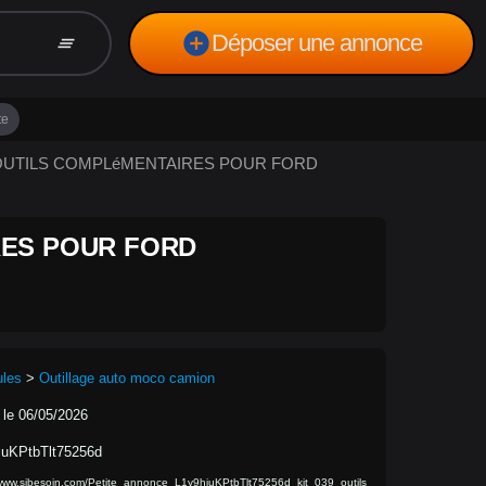
add_circle
Déposer une annonce
clear_all
te
 D'OUTILS COMPLéMENTAIRES POUR FORD
RES POUR FORD
ules
>
Outillage auto moco camion
 le 06/05/2026
juKPtbTlt75256d
/www.sibesoin.com/Petite_annonce_L1y9hjuKPtbTlt75256d_kit_039_outils