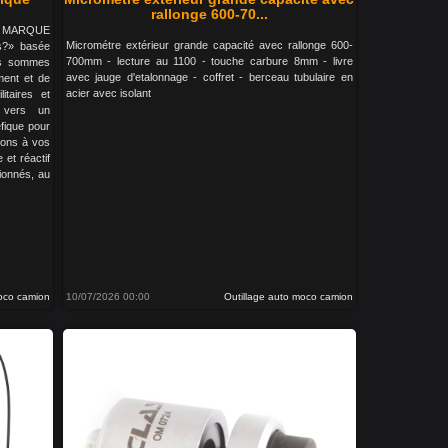
rallonge 600-70...
LA MARQUE
Micrométre extérieur grande capacité avec rallonge 600-
s?» basée
700mm - lecture au 1100 - touche carbure 8mm - livre
us sommes
avec jauge d'etalonnage - coffret - berceau tubulaire en
ment et de
acier avec isolant
litaires et
s vers un
fique pour
tons à vos
 et réactif
ionnés, au
moco camion
10/07/2026 00:00
Outillage auto moco camion