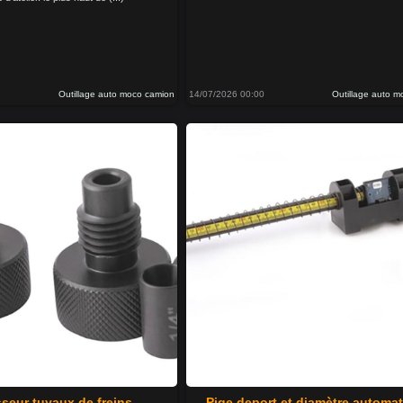
Outillage auto moco camion
14/07/2026 00:00
Outillage auto 
seur tuyaux de freins
Pige deport et diamètre automa