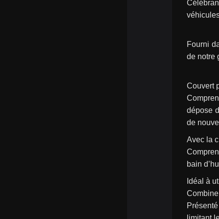
Célébrant
véhicules
Fourni da
de notre 
Couvert p
Comprend
dépose de
de nouvel
Avec la c
Comprend 
bain d’hu
Idéal à u
Combine 
Présenté
limitant 