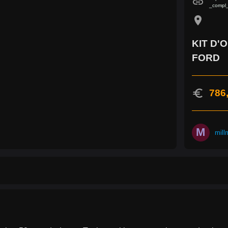
link
_compl_
location_on
KIT D'
FORD
euro
786
M
mill