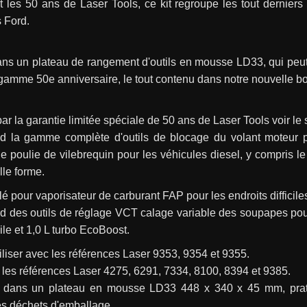
 les 50 ans de Laser Tools, ce kit regroupe les tout derniers
 Ford.
ns un plateau de rangement d'outils en mousse LD33, qui peut 
gamme 50e anniversaire, le tout contenu dans notre nouvelle boî
ar la garantie limitée spéciale de 50 ans de Laser Tools voir le 
 la gamme complète d'outils de blocage du volant moteur pou
 poulie de vilebrequin pour les véhicules diesel, y compris le
le forme.
lé pour vaporisateur de carburant FAP pour les endroits difficile
des outils de réglage VCT calage variable des soupapes pour l
ile et 1,0 L turbo EcoBoost.
tiliser avec les références Laser 9353, 9354 et 9355.
les références Laser 4275, 6291, 7334, 8100, 8394 et 9385.
 dans un plateau en mousse LD33 448 x 340 x 45 mm, pratique
les déchets d'emballage.