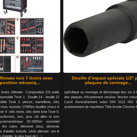
ltimate noir 7 tiroirs avec
Douille d’impact spéciale 1/2'' 
osition mécaniq...
plaques de centrage...
 tiroirs Ultimate - Composition 231 outils
spécifique au montage et démontage des vis à t
omobile Tiroir 1 : Douille 14 - douille 12
des plaques d’écartement vissées Version robu
sible Tiroir 2: pinces, martellerie, clés
Carré d’entraînement selon DIN 3121 ISO 
é à choc monster 1708Nm douilles chocs 6
actionnement de machines Tête brunie Chrome
roir 4: clés mixte, clés demi lune Tiroir 5:
ruciformes, torx, jeux clé allen et torx
ynamométrique 20-200Nm essentiel
 tire valve, démonte obus, démonte
 d'atelier kstools. série ultimate. est le
'atelier. le plus haut de (...)