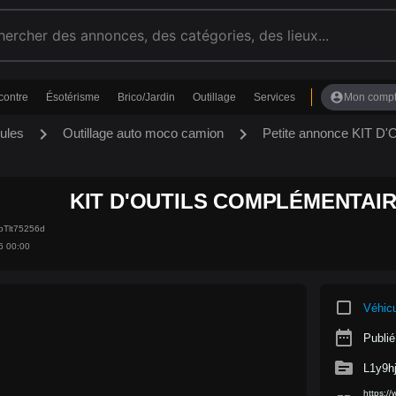
account_circle
contre
Ésotérisme
Brico/Jardin
Outillage
Services
Mon comp
chevron_right
chevron_right
ules
Outillage auto moco camion
Petite annonce KIT
KIT D'OUTILS COMPLÉMENTAI
tbTlt75256d
6 00:00
crop_square
Véhic
date_range
Publié
source
L1y9h
https:/