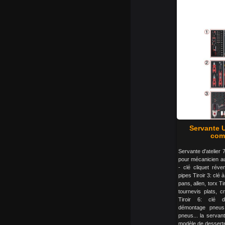
Servante U
comp
Servante d'atelier 7
pour mécanicien aut
- clé cliquet réver
pipes Tiroir 3: cl
pans, allen, torx Ti
tournevis plats, c
Tiroir 6: clé d
démontage pneus
pneus... la servante
modèle de desserte d