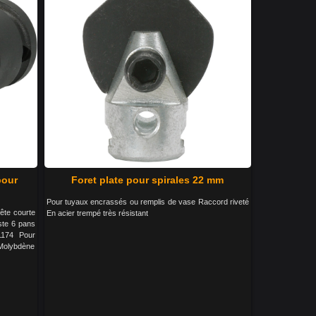
pour
Foret plate pour spirales 22 mm
Pour tuyaux encrassés ou remplis de vase Raccord riveté
ête courte
En acier trempé très résistant
ste 6 pans
1174 Pour
-Molybdène