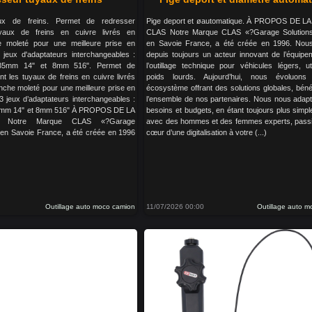
ux de freins. Permet de redresser
Pige deport et øautomatique. À PROPOS DE 
uyaux de freins en cuivre livrés en
CLAS Notre Marque CLAS «?Garage Solution
 moleté pour une meilleure prise en
en Savoie France, a été créée en 1996. No
 jeux d'adaptateurs interchangeables :
depuis toujours un acteur innovant de l’équipe
.35mm 14" et 8mm 516". Permet de
l’outillage technique pour véhicules légers, uti
nt les tuyaux de freins en cuivre livrés
poids lourds. Aujourd’hui, nous évoluon
che moleté pour une meilleure prise en
écosystème offrant des solutions globales, béné
 3 jeux d’adaptateurs interchangeables :
l’ensemble de nos partenaires. Nous nous adap
5mm 14" et 8mm 516" À PROPOS DE LA
besoins et budgets, en étant toujours plus simple
Notre Marque CLAS «?Garage
avec des hommes et des femmes experts, pass
 en Savoie France, a été créée en 1996
cœur d’une digitalisation à votre (...)
Outillage auto moco camion
11/07/2026 00:00
Outillage auto 