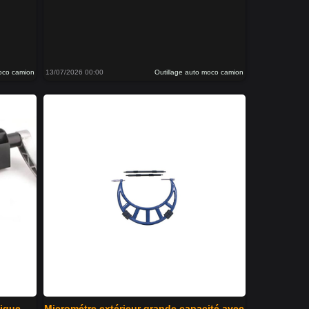
moco camion
13/07/2026 00:00
Outillage auto moco camion
tique
Micrométre extérieur grande capacité avec