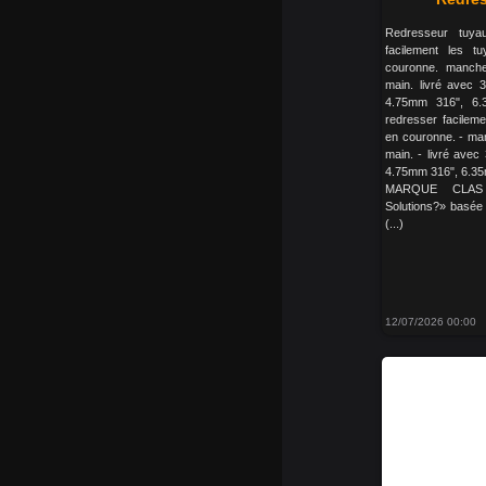
Redresseur tuya
facilement les t
couronne. manche
main. livré avec 3
4.75mm 316", 6
redresser facileme
en couronne. - man
main. - livré avec
4.75mm 316", 6.3
MARQUE CLAS 
Solutions?» basée
(...)
12/07/2026 00:00