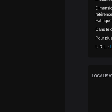
Dimensio
référenc
Fabriqué 
Dans le c
Pour plus
U.R.L. : 
L
LOCALISA