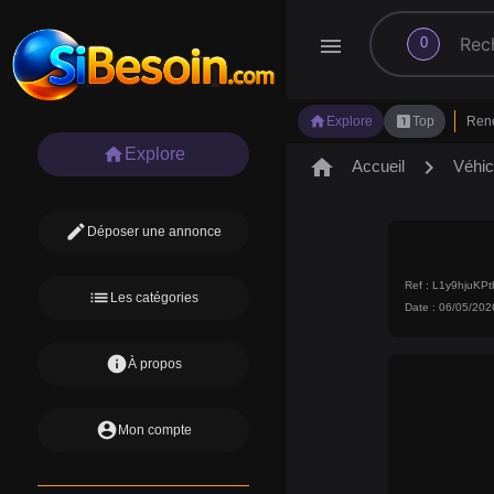
search
menu
0
home
looks_one
Explore
Top
Ren
home
Explore
home
chevron_right
Accueil
Véhic
edit
Déposer une annonce
Ref : L1y9hjuKP
list
Les catégories
Date : 06/05/202
info
À propos
account_circle
Mon compte