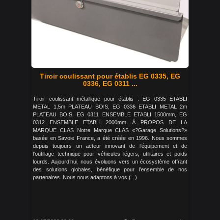
Tiroir coulissant pour établis EG 0335, EG
0336, EG 0311 ...
Tiroir coulissant métallique pour établis : EG 0335 ETABLI
METAL 1,5m PLATEAU BOIS, EG 0336 ETABLI METAL 2m
PLATEAU BOIS, EG 0311 ENSEMBLE ETABLI 1500mm, EG
0312 ENSEMBLE ETABLI 2000mm. À PROPOS DE LA
MARQUE CLAS Notre Marque CLAS «?Garage Solutions?»
basée en Savoie France, a été créée en 1996. Nous sommes
depuis toujours un acteur innovant de l’équipement et de
l’outillage technique pour véhicules légers, utilitaires et poids
lourds. Aujourd’hui, nous évoluons vers un écosystème offrant
des solutions globales, bénéfique pour l’ensemble de nos
partenaires. Nous nous adaptons à vos (...)