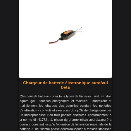
Chargeur de batterie électronique auto/vul
beta
Chargeur de batteire - pour tous types de batteries : wet. mf. dry.
agmm gel - fonction chargement et maintien - surveillent et
maintiennent les charges des batteries pendant les periodes
d'inutilisation - contrôle et execution du cyClé de charge gere par
un microprocesseur en trois phases distinctes. conformement a
la norme din 41772 : 1. phase de charge initiale aeurdiaiaeur? a
courant constant jusqu'a l'obtention de la tension maximale de la
batterie 2. deuxiemm phase aeurdiau0aeur? a tension stabilisee