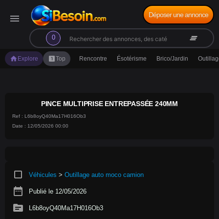
Déposer une annonce
menu
search
clear_all
0
home
looks_one
Explore
Top
Rencontre
Ésotérisme
Brico/Jardin
Outilla
PINCE MULTIPRISE ENTREPASSÉE 240MM
Ref : L6b8oyQ40Ma17H016Ob3
Date : 12/05/2026 00:00
crop_square
Véhicules
>
Outillage auto moco camion
date_range
Publié le 12/05/2026
source
L6b8oyQ40Ma17H016Ob3