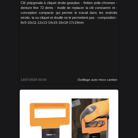
Clé polygonale à cliquet droite gearplus - finition polie chromee -
denture fine 72 dents - inutile de replacer la clé constamm nt -
conception compacte qui permet le travail dans les endroits
etroits. la ou cliquet et douille ne le permettent pas - composition :
8x9-10x11-12x13-14x15-16x18-17x19mm
13/07/2026 00:00
Outillage auto moco camion