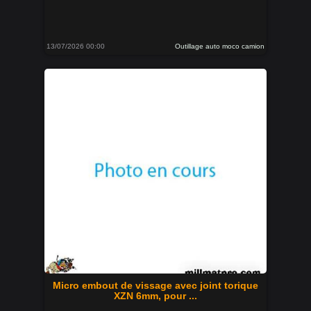
13/07/2026 00:00
Outillage auto moco camion
Micro embout de vissage avec joint torique
XZN 6mm, pour ...