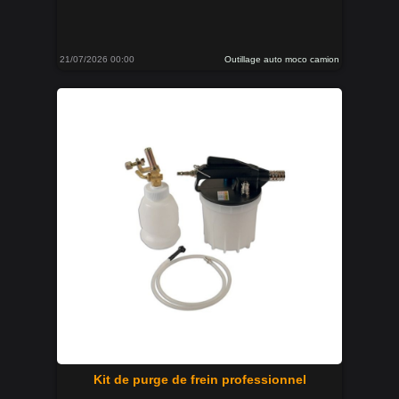
21/07/2026 00:00
Outillage auto moco camion
Kit de purge de frein professionnel