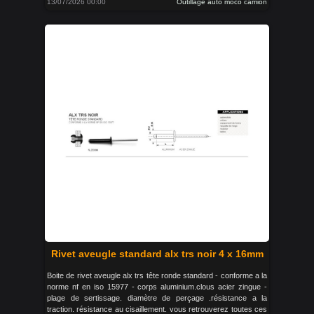
13/07/2026 00:00
Outillage auto moco camion
Rivet aveugle standard alx trs noir 4 x 16mm
Boite de rivet aveugle alx trs tête ronde standard - conforme a la
norme nf en iso 15977 - corps aluminium.clous acier zingue -
plage de sertissage. diamètre de perçage .résistance a la
traction. résistance au cisaillement. vous retrouverez toutes ces