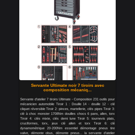
Servante Ultimate noir 7 tiroirs avec
composition mécaniq...
Servante d'atelier 7 tiroirs Ultimate - Composition 231 outils pour
mécanicien automobile Tiroir 1 : Douille 14 - douille 12 - clé
cliquet réversible Tiroir 2: pinces, martellerie, clés pipes Tiroir 3:
clé à choc monster 1708Nm douilles chocs 6 pans, allen, torx
Tiroir 4: clés mixte, clés demi lune Tiroir 5: tournevis plats,
cruciformes, torx, jeux clé allen et torx Tiroir 6: clé
dynamométrique 20-200Nm essentiel démontage pneus tire
valve, démonte obus, démonte pneus... la servante d'atelier