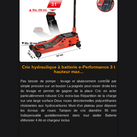
Cric hydraulique à batterie e-Performance 3 t
hauteur max...
Pas besoin de pompe : levage et abaissement contrôlé par
simple pression sur un bouton La poignée peut rester droite lors
du levage et permet de gagner de la place Cric en acier
particulièrement robuste Cric extra-bas Répartition de la charge
sur une large surface Deux roues directionnelles polyuréthanes
résistantes aux hydrocarbures Muni d'un plateau pour déposer
les écrous de roues Tampon de cric diamètre 95 mm
Indispensable quotidiennement dans tout atelier Batterie
eMonster 4 Ah et chargeur inclus