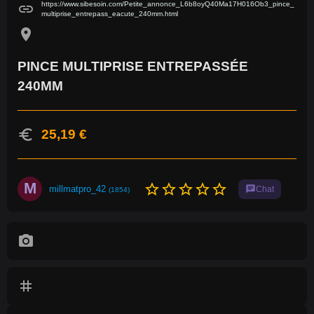
https://www.sibesoin.com/Petite_annonce_L6b8oyQ40Ma17H016Ob3_pince_
link
multiprise_entrepass_eacute_240mm.html
location_on
PINCE MULTIPRISE ENTREPASSÉE
240MM
euro
25,19 €
M
star_border
star_border
star_border
star_border
star_border
millmatpro_42
chat
Chat
(1854)
photo_camera
tag