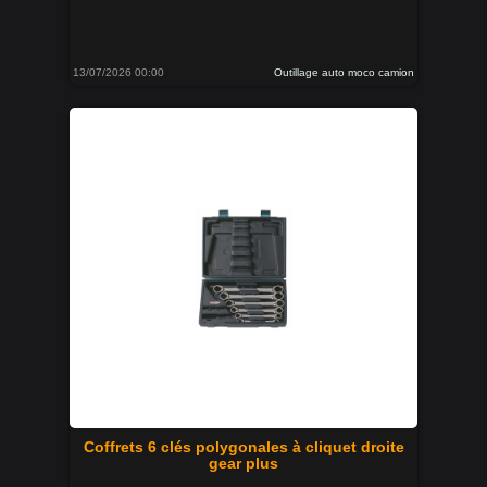
13/07/2026 00:00
Outillage auto moco camion
Coffrets 6 clés polygonales à cliquet droite
gear plus