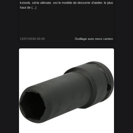
kstools. série ultimate. est le modèle de desserte d'atelier. le plus
haut de (...)
15/07/2026 00:00
Outillage auto moco camion