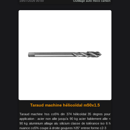
19/07/2026 00:00
Outillage auto moco camion
Taraud machine hélicoïdal m50x1.5
Taraud machine hss co5% din 374 hélicoïdal 35 degres pour
application : acier non allie jusqu'a 90 kg acier faiblement allie <
90 kg aluminium alliage alu silicium classe de tolérance iso 6 h
nuance co5% coupe à droite goujures h35° entree forme c2-3