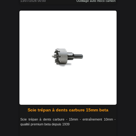
13/07/2026 00:00
Outillage auto moco camion
Scie trépan à dents carbure 15mm beta
Scie trépan à dents carbure - 15mm - entraînement 10mm -
qualité premium beta depuis 1939