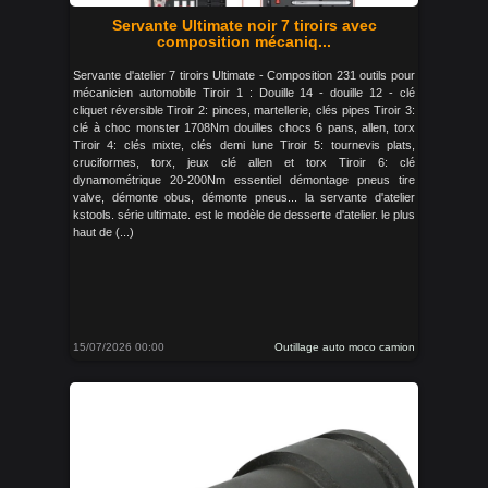
Servante Ultimate noir 7 tiroirs avec
composition mécaniq...
Servante d'atelier 7 tiroirs Ultimate - Composition 231 outils pour
mécanicien automobile Tiroir 1 : Douille 14 - douille 12 - clé
cliquet réversible Tiroir 2: pinces, martellerie, clés pipes Tiroir 3:
clé à choc monster 1708Nm douilles chocs 6 pans, allen, torx
Tiroir 4: clés mixte, clés demi lune Tiroir 5: tournevis plats,
cruciformes, torx, jeux clé allen et torx Tiroir 6: clé
dynamométrique 20-200Nm essentiel démontage pneus tire
valve, démonte obus, démonte pneus... la servante d'atelier
kstools. série ultimate. est le modèle de desserte d'atelier. le plus
haut de (...)
15/07/2026 00:00
Outillage auto moco camion