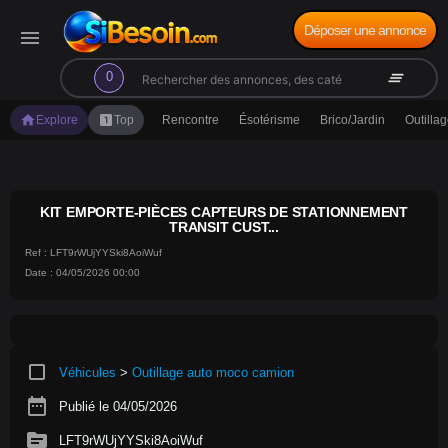
Déposer une annonce
menu
search
clear_all
0
home
looks_one
Explore
Top
Rencontre
Ésotérisme
Brico/Jardin
Outilla
KIT EMPORTE-PIÈCES CAPTEURS DE STATIONNEMENT
TRANSIT CUST...
Ref : LFT9rWUjYYSki8AoiWuf
Date : 04/05/2026 00:00
crop_square
Véhicules
>
Outillage auto moco camion
date_range
Publié le 04/05/2026
source
LFT9rWUjYYSki8AoiWuf