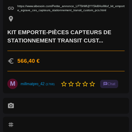
https://www.sibesoin.com/Petite_annonce_LFT9rWUjYYSki8AoiWuf_kit_emport
link
e_egrave_ces_capteurs_stationnement_transit_custom_pcs.html
location_on
KIT EMPORTE-PIÈCES CAPTEURS DE
STATIONNEMENT TRANSIT CUST...
euro
566,40 €
M
star_border
star_border
star_border
star_border
star_border
millmatpro_42
chat
Chat
(1768)
photo_camera
tag