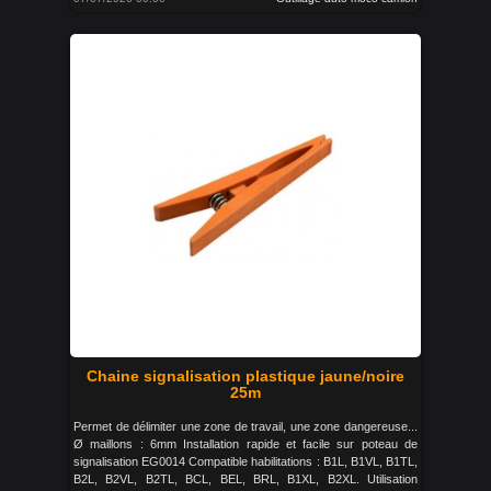
Chaine signalisation plastique jaune/noire
25m
Permet de délimiter une zone de travail, une zone dangereuse...
Ø maillons : 6mm Installation rapide et facile sur poteau de
signalisation EG0014 Compatible habilitations : B1L, B1VL, B1TL,
B2L, B2VL, B2TL, BCL, BEL, BRL, B1XL, B2XL. Utilisation