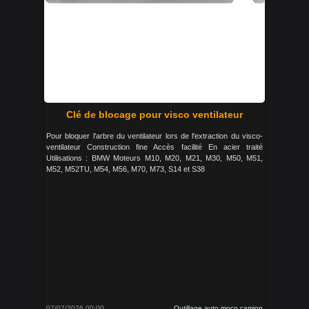
Clé de blocage pour visco ventilateur
Pour bloquer l'arbre du ventilateur lors de l'extraction du visco-
ventilateur Construction fine Accès facilité En acier traité
Utilisations : BMW Moteurs M10, M20, M21, M30, M50, M51,
M52, M52TU, M54, M56, M70, M73, S14 et S38
07/07/2026 00:00
Outillage auto moco camion