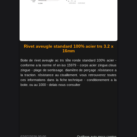
Rivet aveugle standard 100% acier trs 3.2 x
16mm
Boite de rivet aveugle ac trs tête ronde standard 100% acier -
conforme a la norme nf en iso 15979 - corps acier zingue.clous
zingue - plage de sertissage. diamètre de perçage .résistance a
la traction. résistance au cisaillement. vous retrouverez toutes
ces informations dans la fiche technique - conditionement a la
boite. ou au 1000 - delais nous consulter
07/07/2026 00:00
Outillage auto moco camion