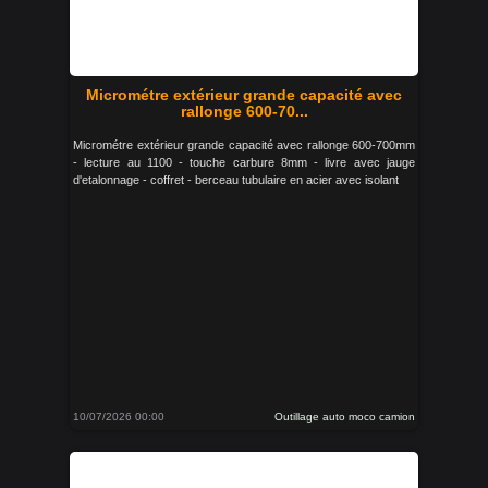
Micrométre extérieur grande capacité avec
rallonge 600-70...
Micrométre extérieur grande capacité avec rallonge 600-700mm
- lecture au 1100 - touche carbure 8mm - livre avec jauge
d'etalonnage - coffret - berceau tubulaire en acier avec isolant
10/07/2026 00:00
Outillage auto moco camion