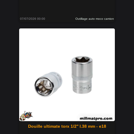
07/07/2026 00:00
Outillage auto moco camion
Douille ultimate torx 1/2'' l.38 mm - e18