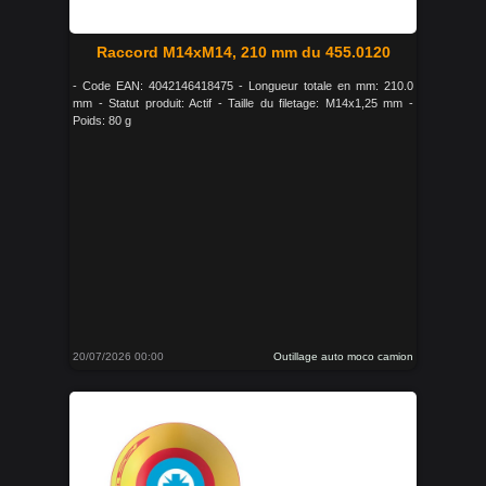
Raccord M14xM14, 210 mm du 455.0120
- Code EAN: 4042146418475 - Longueur totale en mm: 210.0
mm - Statut produit: Actif - Taille du filetage: M14x1,25 mm -
Poids: 80 g
20/07/2026 00:00
Outillage auto moco camion