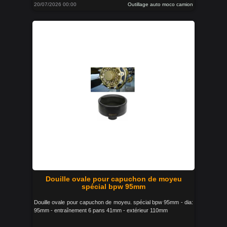
20/07/2026 00:00
Outillage auto moco camion
Douille ovale pour capuchon de moyeu
spécial bpw 95mm
Douille ovale pour capuchon de moyeu. spécial bpw 95mm - dia:
95mm - entraînement 6 pans 41mm - extérieur 110mm