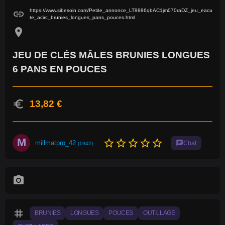
https://www.sibesoin.com/Petite_annonce_LT9886qbAC1jm070raDZ_jeu_eacu
link
te_acirc_brunies_longues_pans_pouces.html
location_on
JEU DE CLÉS MÂLES BRUNIES LONGUES
6 PANS EN POUCES
euro
13,82 €
M
star_border
star_border
star_border
star_border
star_border
millmatpro_42
chat
Chat
(1942)
photo_camera
tag
BRUNIES
LONGUES
POUCES
OUTILLAGE