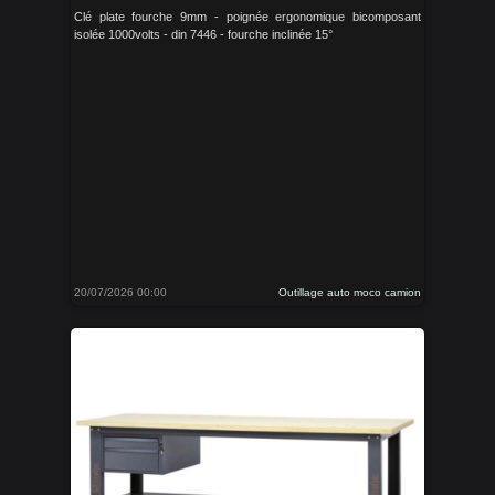
Clé plate fourche 9mm - poignée ergonomique bicomposant
isolée 1000volts - din 7446 - fourche inclinée 15°
20/07/2026 00:00
Outillage auto moco camion