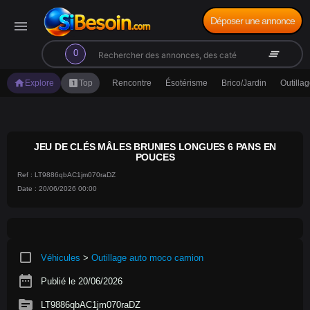
Déposer une annonce
menu
search
clear_all
0
home
looks_one
Explore
Top
Rencontre
Ésotérisme
Brico/Jardin
Outilla
JEU DE CLÉS MÂLES BRUNIES LONGUES 6 PANS EN
POUCES
Ref : LT9886qbAC1jm070raDZ
Date : 20/06/2026 00:00
crop_square
Véhicules
>
Outillage auto moco camion
date_range
Publié le 20/06/2026
source
LT9886qbAC1jm070raDZ