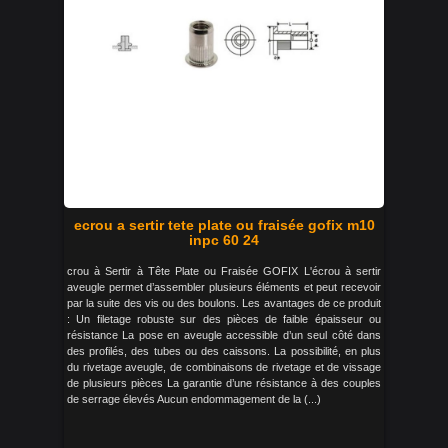
ecrou a sertir tete plate ou fraisée gofix m10
inpc 60 24
crou à Sertir à Tête Plate ou Fraisée GOFIX L'écrou à sertir
aveugle permet d’assembler plusieurs éléments et peut recevoir
par la suite des vis ou des boulons. Les avantages de ce produit
: Un filetage robuste sur des pièces de faible épaisseur ou
résistance La pose en aveugle accessible d’un seul côté dans
des profilés, des tubes ou des caissons. La possibilité, en plus
du rivetage aveugle, de combinaisons de rivetage et de vissage
de plusieurs pièces La garantie d’une résistance à des couples
de serrage élevés Aucun endommagement de la (...)