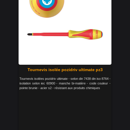
Tournevis isolée pozidriv ultimate pz3
Tournevis isolées pozidriv ultimate - selon din 7438 din iso 8764 -
isolation selon iec 60900 - manche bi-matière - code couleur -
pointe brunie - acier s2 - résistant aux produits chimiques