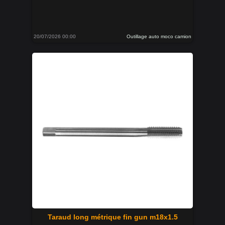
20/07/2026 00:00
Outillage auto moco camion
Taraud long métrique fin gun m18x1.5