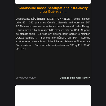
Chaussure basse "occupational" 0-Gravity
ultra légère, en...
Leggerezza LÉGÈRETÉ EXCEPTIONNELLE - poids indicatif
taille 42 : 330 grammes Comfort Semelle intérieure en EVA
FOAM avec coussinet amortissant dans la zone du talon Design
- Tissu mesh à haute respirabilité avec inserts en TPU - Support
de stabilité talon - Col "slip on" élastifié pour faciliter le maintien
Durata Semelle : - Semelle intermédiaire en EVA - Semelle
extérieure en caoutchouc nitrile à haute résistance Sicurezza -
Sans embout - Sans semelle anti-perforation 330 g EU: 39-48
UK: 6-13
25/07/2026 00:00
Outillage auto moco camion