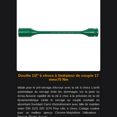
Douille 1/2'' à chocs à limitateur de couple 17
mmx75 Nm
Idéale pour le pré-serrage d'écrous avec la clé à chocs L'arrêt
automatique du serrage évite les dommages sur la jante ou
écrou Associe rapidité de la clé à choc à la précision de la clé
dynamométrique Limite le serrage au couple souhaité en
absorbant l'exédant Carré d'entraînement avec bille de maintien
selon DIN 3121 ISO 1174 Pour clés à chocs Codage couleur
pour un meilleur aperçu Chrome-Molybdène Utilisations :
Renault, Škoda, Suzuki