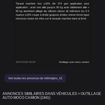
Taraud machine hss co5% din 374 gun application pour
application : acier non allie jusqu'a 90 kg acier faiblement allie <
90 kg aluminium alliage alu silicium classe de tolérance iso 6 h
nuance co5% coupe à droite goujures droites entree forme bgun
retrouvez toutes les infos sur le tarauds machine dans la fiche
20/07/2026 00:00
Outillage auto moco camion
Voir toutes les annonces de millmatpro_42
ANNONCES SIMILAIRES DANS VÉHICULES > OUTILLAGE
AUTO MOCO CAMION (1941)