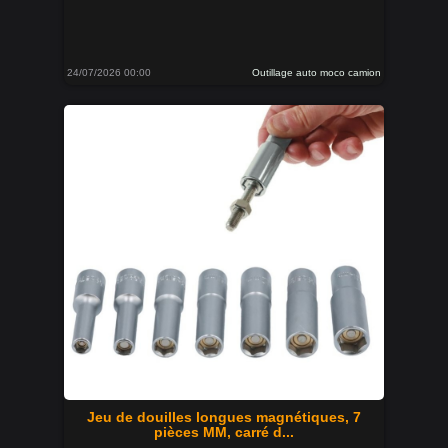
24/07/2026 00:00
Outillage auto moco camion
Jeu de douilles longues magnétiques, 7
pièces MM, carré d...