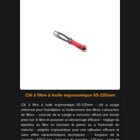
Clé à filtre à huile ergonomique 65-105mm
Clé à filtre à huile ergonomique 65-105mm - clé a usage
universel pour l'installation et l'enlevement des filtres cartouches
de filtres - courroie de la sangle a nervures offrant une bonne
prise sur le filtre et assurant un desserrage efficace - réglage du
diamètre du filtre en tournant le pomm au a l'extremite du
manche - poignée ergonomique pour une utilisation efficace et
sans effort caracteristiques techniques : - longueur de la
courroie : 540.0 mm - longueur du manche : 170 mm - zone de