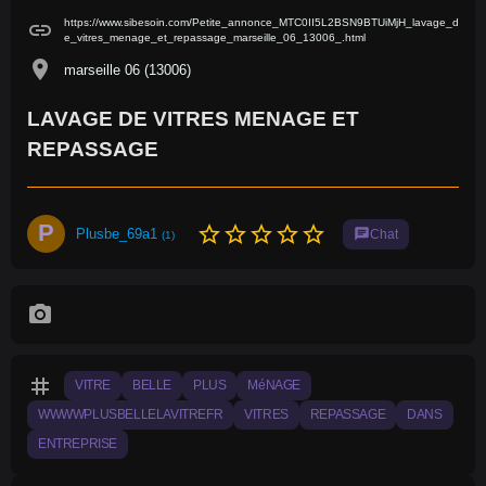
https://www.sibesoin.com/Petite_annonce_MTC0II5L2BSN9BTUiMjH_lavage_d
link
e_vitres_menage_et_repassage_marseille_06_13006_.html
location_on
marseille 06 (13006)
LAVAGE DE VITRES MENAGE ET
REPASSAGE
P
star_border
star_border
star_border
star_border
star_border
Plusbe_69a1
chat
Chat
(1)
photo_camera
tag
VITRE
BELLE
PLUS
MéNAGE
WWWWPLUSBELLELAVITREFR
VITRES
REPASSAGE
DANS
ENTREPRISE