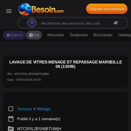
Déposer une annonce
menu
search
clear_all
0
home
looks_one
Explore
Top
Rencontre
Ésotérisme
Brico/Jardin
Outilla
LAVAGE DE VITRES MENAGE ET REPASSAGE MARSEILLE
06 (13006)
Ref : MTC0II5L2BSN9BTUiMjH
Date : 09/07/2026 00:00
crop_square
Services
>
Ménage
date_range
Publié il y a 1 semaine(s)
source
MTC0II5L2BSN9BTUiMjH